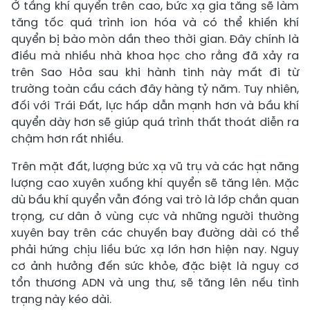
Ở tầng khí quyển trên cao, bức xạ gia tăng sẽ làm
tăng tốc quá trình ion hóa và có thể khiến khí
quyển bị bào mòn dần theo thời gian. Đây chính là
điều mà nhiều nhà khoa học cho rằng đã xảy ra
trên Sao Hỏa sau khi hành tinh này mất đi từ
trường toàn cầu cách đây hàng tỷ năm. Tuy nhiên,
đối với Trái Đất, lực hấp dẫn mạnh hơn và bầu khí
quyển dày hơn sẽ giúp quá trình thất thoát diễn ra
chậm hơn rất nhiều.
Trên mặt đất, lượng bức xạ vũ trụ và các hạt năng
lượng cao xuyên xuống khí quyển sẽ tăng lên. Mặc
dù bầu khí quyển vẫn đóng vai trò là lớp chắn quan
trọng, cư dân ở vùng cực và những người thường
xuyên bay trên các chuyến bay đường dài có thể
phải hứng chịu liều bức xạ lớn hơn hiện nay. Nguy
cơ ảnh hưởng đến sức khỏe, đặc biệt là nguy cơ
tổn thương ADN và ung thư, sẽ tăng lên nếu tình
trạng này kéo dài.