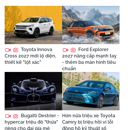
Toyota Innova
Ford Explorer
Cross 2027 mới lộ diện,
2027 nâng cấp mạnh tay
thiết kế "lột xác"
- thêm ba màn hình tiêu
chuẩn
Bugatti Destrier -
Hơn nửa triệu xe Toyota
hypercar triệu đô "thửa"
Camry bị triệu hồi vì lỗi
riêng cho đại gia mê
đồng hồ kỹ thuật số