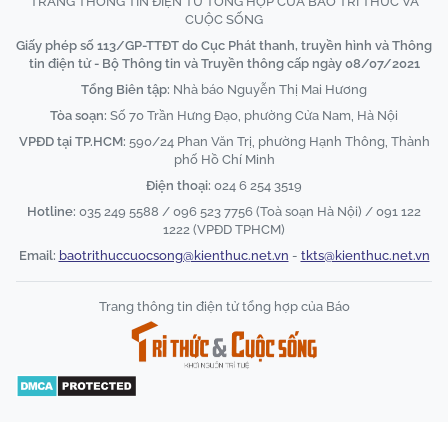
TRANG THÔNG TIN ĐIỆN TỬ TỔNG HỢP CỦA BÁO TRI THỨC VÀ
CUỘC SỐNG
Giấy phép số 113/GP-TTĐT do Cục Phát thanh, truyền hình và Thông
tin điện tử - Bộ Thông tin và Truyền thông cấp ngày 08/07/2021
Tổng Biên tập:
Nhà báo Nguyễn Thị Mai Hương
Tòa soạn:
Số 70 Trần Hưng Đạo, phường Cửa Nam, Hà Nội
VPĐD tại TP.HCM:
590/24 Phan Văn Trị, phường Hạnh Thông, Thành
phố Hồ Chí Minh
Điện thoại:
024 6 254 3519
Hotline:
035 249 5588 / 096 523 7756 (Toà soạn Hà Nội) / 091 122
1222 (VPĐD TPHCM)
Email:
baotrithuccuocsong@kienthuc.net.vn
-
tkts@kienthuc.net.vn
Trang thông tin điện tử tổng hợp của Báo