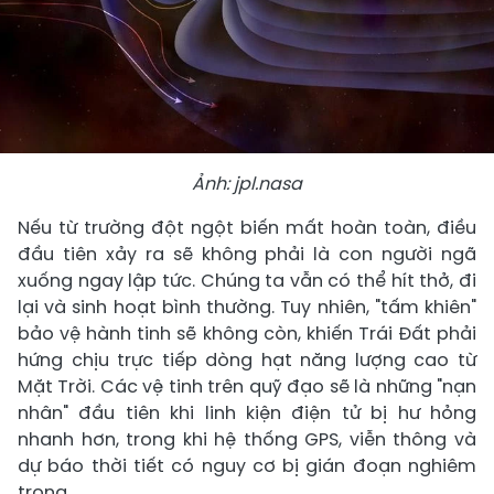
Ảnh: jpl.nasa
Nếu từ trường đột ngột biến mất hoàn toàn, điều
đầu tiên xảy ra sẽ không phải là con người ngã
xuống ngay lập tức. Chúng ta vẫn có thể hít thở, đi
lại và sinh hoạt bình thường. Tuy nhiên, "tấm khiên"
bảo vệ hành tinh sẽ không còn, khiến Trái Đất phải
hứng chịu trực tiếp dòng hạt năng lượng cao từ
Mặt Trời. Các vệ tinh trên quỹ đạo sẽ là những "nạn
nhân" đầu tiên khi linh kiện điện tử bị hư hỏng
nhanh hơn, trong khi hệ thống GPS, viễn thông và
dự báo thời tiết có nguy cơ bị gián đoạn nghiêm
trọng.