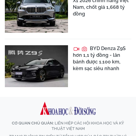
X1 2026 chính hãng Việt
Nam, chốt giá 1,668 tỷ
đồng
BYD Denza Z9S
hơn 1,1 tỷ đồng - lăn
bánh được 1.100 km,
kèm sạc siêu nhanh
CƠ QUAN CHỦ QUẢN:
LIÊN HIỆP CÁC HỘI KHOA HỌC VÀ KỸ
THUẬT VIỆT NAM