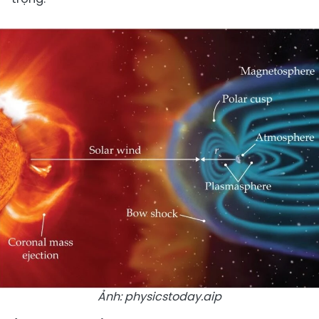
Ảnh: physicstoday.aip