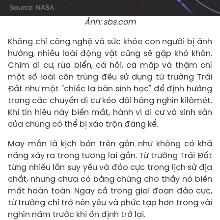
Ảnh: sbs.com
Không chỉ công nghệ và sức khỏe con người bị ảnh
hưởng, nhiều loài động vật cũng sẽ gặp khó khăn.
Chim di cư, rùa biển, cá hồi, cá mập và thậm chí
một số loài côn trùng đều sử dụng từ trường Trái
Đất như một "chiếc la bàn sinh học" để định hướng
trong các chuyến di cư kéo dài hàng nghìn kilômét.
Khi tín hiệu này biến mất, hành vi di cư và sinh sản
của chúng có thể bị xáo trộn đáng kể.
May mắn là kịch bản trên gần như không có khả
năng xảy ra trong tương lai gần. Từ trường Trái Đất
từng nhiều lần suy yếu và đảo cực trong lịch sử địa
chất, nhưng chưa có bằng chứng cho thấy nó biến
mất hoàn toàn. Ngay cả trong giai đoạn đảo cực,
từ trường chỉ trở nên yếu và phức tạp hơn trong vài
nghìn năm trước khi ổn định trở lại.