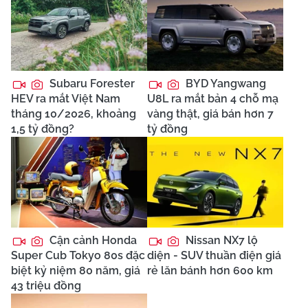
Subaru Forester
BYD Yangwang
HEV ra mắt Việt Nam
U8L ra mắt bản 4 chỗ mạ
tháng 10/2026, khoảng
vàng thật, giá bán hơn 7
1,5 tỷ đồng?
tỷ đồng
Cận cảnh Honda
Nissan NX7 lộ
Super Cub Tokyo 80s đặc
diện - SUV thuần điện giá
biệt kỷ niệm 80 năm, giá
rẻ lăn bánh hơn 600 km
43 triệu đồng