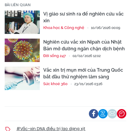
BÀI LIÊN QUAN
Vị giáo sư sinh ra để nghiên cứu vắc
xin
Khoa học & Công nghệ
10/06/2026 00:09
Nghiên cứu vắc xin Nipah của Nhật
Bản mở đường ngăn chặn dịch bệnh
Đời sống 247
02/02/2026 12:02
Vắc xin trị mụn mới của Trung Quốc
bắt đầu thử nghiệm lâm sàng
Sức khoẻ 360
23/01/2026 03:26
#Vắc-xin DNA điều trị lao dạng xịt