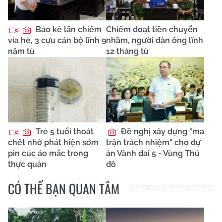
Bảo kê lấn chiếm
Chiếm đoạt tiền chuyển
vỉa hè, 3 cựu cán bộ lĩnh 9
nhầm, người đàn ông lĩnh
năm tù
12 tháng tù
Trẻ 5 tuổi thoát
Đề nghị xây dựng "ma
chết nhờ phát hiện sớm
trận trách nhiệm" cho dự
pin cúc áo mắc trong
án Vành đai 5 - Vùng Thủ
thực quản
đô
CÓ THỂ BẠN QUAN TÂM