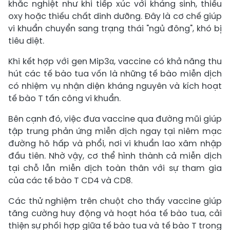
khắc nghiệt như khi tiếp xúc với kháng sinh, thiếu
oxy hoặc thiếu chất dinh dưỡng. Đây là cơ chế giúp
vi khuẩn chuyển sang trạng thái "ngủ đông", khó bị
tiêu diệt.
Khi kết hợp với gen Mip3α, vaccine có khả năng thu
hút các tế bào tua vốn là những tế bào miễn dịch
có nhiệm vụ nhận diện kháng nguyên và kích hoạt
tế bào T tấn công vi khuẩn.
Bên cạnh đó, việc đưa vaccine qua đường mũi giúp
tập trung phản ứng miễn dịch ngay tại niêm mạc
đường hô hấp và phổi, nơi vi khuẩn lao xâm nhập
đầu tiên. Nhờ vậy, cơ thể hình thành cả miễn dịch
tại chỗ lẫn miễn dịch toàn thân với sự tham gia
của các tế bào T CD4 và CD8.
Các thử nghiệm trên chuột cho thấy vaccine giúp
tăng cường huy động và hoạt hóa tế bào tua, cải
thiện sự phối hợp giữa tế bào tua và tế bào T trong