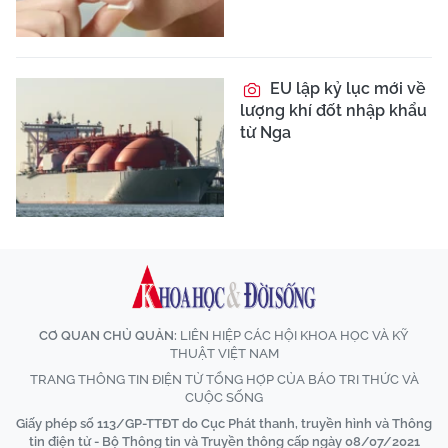
EU lập kỷ lục mới về
lượng khí đốt nhập khẩu
từ Nga
CƠ QUAN CHỦ QUẢN:
LIÊN HIỆP CÁC HỘI KHOA HỌC VÀ KỸ
THUẬT VIỆT NAM
TRANG THÔNG TIN ĐIỆN TỬ TỔNG HỢP CỦA BÁO TRI THỨC VÀ
CUỘC SỐNG
Giấy phép số 113/GP-TTĐT do Cục Phát thanh, truyền hình và Thông
tin điện tử - Bộ Thông tin và Truyền thông cấp ngày 08/07/2021