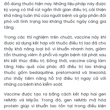
đồ dùng thuốc hiện nay. Những liệu pháp này được
kỳ vọng có thể rút ngắn thời gian điều trị, cải thiện
khả năng tuân thủ của người bệnh và góp phần đối
phó với tình trạng lao kháng thuốc ngày càng gia
tăng.
Trong các thí nghiệm trên chuột, vaccine này khi
được sử dụng kết hợp với thuốc điều trị lao đã cho
thấy khả năng loại bỏ vi khuẩn nhanh hơn, giảm
tổn thương viêm ở phổi và ngăn bệnh tái phát sau
khi kết thúc điều trị. Đồng thời, vaccine cũng làm
tăng hiệu quả của phác đồ điều trị lao kháng
thuốc gồm bedaquiline, pretomanid và linezolid,
cho thấy tiềm năng hỗ trợ điều trị ngay cả với
những ca bệnh khó kiểm soát.
Vaccine được tạo ra bằng cách kết hợp hai gen
relMtb và Mip3α. Trong đó, gen relMtb mã hóa
protein giúp vi khuẩn lao tồn tại trong điều kiện