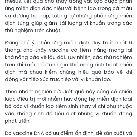
rhesus. Kết quả cho thấy động vật tạo được phản
ứng miễn dịch đặc hiệu với bệnh lao trong cả máu
và đường hô hấp, tương tự những phản ứng miễn
dịch từng giúp giảm tải lượng vi khuẩn trong các
thử nghiệm trên chuột.
Đáng chú ý, phản ứng miễn dịch duy trì ít nhất 6
tháng, cho thấy vaccine có tiềm năng mang lại
khả năng bảo vệ lâu dài. Tuy nhiên, các thử nghiệm
trên khỉ mới chỉ đánh giá khả năng kích hoạt miễn
dịch mà chưa kiểm chứng hiệu quả bảo vệ khi
động vật tiếp xúc trực tiếp với vi khuẩn lao.
Theo nhóm nghiên cứu, kết quả này củng cố chiến
lược điều trị mới nhằm huy động hệ miễn dịch loại
bỏ các vi khuẩn lao tiềm sinh thay vì chỉ phụ thuộc
vào kháng sinh để tiêu diệt những vi khuẩn đang
phát triển.
Do vaccine DNA có ưu điểm ổn định, dễ sản xuất và