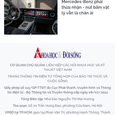
Mercedes-Benz phải
thừa nhận - nút bấm vật
lý vẫn là chân ái
CƠ QUAN CHỦ QUẢN:
LIÊN HIỆP CÁC HỘI KHOA HỌC VÀ KỸ
THUẬT VIỆT NAM
TRANG THÔNG TIN ĐIỆN TỬ TỔNG HỢP CỦA BÁO TRI THỨC VÀ
CUỘC SỐNG
Giấy phép số 113/GP-TTĐT do Cục Phát thanh, truyền hình và Thông
tin điện tử - Bộ Thông tin và Truyền thông cấp ngày 08/07/2021
Tổng Biên tập:
Nhà báo Nguyễn Thị Mai Hương
Tòa soạn:
Số 70 Trần Hưng Đạo, phường Cửa Nam, Hà Nội
VPĐD tại TP.HCM:
590/24 Phan Văn Trị, phường Hạnh Thông, Thành