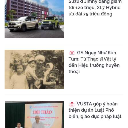
Suzuki Jimny đang giảm
tới 120 triệu, XL7 Hybrid
ưu đãi 75 triệu đồng
GS Ngụy Như Kon
Tum: Từ Thạc sĩ Vật lý
đến Hiệu trưởng huyền
thoại
VUSTA góp ý hoàn
thiện dự án Luật Phổ
biến, giáo dục pháp luật