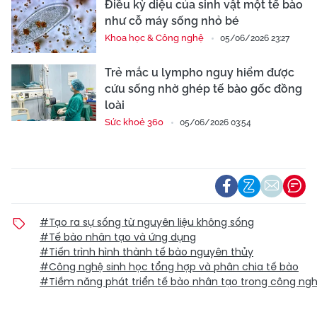
Điều kỳ diệu của sinh vật một tế bào
như cỗ máy sống nhỏ bé
Khoa học & Công nghệ
05/06/2026 23:27
Trẻ mắc u lympho nguy hiểm được
cứu sống nhờ ghép tế bào gốc đồng
loài
Sức khoẻ 360
05/06/2026 03:54
#Tạo ra sự sống từ nguyên liệu không sống
#Tế bào nhân tạo và ứng dụng
#Tiến trình hình thành tế bào nguyên thủy
#Công nghệ sinh học tổng hợp và phân chia tế bào
#Tiềm năng phát triển tế bào nhân tạo trong công ngh