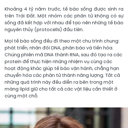
Khoảng 4 tỷ năm trước, tế bào sống được sinh ra
trên Trái Đất. Một nhóm các phân tử không có sự
sống đã kết hợp với nhau để tạo nên những tế bào
nguyên thủy (protocells) đầu tiên.
Mọi tế bào sống đều đi theo một chu trình chung:
phát triển, nhân đôi DNA, phân bào và tiến hóa.
Chúng phiên mã DNA thành RNA, sau đó tạo ra các
protein để thực hiện những nhiệm vụ cùng các
hoạt động khác giúp tế bào vận hành, chẳng hạn
chuyển hóa các phân tử thành năng lượng. Tất cả
những quá trình này đều diễn ra bên trong một
màng lipid giữ cho tất cả các vật liệu cần thiết ở
cùng một chỗ.