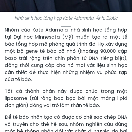
Nhà sinh học tổng hợp Kate Adamala. Ảnh: Biotic
Nhóm của Kate Adamala, nhà sinh học tổng hợp
tại Đại học Minnesota (Mỹ) muốn tạo ra một tế
bào tổng hợp mô phỏng quá trình đó. Họ xây dựng
một bộ gene tế bào cỡ nhỏ (khoảng 90.000 cặp
bazơ trải rộng trên chín phân tử DNA riêng biệt),
đồng thời cung cấp cho nó mọi vật liệu sinh học
cần thiết để thực hiện những nhiệm vụ phức tạp
của tế bào.
Tất cả thành phần này được chứa trong một
liposome (túi rỗng bao bọc bởi một màng lipid
đơn giản) đóng vai trò làm thân tế bào.
Để tế bào nhân tạo có được cơ chế sao chép DNA
và truyền cho thế hệ sau, nhóm nghiên cứu dùng
một hệ thống nhân đôi vật chất di truyền do hai