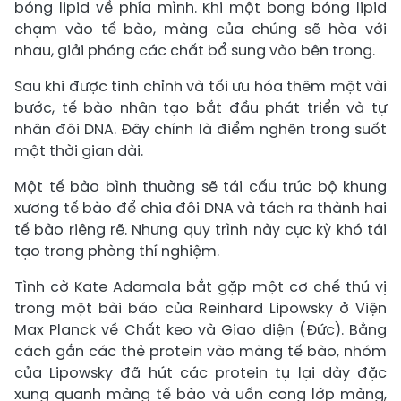
bóng lipid về phía mình. Khi một bong bóng lipid
chạm vào tế bào, màng của chúng sẽ hòa với
nhau, giải phóng các chất bổ sung vào bên trong.
Sau khi được tinh chỉnh và tối ưu hóa thêm một vài
bước, tế bào nhân tạo bắt đầu phát triển và tự
nhân đôi DNA. Đây chính là điểm nghẽn trong suốt
một thời gian dài.
Một tế bào bình thường sẽ tái cấu trúc bộ khung
xương tế bào để chia đôi DNA và tách ra thành hai
tế bào riêng rẽ. Nhưng quy trình này cực kỳ khó tái
tạo trong phòng thí nghiệm.
Tình cờ Kate Adamala bắt gặp một cơ chế thú vị
trong một bài báo của Reinhard Lipowsky ở Viện
Max Planck về Chất keo và Giao diện (Đức). Bằng
cách gắn các thẻ protein vào màng tế bào, nhóm
của Lipowsky đã hút các protein tụ lại dày đặc
xung quanh màng tế bào và uốn cong lớp màng,