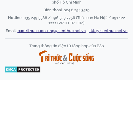
phố Hồ Chí Minh
Điện thoại:
024 6 254 3519
Hotline:
035 249 5588 / 096 523 7756 (Toà soạn Hà Nội) / 091 122
1222 (VPĐD TPHCM)
Email:
baotrithuccuocsong@kienthuc.net.vn
-
tkts@kienthuc.net.vn
Trang thông tin điện tử tổng hợp của Báo