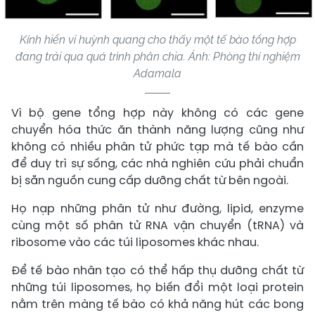
Kính hiển vi huỳnh quang cho thấy một tế bào tổng hợp
đang trải qua quá trình phân chia. Ảnh: Phòng thí nghiệm
Adamala
Vì bộ gene tổng hợp này không có các gene
chuyển hóa thức ăn thành năng lượng cũng như
không có nhiều phân tử phức tạp mà tế bào cần
để duy trì sự sống, các nhà nghiên cứu phải chuẩn
bị sẵn nguồn cung cấp dưỡng chất từ bên ngoài.
Họ nạp những phân tử như đường, lipid, enzyme
cùng một số phân tử RNA vận chuyển (tRNA) và
ribosome vào các túi liposomes khác nhau.
Để tế bào nhân tạo có thể hấp thụ dưỡng chất từ
những túi liposomes, họ biến đổi một loại protein
nằm trên màng tế bào có khả năng hút các bong