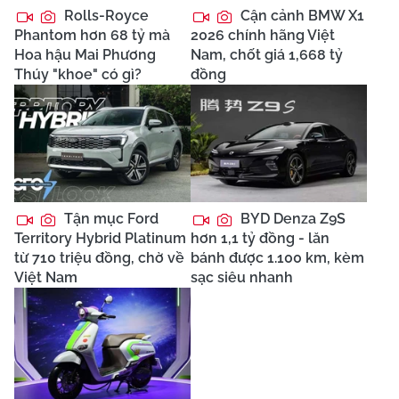
Rolls-Royce
Cận cảnh BMW X1
Phantom hơn 68 tỷ mà
2026 chính hãng Việt
Hoa hậu Mai Phương
Nam, chốt giá 1,668 tỷ
Thúy "khoe" có gì?
đồng
Tận mục Ford
BYD Denza Z9S
Territory Hybrid Platinum
hơn 1,1 tỷ đồng - lăn
từ 710 triệu đồng, chờ về
bánh được 1.100 km, kèm
Việt Nam
sạc siêu nhanh