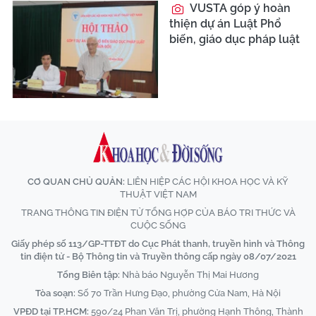
VUSTA góp ý hoàn
thiện dự án Luật Phổ
biến, giáo dục pháp luật
CƠ QUAN CHỦ QUẢN:
LIÊN HIỆP CÁC HỘI KHOA HỌC VÀ KỸ
THUẬT VIỆT NAM
TRANG THÔNG TIN ĐIỆN TỬ TỔNG HỢP CỦA BÁO TRI THỨC VÀ
CUỘC SỐNG
Giấy phép số 113/GP-TTĐT do Cục Phát thanh, truyền hình và Thông
tin điện tử - Bộ Thông tin và Truyền thông cấp ngày 08/07/2021
Tổng Biên tập:
Nhà báo Nguyễn Thị Mai Hương
Tòa soạn:
Số 70 Trần Hưng Đạo, phường Cửa Nam, Hà Nội
VPĐD tại TP.HCM:
590/24 Phan Văn Trị, phường Hạnh Thông, Thành