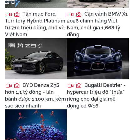
Tận mục Ford
Cận cảnh BMW X1
Territory Hybrid Platinum
2026 chính hãng Việt
từ 710 triệu đồng, chờ về
Nam, chốt giá 1,668 tỷ
Việt Nam
đồng
BYD Denza Z9S
Bugatti Destrier -
hơn 1,1 tỷ đồng - lăn
hypercar triệu đô "thửa"
bánh được 1.100 km, kèm
riêng cho đại gia mê
sạc siêu nhanh
động cơ W16