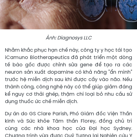
Ảnh: Diagnosys LLC
Nhằm khắc phục hạn chế này, công ty y học tái tạo
iCamuno Biotherapeutics đã phát triển một dòng
tế bào gốc được chỉnh sửa gene để tạo ra các
neuron sản xuất dopamine có khả năng "ẩn mình"
trước hệ miễn dịch sau khi được cấy vào não. Nếu
thành công, công nghệ này có thể giúp giảm đáng
kể nguy cơ thải ghép, thậm chí loại bỏ nhu cầu sử
dụng thuốc ức chế miễn dịch.
Dự án do GS Clare Parish, Phó Giám đốc Viện Thần
kinh và Sức khỏe Tâm thần Florey, đồng chủ trì
cùng các nhà khoa học của Đại học Sydney.
Chương trình vừa được Quỹ Tương lai Nghiên cứu Y