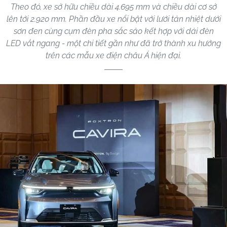
Theo đó, xe sở hữu chiều dài 4.695 mm và chiều dài cơ sở
lên tới 2.920 mm. Phần đầu xe nổi bật với lưới tản nhiệt dưới
sơn đen cùng cụm đèn pha sắc sảo kết hợp với dải đèn
LED vắt ngang - một chi tiết gần như đã trở thành xu hướng
trên các mẫu xe điện châu Á hiện đại.