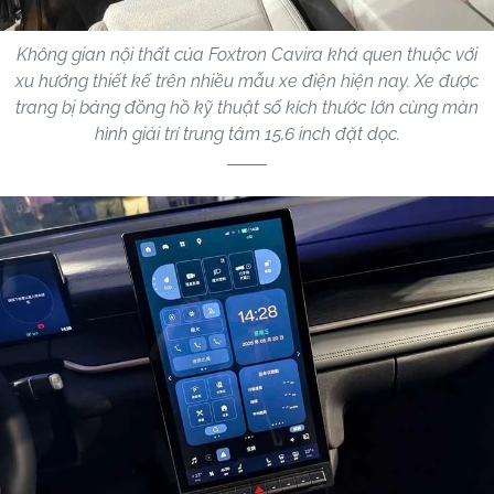
Không gian nội thất của Foxtron Cavira khá quen thuộc với
xu hướng thiết kế trên nhiều mẫu xe điện hiện nay. Xe được
trang bị bảng đồng hồ kỹ thuật số kích thước lớn cùng màn
hình giải trí trung tâm 15,6 inch đặt dọc.