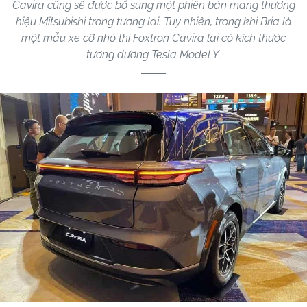
Cavira cũng sẽ được bổ sung một phiên bản mang thương
hiệu Mitsubishi trong tương lai. Tuy nhiên, trong khi Bria là
một mẫu xe cỡ nhỏ thì Foxtron Cavira lại có kích thước
tương đương Tesla Model Y.