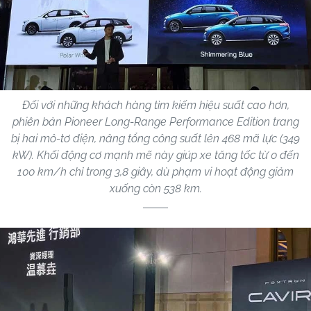
Đối với những khách hàng tìm kiếm hiệu suất cao hơn,
phiên bản Pioneer Long-Range Performance Edition trang
bị hai mô-tơ điện, nâng tổng công suất lên 468 mã lực (349
kW). Khối động cơ mạnh mẽ này giúp xe tăng tốc từ 0 đến
100 km/h chỉ trong 3,8 giây, dù phạm vi hoạt động giảm
xuống còn 538 km.