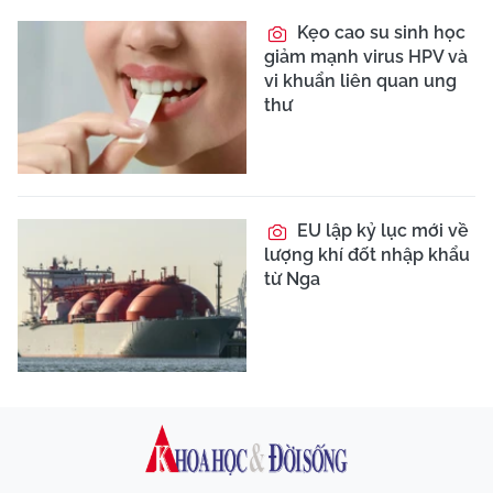
Kẹo cao su sinh học
giảm mạnh virus HPV và
vi khuẩn liên quan ung
thư
EU lập kỷ lục mới về
lượng khí đốt nhập khẩu
từ Nga