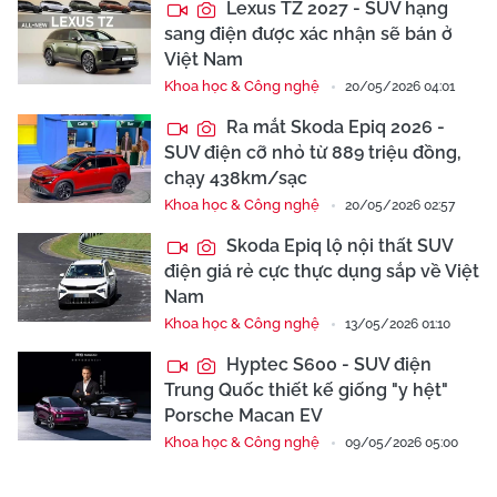
Lexus TZ 2027 - SUV hạng
sang điện được xác nhận sẽ bán ở
Việt Nam
Khoa học & Công nghệ
20/05/2026 04:01
Ra mắt Skoda Epiq 2026 -
SUV điện cỡ nhỏ từ 889 triệu đồng,
chạy 438km/sạc
Khoa học & Công nghệ
20/05/2026 02:57
Skoda Epiq lộ nội thất SUV
điện giá rẻ cực thực dụng sắp về Việt
Nam
Khoa học & Công nghệ
13/05/2026 01:10
Hyptec S600 - SUV điện
Trung Quốc thiết kế giống "y hệt"
Porsche Macan EV
Khoa học & Công nghệ
09/05/2026 05:00