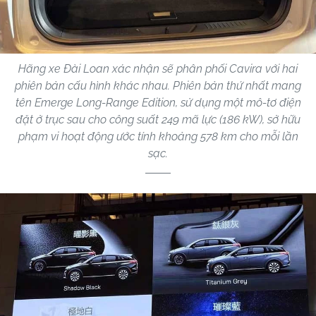
Hãng xe Đài Loan xác nhận sẽ phân phối Cavira với hai
phiên bản cấu hình khác nhau. Phiên bản thứ nhất mang
tên Emerge Long-Range Edition, sử dụng một mô-tơ điện
đặt ở trục sau cho công suất 249 mã lực (186 kW), sở hữu
phạm vi hoạt động ước tính khoảng 578 km cho mỗi lần
sạc.