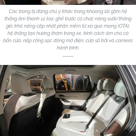
Các trang bị đáng chú ý khác trong khoang lái gồm hệ
thống âm thanh 12 loa, ghế trước có chức năng sưởi/thông
gió, khả năng cập nhật phần mềm từ xa qua mạng (OTA),
hệ thống tạo hương thơm trong xe, kính cách âm cho cả
bốn cửa, nắp cổng sạc đóng mở điện, cửa sổ trời và camera
hành trình.