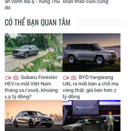
án Vành đai 5 - Vùng Thủ
soạn thảo cuối cùng'
đô
CÓ THỂ BẠN QUAN TÂM
Subaru Forester
BYD Yangwang
HEV ra mắt Việt Nam
U8L ra mắt bản 4 chỗ mạ
tháng 10/2026, khoảng
vàng thật, giá bán hơn 7
1,5 tỷ đồng?
tỷ đồng