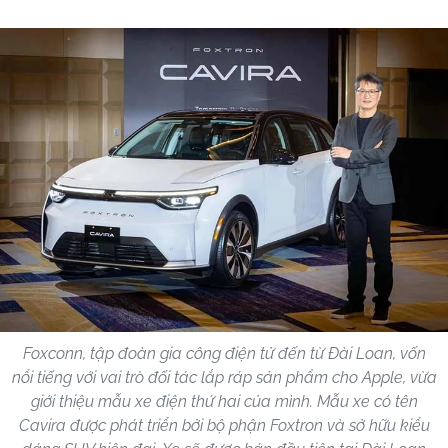
Foxconn, tập đoàn gia công điện tử đến từ Đài Loan, vốn
nổi tiếng với vai trò đối tác lắp ráp sản phẩm cho Apple, vừa
giới thiệu mẫu xe điện thứ hai của mình. Mẫu xe có tên
Cavira được phát triển bởi bộ phận Foxtron và sở hữu kiểu