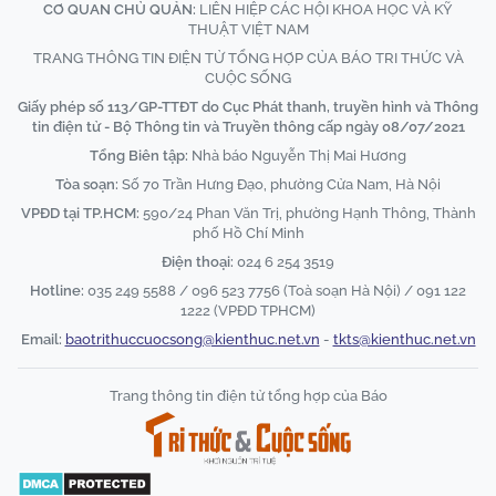
CƠ QUAN CHỦ QUẢN:
LIÊN HIỆP CÁC HỘI KHOA HỌC VÀ KỸ
THUẬT VIỆT NAM
TRANG THÔNG TIN ĐIỆN TỬ TỔNG HỢP CỦA BÁO TRI THỨC VÀ
CUỘC SỐNG
Giấy phép số 113/GP-TTĐT do Cục Phát thanh, truyền hình và Thông
tin điện tử - Bộ Thông tin và Truyền thông cấp ngày 08/07/2021
Tổng Biên tập:
Nhà báo Nguyễn Thị Mai Hương
Tòa soạn:
Số 70 Trần Hưng Đạo, phường Cửa Nam, Hà Nội
VPĐD tại TP.HCM:
590/24 Phan Văn Trị, phường Hạnh Thông, Thành
phố Hồ Chí Minh
Điện thoại:
024 6 254 3519
Hotline:
035 249 5588 / 096 523 7756 (Toà soạn Hà Nội) / 091 122
1222 (VPĐD TPHCM)
Email:
baotrithuccuocsong@kienthuc.net.vn
-
tkts@kienthuc.net.vn
Trang thông tin điện tử tổng hợp của Báo