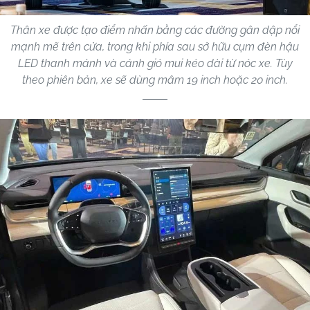
Thân xe được tạo điểm nhấn bằng các đường gân dập nổi
mạnh mẽ trên cửa, trong khi phía sau sở hữu cụm đèn hậu
LED thanh mảnh và cánh gió mui kéo dài từ nóc xe. Tùy
theo phiên bản, xe sẽ dùng mâm 19 inch hoặc 20 inch.