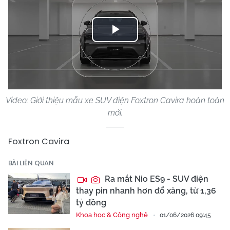
Play
Video
Video: Giới thiệu mẫu xe SUV điện Foxtron Cavira hoàn toàn
mới.
Foxtron Cavira
BÀI LIÊN QUAN
Ra mắt Nio ES9 - SUV điện
thay pin nhanh hơn đổ xăng, từ 1,36
tỷ đồng
Khoa học & Công nghệ
01/06/2026 09:45