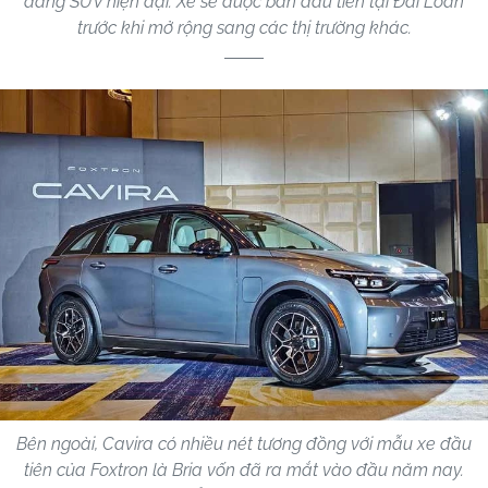
dáng SUV hiện đại. Xe sẽ được bán đầu tiên tại Đài Loan
trước khi mở rộng sang các thị trường khác.
Bên ngoài, Cavira có nhiều nét tương đồng với mẫu xe đầu
tiên của Foxtron là Bria vốn đã ra mắt vào đầu năm nay.