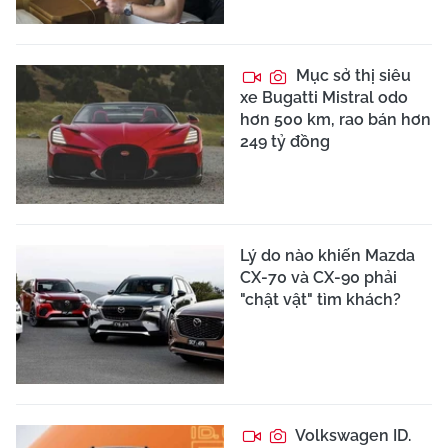
Mục sở thị siêu
xe Bugatti Mistral odo
hơn 500 km, rao bán hơn
249 tỷ đồng
Lý do nào khiến Mazda
CX-70 và CX-90 phải
"chật vật" tìm khách?
Volkswagen ID.