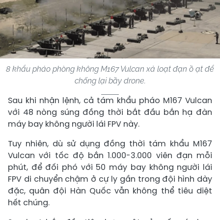
8 khẩu pháo phòng không M167 Vulcan xả loạt đạn ồ ạt để
chống lại bầy drone.
Sau khi nhận lệnh, cả tám khẩu pháo M167 Vulcan
với 48 nòng súng đồng thời bắt đầu bắn hạ đàn
máy bay không người lái FPV này.
Tuy nhiên, dù sử dụng đồng thời tám khẩu M167
Vulcan với tốc độ bắn 1.000-3.000 viên đạn mỗi
phút, để đối phó với 50 máy bay không người lái
FPV di chuyển chậm ở cự ly gần trong đội hình dày
đặc, quân đội Hàn Quốc vẫn không thể tiêu diệt
hết chúng.