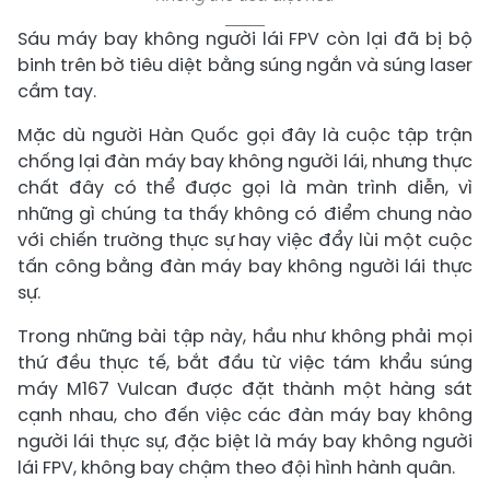
Sáu máy bay không người lái FPV còn lại đã bị bộ
binh trên bờ tiêu diệt bằng súng ngắn và súng laser
cầm tay.
Mặc dù người Hàn Quốc gọi đây là cuộc tập trận
chống lại đàn máy bay không người lái, nhưng thực
chất đây có thể được gọi là màn trình diễn, vì
những gì chúng ta thấy không có điểm chung nào
với chiến trường thực sự hay việc đẩy lùi một cuộc
tấn công bằng đàn máy bay không người lái thực
sự.
Trong những bài tập này, hầu như không phải mọi
thứ đều thực tế, bắt đầu từ việc tám khẩu súng
máy M167 Vulcan được đặt thành một hàng sát
cạnh nhau, cho đến việc các đàn máy bay không
người lái thực sự, đặc biệt là máy bay không người
lái FPV, không bay chậm theo đội hình hành quân.