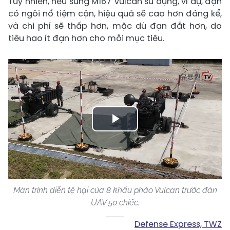
Tuy nhiên, nếu súng M167 Vulcan sử dụng, ví dụ, đạn
có ngòi nổ tiệm cận, hiệu quả sẽ cao hơn đáng kể,
và chi phí sẽ thấp hơn, mặc dù đạn đắt hơn, do
tiêu hao ít đạn hơn cho mỗi mục tiêu.
Play
Video
Màn trình diễn tệ hại của 8 khẩu pháo Vulcan trước đàn
UAV 50 chiếc.
Defense Express, TWZ