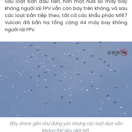
Sau loạt bắn đầu tiên, hơn một nửa số máy bay
không người lái FPV vẫn còn bay trên không, và sau
các loạt bắn tiếp theo, tất cả các khẩu pháo M167
Vulcan đã bắn hạ tổng cộng 44 máy bay không
người lái FPV.
Bầy drone gần như đứng yên nhưng các loạt đạn vẫn
không thể tiêu diệt hết.