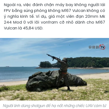
Ngoài ra, việc đánh chặn máy bay không người lái
FPV bằng súng phòng không M167 Vulcan không có
ý nghĩa kinh tế. Ví dụ, giá một viên đạn 20mm Mk
244 Mod 0 với lõi vonfram cỡ nhỏ dành cho M167
Vulcan là 45,84 USD.
Người lính dùng shotgun để hạ nốt những chiếc UAV cảm tử