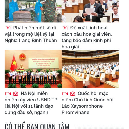
Phát hiện một số di
Đề xuất linh hoạt
vật trong mộ liệt sỹ tại
cách bầu hòa giải viên,
Nghĩa trang Bình Thuận
tăng bảo đảm kinh phí
hòa giải
Hà Nội miễn
Quốc hội mặc
nhiệm ủy viên UBND TP
niệm Chủ tịch Quốc hội
Hà Nội với 11 lãnh đạo
Lào Xaysomphone
đứng đầu sở, ngành
Phomvihane
CÓ THỂ BẠN QUAN TÂM