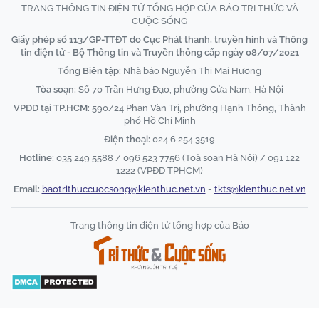
TRANG THÔNG TIN ĐIỆN TỬ TỔNG HỢP CỦA BÁO TRI THỨC VÀ
CUỘC SỐNG
Giấy phép số 113/GP-TTĐT do Cục Phát thanh, truyền hình và Thông
tin điện tử - Bộ Thông tin và Truyền thông cấp ngày 08/07/2021
Tổng Biên tập:
Nhà báo Nguyễn Thị Mai Hương
Tòa soạn:
Số 70 Trần Hưng Đạo, phường Cửa Nam, Hà Nội
VPĐD tại TP.HCM:
590/24 Phan Văn Trị, phường Hạnh Thông, Thành
phố Hồ Chí Minh
Điện thoại:
024 6 254 3519
Hotline:
035 249 5588 / 096 523 7756 (Toà soạn Hà Nội) / 091 122
1222 (VPĐD TPHCM)
Email:
baotrithuccuocsong@kienthuc.net.vn
-
tkts@kienthuc.net.vn
Trang thông tin điện tử tổng hợp của Báo