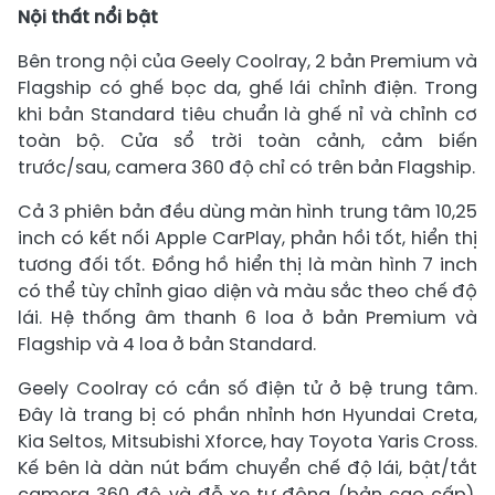
Nội thất nổi bật
Bên trong nội của Geely Coolray, 2 bản Premium và
Flagship có ghế bọc da, ghế lái chỉnh điện. Trong
khi bản Standard tiêu chuẩn là ghế nỉ và chỉnh cơ
toàn bộ. Cửa sổ trời toàn cảnh, cảm biến
trước/sau, camera 360 độ chỉ có trên bản Flagship.
Cả 3 phiên bản đều dùng màn hình trung tâm 10,25
inch có kết nối Apple CarPlay, phản hồi tốt, hiển thị
tương đối tốt. Đồng hồ hiển thị là màn hình 7 inch
có thể tùy chỉnh giao diện và màu sắc theo chế độ
lái. Hệ thống âm thanh 6 loa ở bản Premium và
Flagship và 4 loa ở bản Standard.
Geely Coolray có cần số điện tử ở bệ trung tâm.
Đây là trang bị có phần nhỉnh hơn Hyundai Creta,
Kia Seltos, Mitsubishi Xforce, hay Toyota Yaris Cross.
Kế bên là dàn nút bấm chuyển chế độ lái, bật/tắt
camera 360 độ và đỗ xe tự động (bản cao cấp),