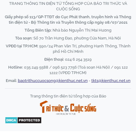
TRANG THÔNG TIN ĐIỆN TỬ TỔNG HỢP CỦA BÁO TRI THỨC VÀ
CUỘC SỐNG
Giấy phép số 113/GP-TTĐT do Cục Phát thanh, truyền hình và Thông
tin điện tử - Bộ Thông tin và Truyền thông cấp ngày 08/07/2021
Tổng Biên tập:
Nhà báo Nguyễn Thị Mai Hương
Tòa soạn:
Số 70 Trần Hưng Đạo, phường Cửa Nam, Hà Nội
VPĐD tại TP.HCM:
590/24 Phan Văn Trị, phường Hạnh Thông, Thành
phố Hồ Chí Minh
Điện thoại:
024 6 254 3519
Hotline:
035 249 5588 / 096 523 7756 (Toà soạn Hà Nội) / 091 122
1222 (VPĐD TPHCM)
Email:
baotrithuccuocsong@kienthuc.net.vn
-
tkts@kienthuc.net.vn
Trang thông tin điện tử tổng hợp của Báo