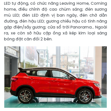
LED tự động, có chức năng Leaving Home, Coming
home, điều chỉnh độ cao chùm sáng; đèn sương
mù LED; đèn LED định vị ban ngày, đèn chờ dẫn
đường, đèn hậu LED; gương chiếu hậu có tính năng
gập điện/sấy gương; cửa sổ trời Panorama... Ngoài
ra, xe còn sở hữu cặp ống xả kép kim loại sáng
bóng đặt cân đối 2 bên.