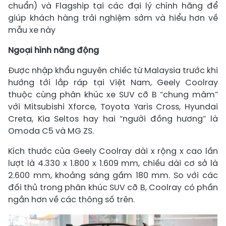
chuẩn) và Flagship tại các đại lý chính hãng để
giúp khách hàng trải nghiệm sớm và hiểu hơn về
mẫu xe này
Ngoại hình năng động
Được nhập khẩu nguyên chiếc từ Malaysia trước khi
hướng tới lắp ráp tại Việt Nam, Geely Coolray
thuộc cùng phân khúc xe SUV cỡ B “chung mâm”
với Mitsubishi Xforce, Toyota Yaris Cross, Hyundai
Creta, Kia Seltos hay hai “người đồng hương” là
Omoda C5 và MG ZS.
Kích thước của Geely Coolray dài x rộng x cao lần
lượt là 4.330 x 1.800 x 1.609 mm, chiều dài cơ sở là
2.600 mm, khoảng sáng gầm 180 mm. So với các
đối thủ trong phân khúc SUV cỡ B, Coolray có phần
ngắn hơn về các thông số trên.