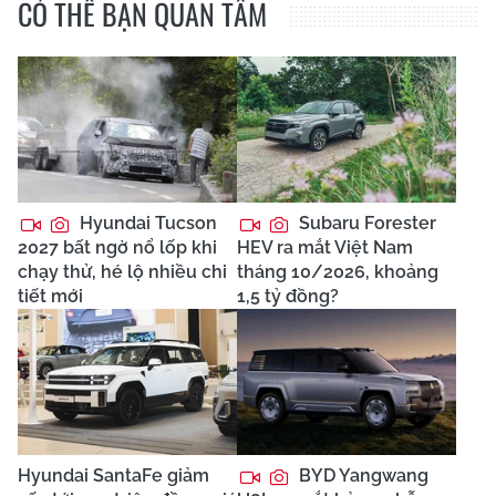
CÓ THỂ BẠN QUAN TÂM
Hyundai Tucson
Subaru Forester
2027 bất ngờ nổ lốp khi
HEV ra mắt Việt Nam
chạy thử, hé lộ nhiều chi
tháng 10/2026, khoảng
tiết mới
1,5 tỷ đồng?
Hyundai SantaFe giảm
BYD Yangwang