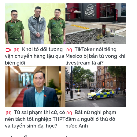
Khởi tố đối tượng
TikToker nổi tiếng
vận chuyển hàng lậu qua
Mexico bị bắn tử vong khi
biên giới
livestream là ai?
Từ sai phạm thi cử, có
Bắt nữ nghi phạm
nên tách tốt nghiệp THPT
đâm 4 người ở thủ đô
và tuyển sinh đại học?
nước Anh