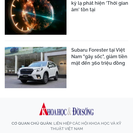
kỳ lạ phát hiện 'Thời gian
âm' tồn tại
Subaru Forester tại Việt
Nam "gây sốc", giảm tiền
mặt đến 360 triệu đồng
CƠ QUAN CHỦ QUẢN:
LIÊN HIỆP CÁC HỘI KHOA HỌC VÀ KỸ
THUẬT VIỆT NAM