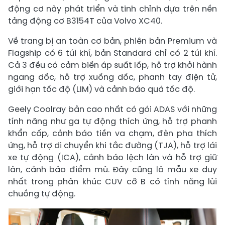
động cơ này phát triển và tinh chỉnh dựa trên nền
tảng động cơ B3154T của Volvo XC40.
Về trang bị an toàn cơ bản, phiên bản Premium và
Flagship có 6 túi khí, bản Standard chỉ có 2 túi khí.
Cả 3 đều có cảm biến áp suất lốp, hỗ trợ khởi hành
ngang dốc, hỗ trợ xuống dốc, phanh tay điện tử,
giới hạn tốc độ (LIM) và cảnh báo quá tốc độ.
Geely Coolray bản cao nhất có gói ADAS với những
tính năng như ga tự động thích ứng, hỗ trợ phanh
khẩn cấp, cảnh báo tiền va chạm, đèn pha thích
ứng, hỗ trợ di chuyển khi tắc đường (TJA), hỗ trợ lái
xe tự động (ICA), cảnh báo lệch làn và hỗ trợ giữ
làn, cảnh báo điểm mù. Đây cũng là mẫu xe duy
nhất trong phân khúc CUV cỡ B có tính năng lùi
chuồng tự động.