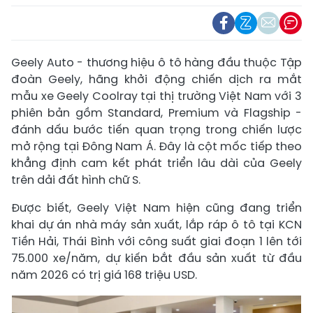
Geely Auto - thương hiệu ô tô hàng đầu thuộc Tập
đoàn Geely, hãng khởi động chiến dịch ra mắt
mẫu xe Geely Coolray tại thị trường Việt Nam với 3
phiên bản gồm Standard, Premium và Flagship -
đánh dấu bước tiến quan trọng trong chiến lược
mở rộng tại Đông Nam Á. Đây là cột mốc tiếp theo
khẳng định cam kết phát triển lâu dài của Geely
trên dải đất hình chữ S.
Được biết, Geely Việt Nam hiện cũng đang triển
khai dự án nhà máy sản xuất, lắp ráp ô tô tại KCN
Tiền Hải, Thái Bình với công suất giai đoạn 1 lên tới
75.000 xe/năm, dự kiến bắt đầu sản xuất từ đầu
năm 2026 có trị giá 168 triệu USD.