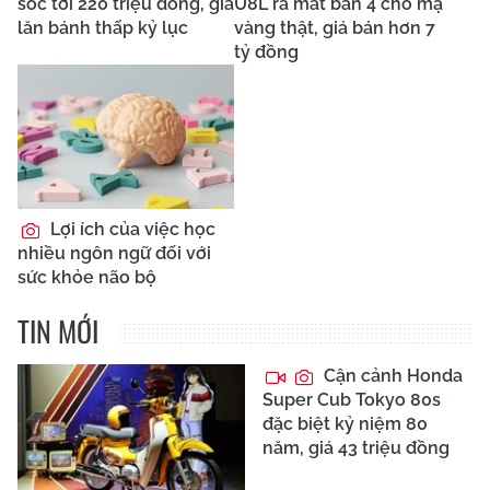
sốc tới 220 triệu đồng, giá
U8L ra mắt bản 4 chỗ mạ
lăn bánh thấp kỷ lục
vàng thật, giá bán hơn 7
tỷ đồng
Lợi ích của việc học
nhiều ngôn ngữ đối với
sức khỏe não bộ
TIN MỚI
Cận cảnh Honda
Super Cub Tokyo 80s
đặc biệt kỷ niệm 80
năm, giá 43 triệu đồng