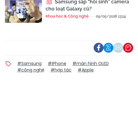
Samsung sắp “hồi sinh” camera
cho loạt Galaxy cũ?
Khoa học & Công nghệ
09/05/2026 13:24
#Samsung
#iPhone
#màn hình OLED
#công nghệ
#hợp tác
#Apple