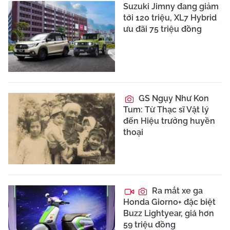
Suzuki Jimny đang giảm
tới 120 triệu, XL7 Hybrid
ưu đãi 75 triệu đồng
GS Ngụy Như Kon
Tum: Từ Thạc sĩ Vật lý
đến Hiệu trưởng huyền
thoại
Ra mắt xe ga
Honda Giorno+ đặc biệt
Buzz Lightyear, giá hơn
59 triệu đồng