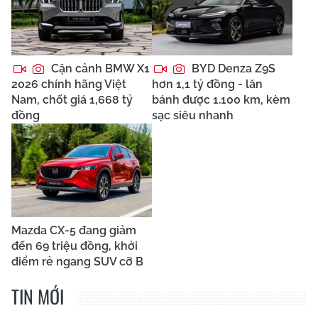
Cận cảnh BMW X1
BYD Denza Z9S
2026 chính hãng Việt
hơn 1,1 tỷ đồng - lăn
Nam, chốt giá 1,668 tỷ
bánh được 1.100 km, kèm
đồng
sạc siêu nhanh
Mazda CX-5 đang giảm
đến 69 triệu đồng, khởi
điểm rẻ ngang SUV cỡ B
TIN MỚI