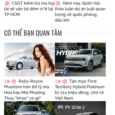
CSGT kiểm tra ma tuý
Hôm nay, Quốc hội
tài xế vận tải đêm 7/8 tại
thảo luận dự án luật quan
TP HCM
trọng về quốc phòng,
dầu khí
CÓ THỂ BẠN QUAN TÂM
Rolls-Royce
Tận mục Ford
Phantom hơn 68 tỷ mà
Territory Hybrid Platinum
Hoa hậu Mai Phương
từ 710 triệu đồng, chờ về
Thúy "khoe" có gì?
Việt Nam