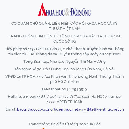
CƠ QUAN CHỦ QUẢN:
LIÊN HIỆP CÁC HỘI KHOA HỌC VÀ KỸ
THUẬT VIỆT NAM
TRANG THÔNG TIN ĐIỆN TỬ TỔNG HỢP CỦA BÁO TRI THỨC VÀ
CUỘC SỐNG
Giấy phép số 113/GP-TTĐT do Cục Phát thanh, truyền hình và Thông
tin điện tử - Bộ Thông tin và Truyền thông cấp ngày 08/07/2021
Tổng Biên tập:
Nhà báo Nguyễn Thị Mai Hương
Tòa soạn:
Số 70 Trần Hưng Đạo, phường Cửa Nam, Hà Nội
VPĐD tại TP.HCM:
590/24 Phan Văn Trị, phường Hạnh Thông, Thành
phố Hồ Chí Minh
Điện thoại:
024 6 254 3519
Hotline:
035 249 5588 / 096 523 7756 (Toà soạn Hà Nội) / 091 122
1222 (VPĐD TPHCM)
Email:
baotrithuccuocsong@kienthuc.net.vn
-
tkts@kienthuc.net.vn
Trang thông tin điện tử tổng hợp của Báo