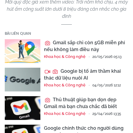
Mời quý độc giả xem thêm video: Trời nồm khó chịu, 4 máy
hút ẩm công suất lớn dưới 8 triệu đáng cân nhắc cho gia
đình
BÀI LIÊN QUAN
Gmail sắp chỉ còn 5GB miễn phí
nếu không làm điều này
Khoa học & Công nghệ
20/05/2026 05:13
Google bị tố âm thầm khai
thác dữ liệu nuôi AI
Khoa học & Công nghệ
04/05/2026 12:12
Thủ thuật giúp bạn dọn dẹp
Gmail mà bạn chưa chắc đã biết
Khoa học & Công nghệ
29/04/2026 13:35
Google chính thức cho người dùng