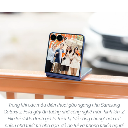
Trong khi các mẫu điện thoại gập ngang như Samsung
Galaxy Z Fold gây ấn tượng nhờ công nghệ màn hình lớn, Z
Flip lại được đánh giá là thiết bị “dễ sống chung” hơn rất
nhiều nhờ thiết kế nhỏ gọn, dễ bỏ túi và không khiến người