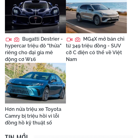
Bugatti Destrier -
MG4X mở bán chỉ
hypercar triệu đô "thửa"
từ 349 triệu đồng - SUV
riêng cho đại gia mê
cỡ C điện có thể về Việt
động cơ W16
Nam
Hơn nửa triệu xe Toyota
Camry bị triệu hồi vì lỗi
đồng hồ kỹ thuật số
TIN MỚI