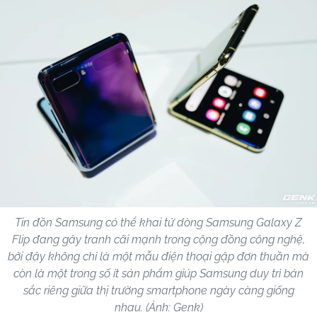
Tin đồn Samsung có thể khai tử dòng Samsung Galaxy Z
Flip đang gây tranh cãi mạnh trong cộng đồng công nghệ,
bởi đây không chỉ là một mẫu điện thoại gập đơn thuần mà
còn là một trong số ít sản phẩm giúp Samsung duy trì bản
sắc riêng giữa thị trường smartphone ngày càng giống
nhau. (Ảnh: Genk)