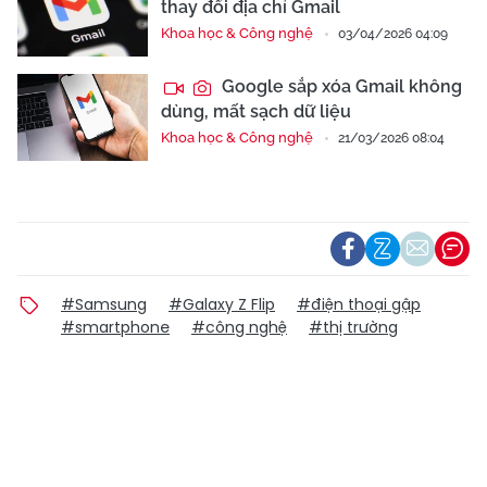
thay đổi địa chỉ Gmail
Khoa học & Công nghệ
03/04/2026 04:09
Google sắp xóa Gmail không
dùng, mất sạch dữ liệu
Khoa học & Công nghệ
21/03/2026 08:04
#Samsung
#Galaxy Z Flip
#điện thoại gập
#smartphone
#công nghệ
#thị trường