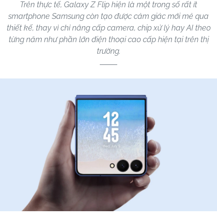
Trên thực tế, Galaxy Z Flip hiện là một trong số rất ít
smartphone Samsung còn tạo được cảm giác mới mẻ qua
thiết kế, thay vì chỉ nâng cấp camera, chip xử lý hay AI theo
từng năm như phần lớn điện thoại cao cấp hiện tại trên thị
trường.