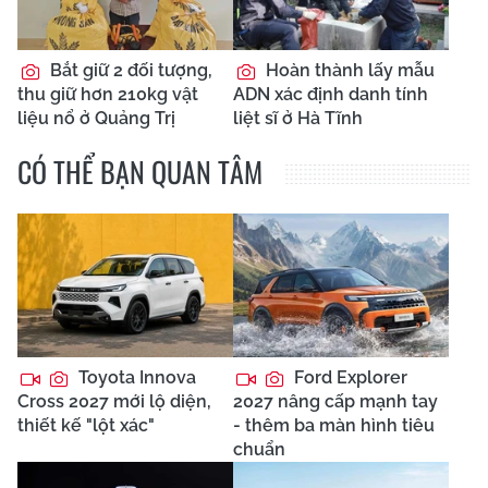
Bắt giữ 2 đối tượng,
Hoàn thành lấy mẫu
thu giữ hơn 210kg vật
ADN xác định danh tính
liệu nổ ở Quảng Trị
liệt sĩ ở Hà Tĩnh
CÓ THỂ BẠN QUAN TÂM
Toyota Innova
Ford Explorer
Cross 2027 mới lộ diện,
2027 nâng cấp mạnh tay
thiết kế "lột xác"
- thêm ba màn hình tiêu
chuẩn