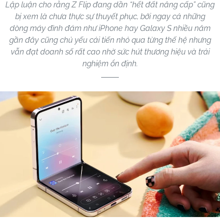
Lập luận cho rằng Z Flip đang dần “hết đất nâng cấp” cũng
bị xem là chưa thực sự thuyết phục, bởi ngay cả những
dòng máy đình đám như iPhone hay Galaxy S nhiều năm
gần đây cũng chủ yếu cải tiến nhỏ qua từng thế hệ nhưng
vẫn đạt doanh số rất cao nhờ sức hút thương hiệu và trải
nghiệm ổn định.