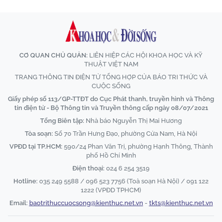
CƠ QUAN CHỦ QUẢN:
LIÊN HIỆP CÁC HỘI KHOA HỌC VÀ KỸ
THUẬT VIỆT NAM
TRANG THÔNG TIN ĐIỆN TỬ TỔNG HỢP CỦA BÁO TRI THỨC VÀ
CUỘC SỐNG
Giấy phép số 113/GP-TTĐT do Cục Phát thanh, truyền hình và Thông
tin điện tử - Bộ Thông tin và Truyền thông cấp ngày 08/07/2021
Tổng Biên tập:
Nhà báo Nguyễn Thị Mai Hương
Tòa soạn:
Số 70 Trần Hưng Đạo, phường Cửa Nam, Hà Nội
VPĐD tại TP.HCM:
590/24 Phan Văn Trị, phường Hạnh Thông, Thành
phố Hồ Chí Minh
Điện thoại:
024 6 254 3519
Hotline:
035 249 5588 / 096 523 7756 (Toà soạn Hà Nội) / 091 122
1222 (VPĐD TPHCM)
Email:
baotrithuccuocsong@kienthuc.net.vn
-
tkts@kienthuc.net.vn