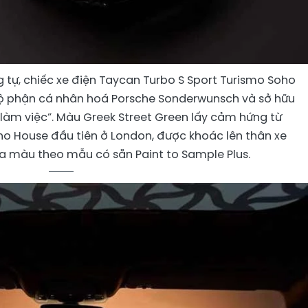
tự, chiếc xe điện Taycan Turbo S Sport Turismo Soho
ộ phận cá nhân hoá Porsche Sonderwunsch và sở hữu
ờ làm việc”. Màu Greek Street Green lấy cảm hứng từ
ho House đầu tiên ở London, được khoác lên thân xe
a màu theo mẫu có sẵn Paint to Sample Plus.