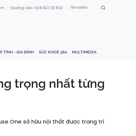
om
Quảng cáo: 024.627.32.632
ỚI TÍNH - GIA ĐÌNH
SỨC KHOẺ 360
MULTIMEDIA
g trọng nhất từng
e One sở hữu nội thất được trang trí