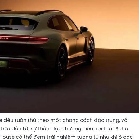
e đều tuân thủ theo một phong cách đặc trưng, và
đã dẫn tới sự thành lập thương hiệu nội thất Soho
ouse có thể đem trải nghiệm tương tự như khi ở các