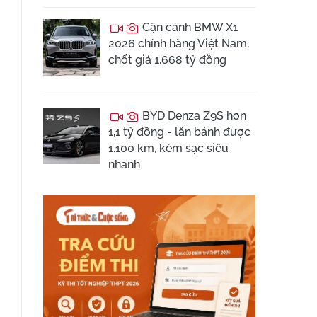
Cận cảnh BMW X1
2026 chính hãng Việt Nam,
chốt giá 1,668 tỷ đồng
BYD Denza Z9S hơn
1,1 tỷ đồng - lăn bánh được
1.100 km, kèm sạc siêu
nhanh