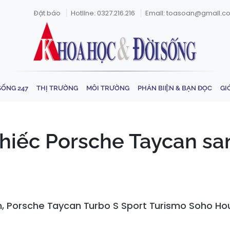
Đặt báo
Hotline: 0327.216.216
Email: toasoan@gmail.c
SỐNG 247
THỊ TRƯỜNG
MÔI TRƯỜNG
PHẢN BIỆN & BẠN ĐỌC
GI
iếc Porsche Taycan san
 Porsche Taycan Turbo S Sport Turismo Soho Hous