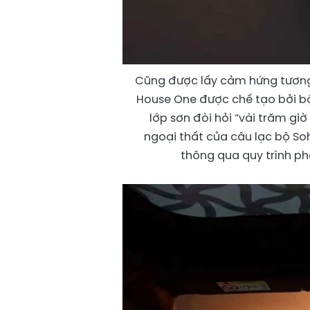
Cũng được lấy cảm hứng tương 
House One được chế tạo bởi b
lớp sơn đòi hỏi “vài trăm gi
ngoại thất của câu lạc bộ So
thông qua quy trình ph