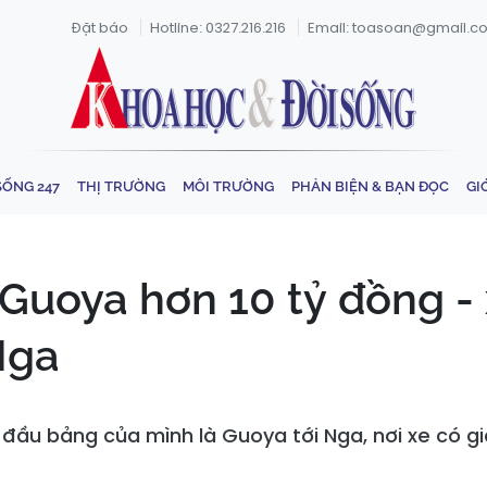
Đặt báo
Hotline: 0327.216.216
Email: toasoan@gmail.c
SỐNG 247
THỊ TRƯỜNG
MÔI TRƯỜNG
PHẢN BIỆN & BẠN ĐỌC
GI
Guoya hơn 10 tỷ đồng -
Nga
u bảng của mình là Guoya tới Nga, nơi xe có giá