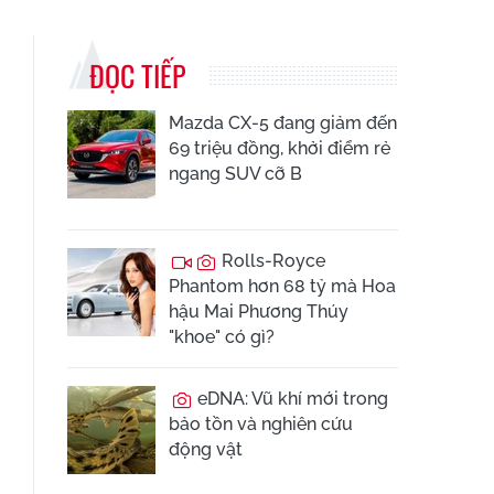
ĐỌC TIẾP
Mazda CX-5 đang giảm đến
69 triệu đồng, khởi điểm rẻ
ngang SUV cỡ B
Rolls-Royce
Phantom hơn 68 tỷ mà Hoa
hậu Mai Phương Thúy
"khoe" có gì?
eDNA: Vũ khí mới trong
bảo tồn và nghiên cứu
động vật