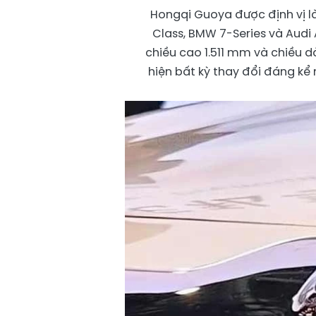
Hongqi Guoya được định vị là
Class, BMW 7-Series và Audi 
chiều cao 1.511 mm và chiều d
hiện bất kỳ thay đổi đáng kể