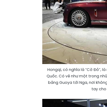
Hongqi, có nghĩa là “Cờ Đỏ”, l
Quốc. Có vẻ như một trong nhữ
bảng Guoya tới Nga, nơi khôn
tay cho