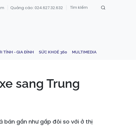
om
Quảng cáo: 024.627.32.632
ỚI TÍNH - GIA ĐÌNH
SỨC KHOẺ 360
MULTIMEDIA
 xe sang Trung
 bán gần như gấp đôi so với ở thị