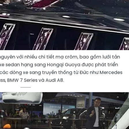
nguyên với nhiều chi tiết mạ crôm, bao gồm lưới tản
u xe sedan hạng sang Hongqi Guoya được phát triển
 các dòng xe sang truyền thống từ Đức như Mercedes
ss, BMW 7 Series và Audi A8.