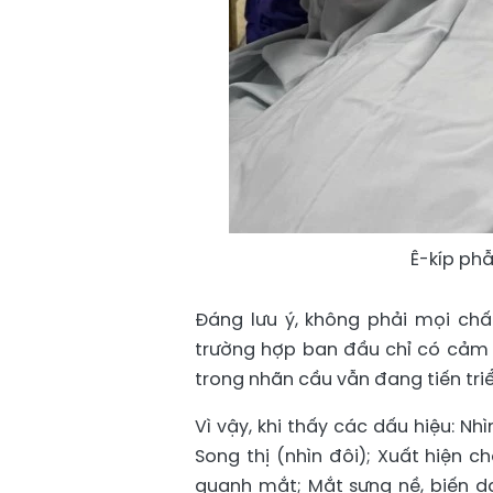
Ê-kíp ph
Đáng lưu ý, không phải mọi chấ
trường hợp ban đầu chỉ có cảm
trong nhãn cầu vẫn đang tiến tr
Vì vậy, khi thấy các dấu hiệu: N
Song thị (nhìn đôi); Xuất hiện 
quanh mắt; Mắt sưng nề, biến dạ