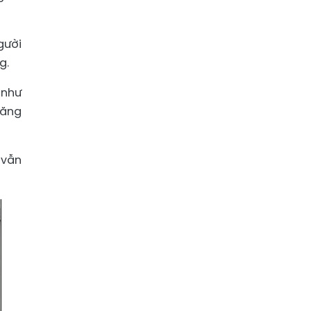
gười
g.
 như
tăng
 vẫn