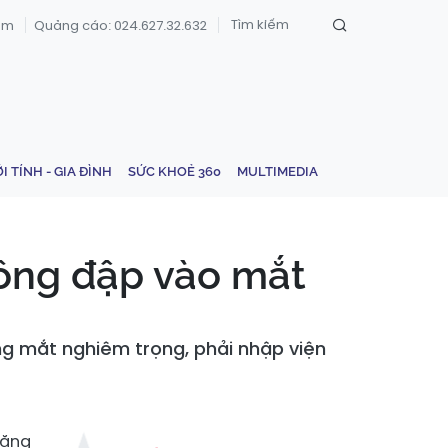
om
Quảng cáo: 024.627.32.632
ỚI TÍNH - GIA ĐÌNH
SỨC KHOẺ 360
MULTIMEDIA
lông đập vào mắt
ng mắt nghiêm trọng, phải nhập viện
nặng