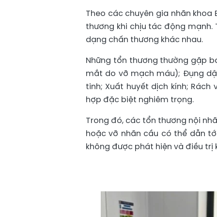
Theo các chuyên gia nhãn khoa B
thương khi chịu tác động mạnh. 
dạng chấn thương khác nhau.
Những tổn thương thường gặp ba
mắt do vỡ mạch máu); Đụng dập 
tinh; Xuất huyết dịch kính; Rác
hợp đặc biệt nghiêm trọng.
Trong đó, các tổn thương nội nhã
hoặc vỡ nhãn cầu có thể dẫn tới 
không được phát hiện và điều trị k