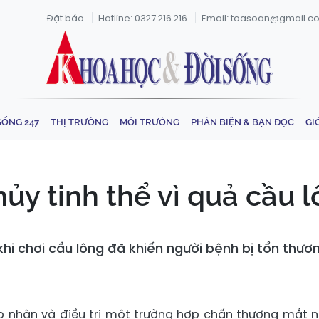
Đặt báo
Hotline: 0327.216.216
Email: toasoan@gmail.c
SỐNG 247
THỊ TRƯỜNG
MÔI TRƯỜNG
PHẢN BIỆN & BẠN ĐỌC
GI
hủy tinh thể vì quả cầu 
i chơi cầu lông đã khiến người bệnh bị tổn thươ
ếp nhận và điều trị một trường hợp chấn thương mắt 