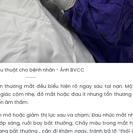
ẫu thuật cho bệnh nhân - Ảnh BVCC
n thương mắt đều biểu hiện rõ ngay sau tai nạn. Mộ
 giác cộm nhẹ, đỏ mắt hoặc đau ít nhưng tổn thương
iển âm thầm.
hìn mờ hoặc giảm thị lực sau va chạm; Đau nhức mắt nh
chớp sáng, ruồi bay bất thường; Chảy máu trong mắt 
ng bất thường... cần đi khám ngay, tránh bỏ lỡ “thời 