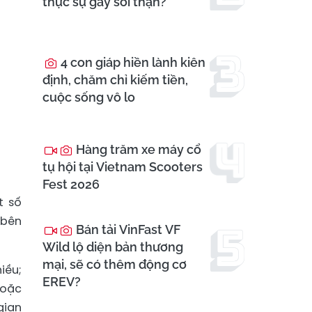
thực sự gây sỏi thận?
4 con giáp hiền lành kiên
định, chăm chỉ kiếm tiền,
cuộc sống vô lo
Hàng trăm xe máy cổ
tụ hội tại Vietnam Scooters
Fest 2026
t số
 bên
Bán tải VinFast VF
Wild lộ diện bản thương
mại, sẽ có thêm động cơ
iều;
EREV?
hoặc
gian