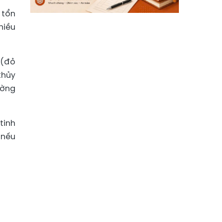
 tổn
hiều
 (đỏ
thủy
ường
tinh
 nếu