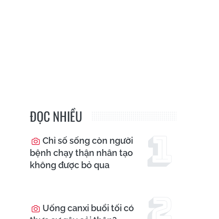
ĐỌC NHIỀU
Chỉ số sống còn người
bệnh chạy thận nhân tạo
không được bỏ qua
Uống canxi buổi tối có