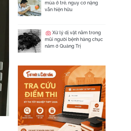
mùa ở trẻ, nguy cơ nặng
vẫn hiện hữu
Xử lý dị vật nằm trong
mũi người bệnh hàng chục
năm ở Quảng Trị