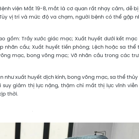
ệnh viện Mắt 19-8, mắt là cơ quan rất nhạy cảm, dễ bị
Tùy vị trí và mức độ va chạm, người bệnh có thể gặp n
o gồm: Trầy xước giác mạc; Xuất huyết dưới kết mạc
nhãn cầu; Xuất huyết tiền phòng; Lệch hoặc sa thể 
h võng mạc, bong võng mạc; Vỡ nhãn cầu trong các tr
n như xuất huyết dịch kính, bong võng mạc, sa thể thủy 
suy giảm thị lực nặng, thậm chí mất thị lực vĩnh viễn
ịp thời.