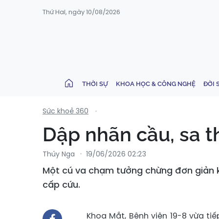
Thứ Hai, ngày 10/08/2026
THỜI SỰ
KHOA HỌC & CÔNG NGHỆ
ĐỜI 
Sức khoẻ 360
Dập nhãn cầu, sa t
Thúy Nga
19/06/2026 02:23
Một cú va chạm tưởng chừng đơn giản kh
cấp cứu.
Khoa Mắt, Bệnh viện 19-8 vừa ti