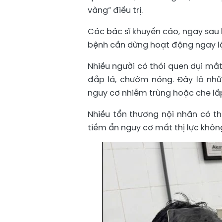
vàng” điều trị.
Các bác sĩ khuyến cáo, ngay sau 
bệnh cần dừng hoạt động ngay lậ
Nhiều người có thói quen dụi mắ
đắp lá, chườm nóng. Đây là nhữ
nguy cơ nhiễm trùng hoặc che lấp
Nhiều tổn thương nội nhãn có th
tiềm ẩn nguy cơ mất thị lực không