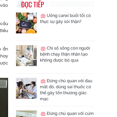
ĐỌC TIẾP
 vào
Uống canxi buổi tối có
thực sự gây sỏi thận?
 cầu
điều
Chỉ số sống còn người
m ẩn
bệnh chạy thận nhân tạo
 hay
không được bỏ qua
được
Đừng chủ quan với đau
mắt đỏ, dùng sai thuốc có
thể gây tổn thương giác
mạc
Đừng chủ quan với cúm