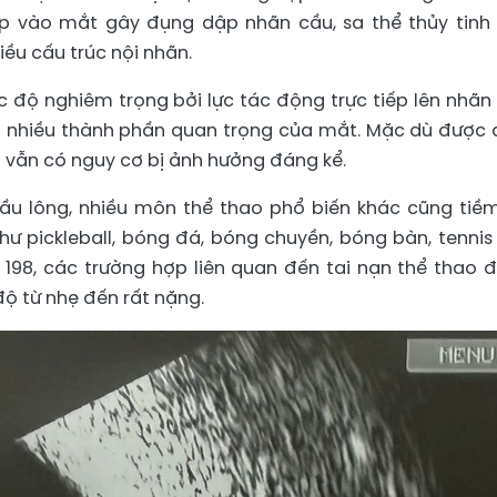
ếp vào mắt gây đụng dập nhãn cầu, sa thể thủy tinh
iều cấu trúc nội nhãn.
độ nghiêm trọng bởi lực tác động trực tiếp lên nhãn
i nhiều thành phần quan trọng của mắt. Mặc dù được 
ệnh vẫn có nguy cơ bị ảnh hưởng đáng kể.
cầu lông, nhiều môn thể thao phổ biến khác cũng tiề
 pickleball, bóng đá, bóng chuyền, bóng bàn, tennis
n 198, các trường hợp liên quan đến tai nạn thể thao 
ộ từ nhẹ đến rất nặng.