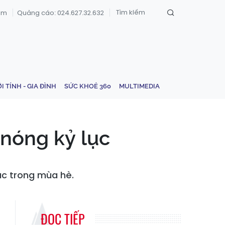
om
Quảng cáo: 024.627.32.632
ỚI TÍNH - GIA ĐÌNH
SỨC KHOẺ 360
MULTIMEDIA
nóng kỷ lục
ục trong mùa hè.
ĐỌC TIẾP