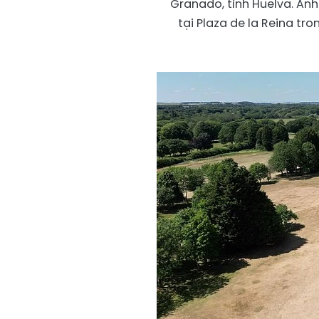
Granado, tỉnh Huelva. Ản
tại Plaza de la Reina tr