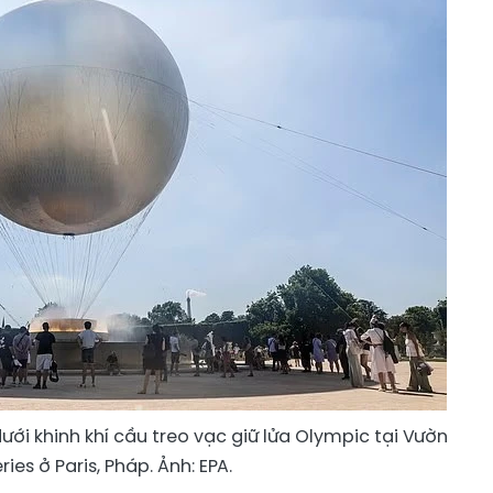
ới khinh khí cầu treo vạc giữ lửa Olympic tại Vườn
eries ở Paris, Pháp. Ảnh: EPA.