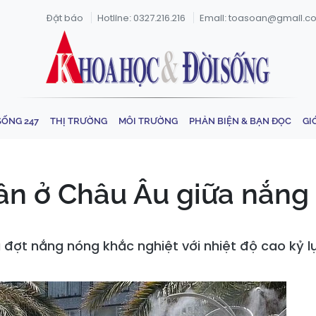
Đặt báo
Hotline: 0327.216.216
Email: toasoan@gmail.c
SỐNG 247
THỊ TRƯỜNG
MÔI TRƯỜNG
PHẢN BIỆN & BẠN ĐỌC
GI
ân ở Châu Âu giữa nắng 
 đợt nắng nóng khắc nghiệt với nhiệt độ cao kỷ l