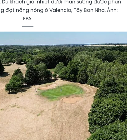
h: Du khách giải nhiệt dưới màn sương được phun
ong đợt nắng nóng ở Valencia, Tây Ban Nha. Ảnh:
EPA.