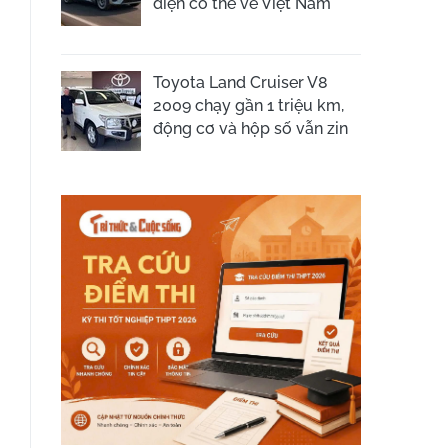
điện có thể về Việt Nam
Toyota Land Cruiser V8
2009 chạy gần 1 triệu km,
động cơ và hộp số vẫn zin