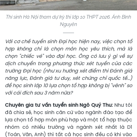
Thí sinh Hà Nội tham dự kỳ thi lớp 10 THPT 2026. Ảnh Bình
Nguyên
Với cơ chế tuyển sinh Đại học hiện nay, việc chọn tổ
hợp không chỉ là chọn môn học yêu thích, mà là
chọn "chiếc vé" vào đại học. Ông có lưu ý gì về sự
dịch chuyển trong phương thức xét tuyển của các
trường Đại học (như xu hướng xét điểm thi Đánh giá
năng lực, Đánh giá tư duy, xét chứng chỉ quốc tế...)
để học sinh lớp 10 lựa chọn tổ hợp không bị "vênh" so
với cái đích sau 3 năm nữa?
Chuyên gia tư vấn tuyển sinh
Ngô Quý Thu:
Như tôi
đã chia sẻ, học sinh căn cứ vào ngành đào tạo để
lựa chọn tổ hợp môn phù hợp và một tổ hợp thuộc
nhóm có nhiều trường và ngành xét nhất là D1
(Toán, Văn, Anh) thì tất cả học sinh đều có khi vào