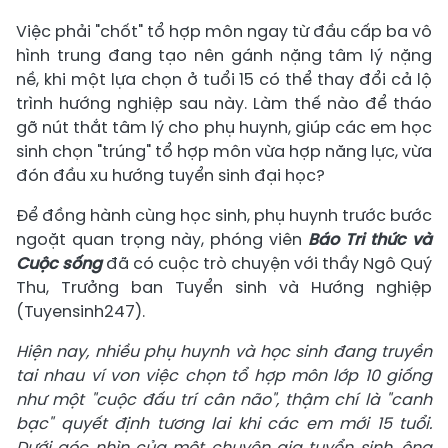
Việc phải "chốt" tổ hợp môn ngay từ đầu cấp ba vô
hình trung đang tạo nên gánh nặng tâm lý nặng
nề, khi một lựa chọn ở tuổi 15 có thể thay đổi cả lộ
trình hướng nghiệp sau này. Làm thế nào để tháo
gỡ nút thắt tâm lý cho phụ huynh, giúp các em học
sinh chọn "trúng" tổ hợp môn vừa hợp năng lực, vừa
đón đầu xu hướng tuyển sinh đại học?
Để đồng hành cùng học sinh, phụ huynh trước bước
ngoặt quan trọng này, phóng viên
Báo Tri thức và
Cuộc sống
đã có cuộc trò chuyện với thầy Ngô Quý
Thu, Trưởng ban Tuyển sinh và Hướng nghiệp
(Tuyensinh247).
Hiện nay, nhiều phụ huynh và học sinh đang truyền
tai nhau ví von việc chọn tổ hợp môn lớp 10 giống
như một "cuộc đấu trí cân não", thậm chí là "canh
bạc" quyết định tương lai khi các em mới 15 tuổi.
Dưới góc nhìn của một chuyên gia tuyển sinh, ông