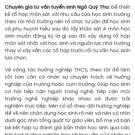
Chuyên gia tư vấn tuyển sinh
Ngô Quý Thu:
Để thiết
kế tổ hợp môn sát với nhu cầu của học sinh trường
theo tôi nhà trường nên tổ chức tư vấn để học sinh
và phụ huynh hiểu sau đó lấy khảo sát 4 môn học
sinh muốn đăng ký là gì sau đó xây dựng tổ hợp
môn sát nhất với học sinh và nguồn lực nhà trường
thay vì xây sẵn các tổ hợp trước rồi tư vấn học sinh
lựa chọn.
Về công tác hướng nghiệp THCS, theo tôi để làm
tốt hơn cần có nhân sự chuyên trách về hướng
nghiệp của trường hoặc cụm trường; Giúp học sinh
cơ hội tiếp cận người trong nghề, tiếp cận môi
trường nghề nghiệp khác nhau và được trải
nghiệm trực tiếp; Nên có sổ theo dõi hướng nghiệp
để vẽ nên chân dung học sinh rõ nét và nên có nhìn
dưới góc nhìn tổng quát từ giáo viên, bố mẹ và bạn
bè kết hợp tự đánh giá bản thân học sinh qua các
bài test hướng nghiệp hay phỏng vấn của nhân sự