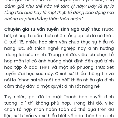
đánh giá như thế nào về tâm lý này? Đây là sự lo
lắng thái quá hay là một thực tế đáng báo động mà
chúng ta phải thẳng thắn thừa nhận?
Chuyên gia tư vấn tuyển sinh
Ngô Quý Thu:
Trước
hết, chúng ta cần thừa nhận rằng áp lực là có thật.
Ở tuổi 15, nhiều học sinh vẫn chưa thực sự hiểu rõ
năng lực, sở thích nghề nghiệp hay định hướng
tương lai của mình. Trong khi đó, việc lựa chọn tổ
hợp môn lại có ảnh hưởng nhất định đến quá trình
học tập ở bậc THPT và một số phương thức xét
tuyển đại học sau này. Chính sự thiếu thông tin và
nỗi lo "chọn sai sẽ mất cơ hội" khiến nhiều gia đình
cảm thấy đây là một quyết định rất nặng nề.
Tuy nhiên, gọi đó là một "canh bạc quyết định
tương lai" thì không phù hợp. Trong khi đó, việc
chọn tổ hợp môn hoàn toàn có thể dựa trên dữ
liệu, sự tư vấn và sự hiểu biết về bản thân học sinh