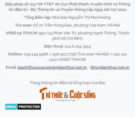
Giấy phép số 113/GP-TTĐT do Cục Phát thanh, truyền hình và Thông
tin điện tử - Bộ Thông tin và Truyền thông cấp ngày 08/07/2021
Tổng Biên tập:
Nhà báo Nguyễn Thị Mai Hương
Tòa soạn:
Số 70 Trần Hưng Đạo, phường Cửa Nam, Hà Nội
VPĐD tại TP.HCM:
590/24 Phan Văn Trị, phường Hạnh Thông, Thành
phố Hồ Chí Minh
Điện thoại:
024 6 254 3519
Hotline:
035 249 5588 / 096 523 7756 (Toà soạn Hà Nội) / 091 122
1222 (VPĐD TPHCM)
Email:
baotrithuccuocsong@kienthuc.net.vn
-
tkts@kienthuc.net.vn
Trang thông tin điện tử tổng hợp của Báo