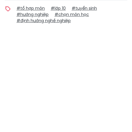
#tổ hợp môn
#lớp 10
#tuyển sinh
#hướng nghiệp
#chọn môn học
#định hướng nghề nghiệp