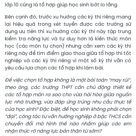
lớp 10 cũng là tổ hợp giúp học sinh bớt lo lắng.
Bên cạnh đó, trước xu hướng các kỳ thi riêng mang
lại hiệu quả trong xét tuyển được các trường sử
dụng ưu tiên thì xu hướng các kỳ thi này tập trung
kiểm tra năng lực và tư duy hơn là kiến thức môn
học (các môn tự chọn) nhưng cần xem các kỳ thi
riêng này để tìm điểm giao thoa giữa tổ hợp thi tốt
nghiệp và các kỳ thi riêng vì một số kỳ thi vẫn có
yêu cầu lựa chọn các tổ hợp khi làm bài.
Để việc chọn tổ hợp không là một bài toán “may rủi”,
theo ông, các trường THPT cần chủ động thiết kế
các tổ hợp môn ra sao cho vừa hài hòa giữa nguồn
lực nhà trường, vừa đáp ứng trúng nhu cầu thực tế
của học sinh? Đặc biệt, để học sinh không phải chọn
“đại”, công tác tư vấn hướng nghiệp ở bậc THCS cần
chuyển đổi mô hình thế nào nhằm giúp các em
nhận thức rõ năng lực bản thân từ sớm?