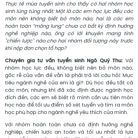
Thực tế mùa tuyển sinh cho thấy có hai nhóm học
sinh lúng túng nhất: Một là các em học lực đều các
môn nên không biết bỏ môn nào; hai là các em
hoàn toàn “mông lung” chưa có bất kỳ định hướng
nghề nghiệp nào, ông có lời khuyên mang tính
"chiến lược" nào cho hai nhóm đối tượng này trước
khi nộp đơn chọn tổ hợp?
Chuyên gia tư vấn tuyển sinh
Ngô Quý Thu:
Với
nhóm học lực đều, không biết nên bỏ môn nào,
gốc rễ của vấn đề vẫn là phải trả lời câu hỏi: Mục
tiêu ngành nghề của em là gì?. Dù học đều tất cả
các môn, nhưng khi đã xác định được ngành học
đích đến, các em sẽ biết rõ mình cần ưu tiên môn
học nào để tối ưu điểm số xét tuyển và tìm ra môn
học phù hợp cho ngành nghề yêu thích của mình.
Với nhóm hoàn toàn chưa có định hướng nghề
nghiệp, chiến lược an toàn và tối ưu nhất là lựa