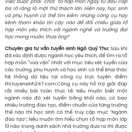
Việc buộc phải "chốt" tổ hợp môn ngay từ đầu cấp
ba rõ ràng là một thử thách lớn. Hiện nay, học sinh
và phụ huynh có thể tìm kiếm những công cụ hay
kênh tham khảo tin cậy nào để đối chiếu giữa tổ
hợp môn yêu thích với ngành nghề và trường đại
học mong muốn, thưa ông?
Chuyên gia tư vấn tuyển sinh
Ngô Quý Thu:
Sau khi
đã xác định được ngành học yêu thích, để tìm ra tổ
hợp môn "vừa vặn" nhất với mục tiêu xét tuyển của
các trường, phụ huynh và học sinh có thể khai thác
hệ thống dữ liệu tại công cụ trực tuyến: điểm
thi.tuyensinh247.com.Công cụ này hỗ trợ giải đáp
rất nhiều bài toán thực tế: Nếu muốn biết một
ngành nào đó xét tuyển bằng khối nào, có bao
nhiêu trường đào tạo, điểm chuẩn của từng trường
thế nào thì học sinh có thể truy cập mục “Ngành
đào tạo”; Nếu muốn tìm hiểu chọn tổ hợp môn lớp
10 nào trong danh sách nhà trường đưa ra thì được