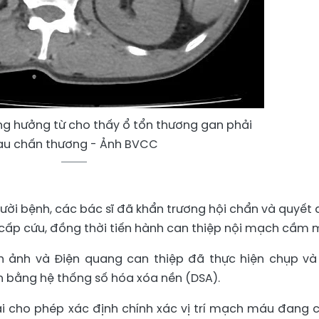
ng hưởng từ cho thấy ổ tổn thương gan phải
au chấn thương - Ảnh BVCC
gười bệnh, các bác sĩ đã khẩn trương hội chẩn và quyết 
cấp cứu, đồng thời tiến hành can thiệp nội mạch cầm 
h ảnh và Điện quang can thiệp đã thực hiện chụp và
bằng hệ thống số hóa xóa nền (DSA).
đại cho phép xác định chính xác vị trí mạch máu đang 