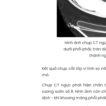
Hình ảnh chụp CT ngự
dưới phổi phải; tràn d
thành ng
Kết quả chụp cắt lớp vi tính sọ 
má.
Chụp CT ngực phát hiện chấn t
xương sườn số 8. Hình ảnh còn ch
dịch - khí khoang màng phổi phải;