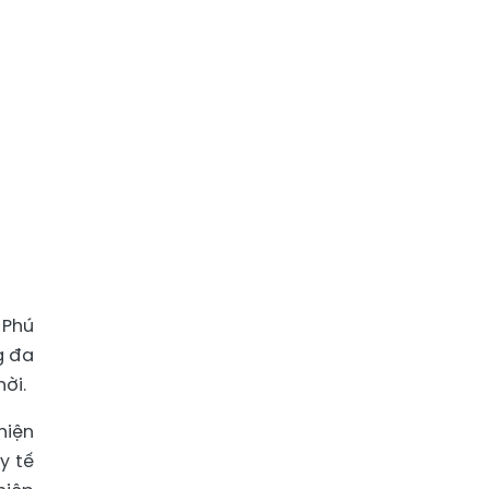
 Phú
g đa
ời.
hiện
y tế