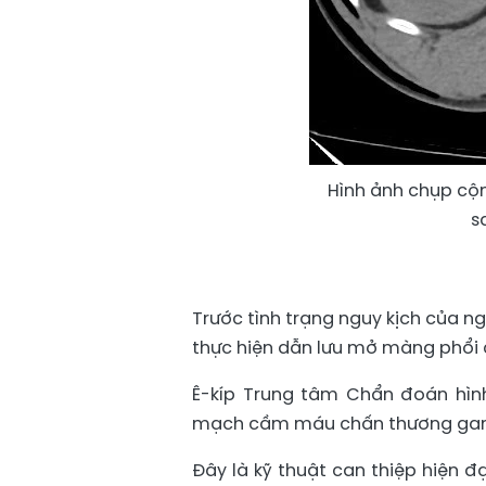
Hình ảnh chụp cộ
s
​Trước tình trạng nguy kịch của n
thực hiện dẫn lưu mở màng phổi 
Ê-kíp Trung tâm Chẩn đoán hìn
mạch cầm máu chấn thương gan 
Đây là kỹ thuật can thiệp hiện 