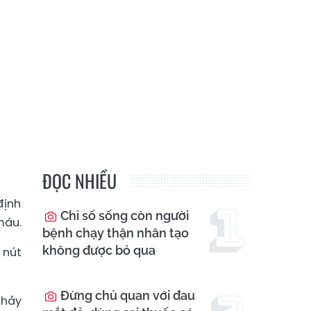
ĐỌC NHIỀU
định
Chỉ số sống còn người
máu.
bệnh chạy thận nhân tạo
không được bỏ qua
 nút
Đừng chủ quan với đau
chảy