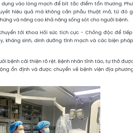
n dụng vào lòng mạch để bít tắc điểm tổn thương. Ph
huyết hiệu quả mà không cần phẫu thuật mở, từ đó 
hứng và nâng cao khả năng sống sót cho người bệnh.
huyển tới Khoa Hồi sức tích cực - Chống độc để tiếp
y, kháng sinh, dinh dưỡng tĩnh mạch và các biện pháp
ười bệnh cải thiện rõ rệt. Bệnh nhân tỉnh táo, tự thở đượ
ộng ổn định và được chuyển về bệnh viện địa phươn