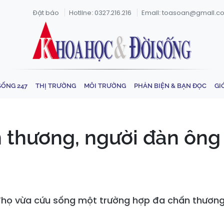
Đặt báo
Hotline: 0327.216.216
Email: toasoan@gmail.c
SỐNG 247
THỊ TRƯỜNG
MÔI TRƯỜNG
PHẢN BIỆN & BẠN ĐỌC
GI
n thương, người đàn ông
Thọ vừa cứu sống một trường hợp đa chấn thương 