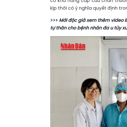
có khả năng cấp cứu chấn thươn
kịp thời có ý nghĩa quyết định tr
>>>
Mời độc giả xem thêm video B
tự thân cho bệnh nhân đa u tủy x