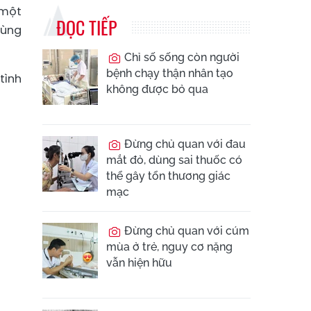
 một
ĐỌC TIẾP
vùng
Chỉ số sống còn người
bệnh chạy thận nhân tạo
tình
không được bỏ qua
Đừng chủ quan với đau
mắt đỏ, dùng sai thuốc có
thể gây tổn thương giác
mạc
Đừng chủ quan với cúm
mùa ở trẻ, nguy cơ nặng
vẫn hiện hữu