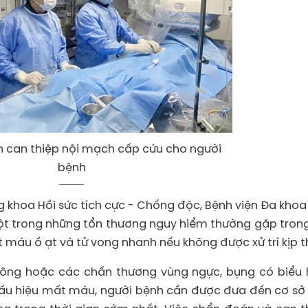
ện can thiệp nội mạch cấp cứu cho người
bệnh
ng khoa Hồi sức tích cực - Chống độc, Bệnh viện Đa khoa
ột trong những tổn thương nguy hiểm thường gặp tron
máu ồ ạt và tử vong nhanh nếu không được xử trí kịp th
 công hoặc các chấn thương vùng ngực, bụng có biểu 
dấu hiệu mất máu, người bệnh cần được đưa đến cơ sở 