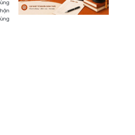
vùng
thận
vùng