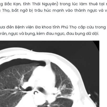
ng Bắc Kạn, tỉnh Thái Nguyên) trong lúc làm thuê tại
Phú Thọ, bất ngờ bị trâu húc mạnh vào thành ngực và 
a đến Bệnh viện Đa khoa tỉnh Phú Thọ cấp cứu trong 
trán, ngực và bụng, kèm đau ngực, đau bụng dữ dội.