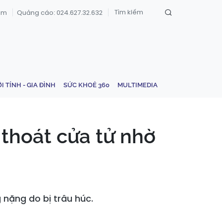
om
Quảng cáo: 024.627.32.632
ỚI TÍNH - GIA ĐÌNH
SỨC KHOẺ 360
MULTIMEDIA
 thoát cửa tử nhờ
nặng do bị trâu húc.