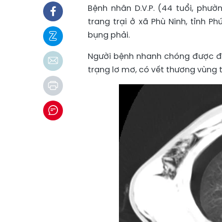
Bệnh nhân D.V.P. (44 tuổi, phườ
trang trại ở xã Phù Ninh, tỉnh 
bụng phải.
Người bệnh nhanh chóng được đư
trạng lơ mơ, có vết thương vùng 