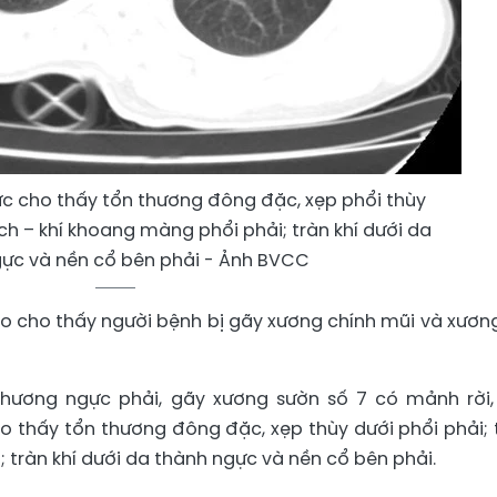
c cho thấy tổn thương đông đặc, xẹp phổi thùy
ịch – khí khoang màng phổi phải; tràn khí dưới da
ực và nền cổ bên phải - Ảnh BVCC
não cho thấy người bệnh bị gãy xương chính mũi và xươn
hương ngực phải, gãy xương sườn số 7 có mảnh rời,
o thấy tổn thương đông đặc, xẹp thùy dưới phổi phải; 
 tràn khí dưới da thành ngực và nền cổ bên phải.