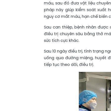
máu, sau đó đưa vật liệu chuyê
pháp này giúp kiểm soát xuất 
nguy cơ mất máu, hạn chế biến c
Sau can thiệp, bệnh nhân được c
điều trị chuyên sâu bằng thở má
sức tích cực khác.
Sau 10 ngày điều trị, tình trạng ng
uống qua đường miệng, huyết đ
tiếp tục theo dõi, điều trị.