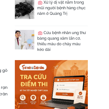
Xử lý dị vật nằm trong
mũi người bệnh hàng chục
năm ở Quảng Trị
Cứu bệnh nhân ung thư
bàng quang xâm lấn cơ,
thiếu máu do chảy máu
kéo dài
g gò
 rạn
tràn