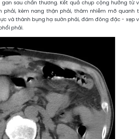
g gan sau chấn thương. Kết quả chụp cộng hưởng từ 
n phải, kèm nang thận phải, thâm nhiễm mỡ quanh 
ực và thành bụng hạ sườn phải, đám đông đặc - xẹp 
phổi phải.