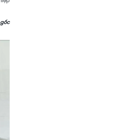
hiệp
 gốc