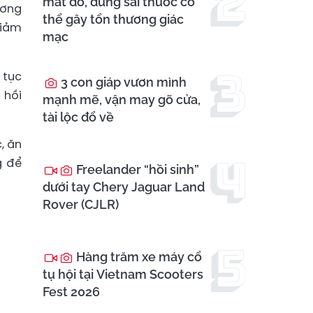
mắt đỏ, dùng sai thuốc có
ương
thể gây tổn thương giác
giảm
mạc
 tục
3 con giáp vươn mình
 hồi
mạnh mẽ, vận may gõ cửa,
tài lộc đổ về
c, ăn
g để
Freelander “hồi sinh”
dưới tay Chery Jaguar Land
Rover (CJLR)
Hàng trăm xe máy cổ
tụ hội tại Vietnam Scooters
Fest 2026