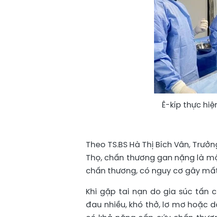
Ê-kíp thực hi
Theo TS.BS Hà Thị Bích Vân, Trưở
Thọ, chấn thương gan nặng là m
chấn thương, có nguy cơ gây mất 
Khi gặp tai nạn do gia súc tấn
đau nhiều, khó thở, lơ mơ hoặc 