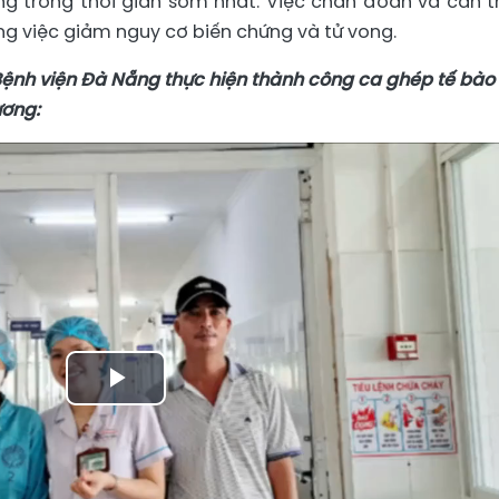
g trong thời gian sớm nhất. Việc chẩn đoán và can t
ong việc giảm nguy cơ biến chứng và tử vong.
ệnh viện Đà Nẵng thực hiện thành công ca ghép tế bào
ương:
Play
Video