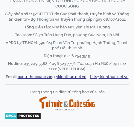
TRANG THÔNG TIN ĐIỆN TỬ TỔNG HỢP CỦA BÁO TRI THỨC VÀ
CUỘC SỐNG
Giấy phép số 113/GP-TTĐT do Cục Phát thanh, truyền hình và Thông
tin điện tử - Bộ Thông tin và Truyền thông cấp ngày 08/07/2021
Tổng Biên tập:
Nhà báo Nguyễn Thị Mai Hương
Tòa soạn:
Số 70 Trần Hưng Đạo, phường Cửa Nam, Hà Nội
VPĐD tại TP.HCM:
590/24 Phan Văn Trị, phường Hạnh Thông, Thành
phố Hồ Chí Minh
Điện thoại:
024 6 254 3519
Hotline:
035 249 5588 / 096 523 7756 (Toà soạn Hà Nội) / 091 122
1222 (VPĐD TPHCM)
Email:
baotrithuccuocsong@kienthuc.net.vn
-
tkts@kienthuc.net.vn
Trang thông tin điện tử tổng hợp của Báo