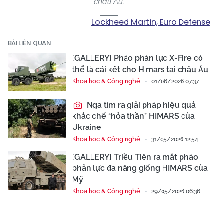
châu Âu.
Lockheed Martin, Euro Defense
BÀI LIÊN QUAN
[GALLERY] Pháo phản lực X-Fire có
thể là cái kết cho Himars tại châu Âu
Khoa học & Công nghệ
01/06/2026 07:37
Nga tìm ra giải pháp hiệu quả
khắc chế “hỏa thần” HIMARS của
Ukraine
Khoa học & Công nghệ
31/05/2026 12:54
[GALLERY] Triều Tiên ra mắt pháo
phản lực đa năng giống HIMARS của
Mỹ
Khoa học & Công nghệ
29/05/2026 06:36