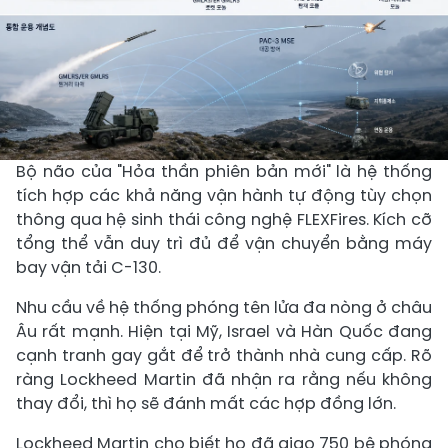
Bộ não của "Hỏa thần phiên bản mới" là hệ thống
tích hợp các khả năng vận hành tự động tùy chọn
thông qua hệ sinh thái công nghệ FLEXFires. Kích cỡ
tổng thể vẫn duy trì đủ để vận chuyển bằng máy
bay vận tải C-130.
Nhu cầu về hệ thống phóng tên lửa đa nòng ở châu
Âu rất mạnh. Hiện tại Mỹ, Israel và Hàn Quốc đang
cạnh tranh gay gắt để trở thành nhà cung cấp. Rõ
ràng Lockheed Martin đã nhận ra rằng nếu không
thay đổi, thì họ sẽ đánh mất các hợp đồng lớn.
Lockheed Martin cho biết họ đã giao 750 bệ phóng