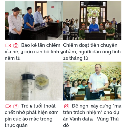
Bảo kê lấn chiếm
Chiếm đoạt tiền chuyển
vỉa hè, 3 cựu cán bộ lĩnh 9
nhầm, người đàn ông lĩnh
năm tù
12 tháng tù
Trẻ 5 tuổi thoát
Đề nghị xây dựng "ma
chết nhờ phát hiện sớm
trận trách nhiệm" cho dự
pin cúc áo mắc trong
án Vành đai 5 - Vùng Thủ
thực quản
đô