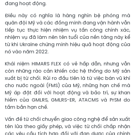
đang hoạt động.
Điều này có nghĩa là hàng nghìn bệ phóng mà
quân đội Mỹ và các đồng minh đang vận hành vẫn
tiếp tục thực hiện nhiệm vụ tấn công chính xác,
nhiệm vụ đã làm nên tên tuổi của nền tảng này kể
từ khi Ukraine chứng minh hiệu quả hoạt động của
nó vào năm 2022.
Khái niệm HIMARS FLEX có vẻ hấp dẫn, nhưng vẫn
còn những rào cản khiến các hệ thống do Mỹ sản
xuất bị từ chối. Rủi ro đầu tiên là từ việc bán vũ khí
cho nước ngoài (FMS) của Mỹ, những hạn chế mà
Mỹ áp đặt đối với hoạt động và bảo trì, sự khan
hiếm của GMLRS, GMLRS-ER, ATACMS và PrSM do
tầm bắn hạn chế.
Vấn đề từ chối chuyển giao công nghệ để sản xuất
tên lửa theo giấy phép, và việc từ chối chấp nhận
các yêu cầu tích hợp đối với đạn dược của chính