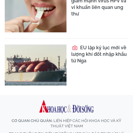
giảm mạnh virus HPV và
vi khuẩn liên quan ung
thư
EU lập kỷ lục mới về
lượng khí đốt nhập khẩu
từ Nga
CƠ QUAN CHỦ QUẢN:
LIÊN HIỆP CÁC HỘI KHOA HỌC VÀ KỸ
THUẬT VIỆT NAM