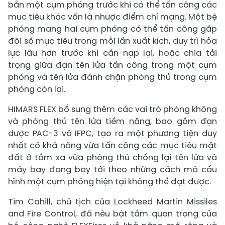
bắn một cụm phóng trước khi có thể tấn công các
mục tiêu khác vốn là nhược điểm chí mạng. Một bệ
phóng mang hai cụm phóng có thể tấn công gấp
đôi số mục tiêu trong mỗi lần xuất kích, duy trì hỏa
lực lâu hơn trước khi cần nạp lại, hoặc chia tải
trọng giữa đạn tên lửa tấn công trong một cụm
phóng và tên lửa đánh chặn phòng thủ trong cụm
phóng còn lại.
HIMARS FLEX bổ sung thêm các vai trò phòng không
và phòng thủ tên lửa tiềm năng, bao gồm đạn
dược PAC-3 và IFPC, tạo ra một phương tiện duy
nhất có khả năng vừa tấn công các mục tiêu mặt
đất ở tầm xa vừa phòng thủ chống lại tên lửa và
máy bay đang bay tới theo những cách mà cấu
hình một cụm phóng hiện tại không thể đạt được.
Tim Cahill, chủ tịch của Lockheed Martin Missiles
and Fire Control, đã nêu bật tầm quan trọng của