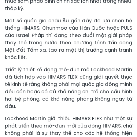
mua sắm pháo binh chính xác lớn nhất trong nhiều
thập kỷ.
Một số quốc gia châu Âu gần đây đã lựa chọn hệ
thống HIMARS, Chunmoo của Hàn Quốc hoặc PULS
của Israel. Pháp thì đang theo đuổi một giải pháp
thay thế trong nước theo chương trình Tấn công
Mặt đất Tầm xa, tạo ra một thị trường cạnh tranh
khốc liệt.
Triết lý thiết kế dạng mô-đun mà Lockheed Martin
đã tích hợp vào HIMARS FLEX cũng giải quyết thực
tế kinh tế rằng không phải mọi quốc gia đồng minh
đều cần hoặc có đủ khả năng chi trả cho cấu hình
hai bệ phóng, có khả năng phòng không ngay từ
đầu.
Lockheed Martin giới thiệu HIMARS FLEX như một sự
phát triển theo mô-đun mới của dòng HIMARS, chứ
không phải là sự thay thế cho các hệ thống hiện