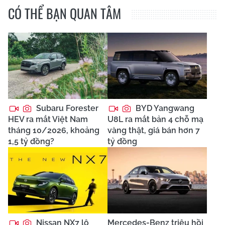
CÓ THỂ BẠN QUAN TÂM
Subaru Forester
BYD Yangwang
HEV ra mắt Việt Nam
U8L ra mắt bản 4 chỗ mạ
tháng 10/2026, khoảng
vàng thật, giá bán hơn 7
1,5 tỷ đồng?
tỷ đồng
Nissan NX7 lộ
Mercedes-Benz triệu hồi