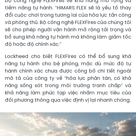
bộ công nghệ FLEXFires về khả năng mở rộng và
tiềm năng tự hành. “HIMARS FLEX sẽ là yếu tố thay
đổi cuộc chơi trong tương lai của hỏa lực tấn công
và phòng thủ. Bộ công nghệ FLEXFires của chúng tôi
sẽ cho phép người vận hành mở rộng tải trọng và
bổ sung khả năng tự hành mà không làm giảm tốc
độ hoặc độ chính xác.”
Lockheed cho biết FLEXFires có thể bổ sung khả
năng tự hành cho bệ phóng, mặc dù mức độ tự
hành chính xác chưa được công bố chi tiết ngoài
mô tả của công ty về “hỏa lực phân tán, có khả
năng sống sót trong môi trường tranh chấp” và
khả năng làm phức tạp việc nhắm mục tiêu của
đối phương thông qua việc định vị lại nhanh chóng.