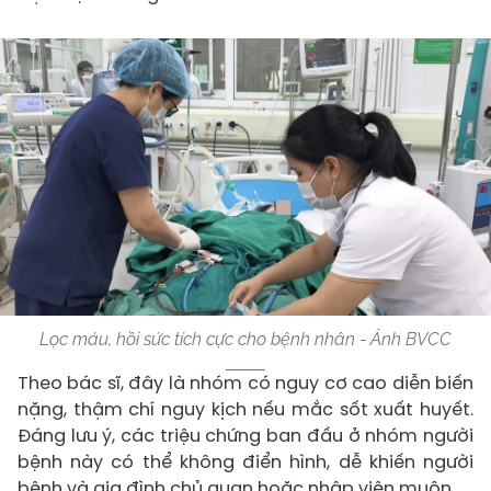
Lọc máu, hồi sức tích cực cho bệnh nhân - Ảnh BVCC
Theo bác sĩ, đây là nhóm có nguy cơ cao diễn biến
nặng, thậm chí nguy kịch nếu mắc sốt xuất huyết.
Đáng lưu ý, các triệu chứng ban đầu ở nhóm người
bệnh này có thể không điển hình, dễ khiến người
bệnh và gia đình chủ quan hoặc nhập viện muộn.