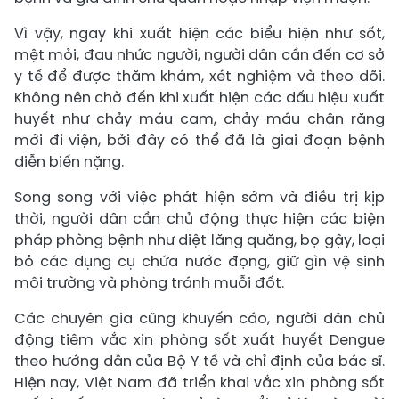
Vì vậy, ngay khi xuất hiện các biểu hiện như sốt,
mệt mỏi, đau nhức người, người dân cần đến cơ sở
y tế để được thăm khám, xét nghiệm và theo dõi.
Không nên chờ đến khi xuất hiện các dấu hiệu xuất
huyết như chảy máu cam, chảy máu chân răng
mới đi viện, bởi đây có thể đã là giai đoạn bệnh
diễn biến nặng.
Song song với việc phát hiện sớm và điều trị kịp
thời, người dân cần chủ động thực hiện các biện
pháp phòng bệnh như diệt lăng quăng, bọ gậy, loại
bỏ các dụng cụ chứa nước đọng, giữ gìn vệ sinh
môi trường và phòng tránh muỗi đốt.
Các chuyên gia cũng khuyến cáo, người dân chủ
động tiêm vắc xin phòng sốt xuất huyết Dengue
theo hướng dẫn của Bộ Y tế và chỉ định của bác sĩ.
Hiện nay, Việt Nam đã triển khai vắc xin phòng sốt