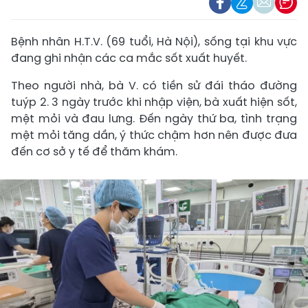
Bệnh nhân H.T.V. (69 tuổi, Hà Nội), sống tại khu vực
đang ghi nhận các ca mắc sốt xuất huyết.
Theo người nhà, bà V. có tiền sử đái tháo đường
tuýp 2. 3 ngày trước khi nhập viện, bà xuất hiện sốt,
mệt mỏi và đau lưng. Đến ngày thứ ba, tình trạng
mệt mỏi tăng dần, ý thức chậm hơn nên được đưa
đến cơ sở y tế để thăm khám.