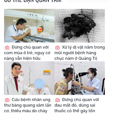
Đừng chủ quan với
Xử lý dị vật nằm trong
cúm mùa ở trẻ, nguy cơ
mũi người bệnh hàng
nặng vẫn hiện hữu
chục năm ở Quảng Trị
Cứu bệnh nhân ung
Đừng chủ quan với
thư bàng quang xâm lấn
đau mắt đỏ, dùng sai
cơ, thiếu máu do chảy
thuốc có thể gây tổn