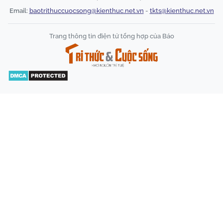
Email:
baotrithuccuocsong@kienthuc.net.vn
-
tkts@kienthuc.net.vn
Trang thông tin điện tử tổng hợp của Báo