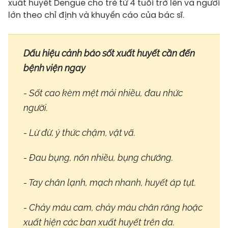
xuất huyết Dengue cho trẻ từ 4 tuổi trở lên và người
lớn theo chỉ định và khuyến cáo của bác sĩ.
Dấu hiệu cảnh báo sốt xuất huyết cần đến
bệnh viện ngay
- Sốt cao kèm mệt mỏi nhiều, đau nhức
người.
- Lừ đừ, ý thức chậm, vật vã.
- Đau bụng, nôn nhiều, bụng chướng.
- Tay chân lạnh, mạch nhanh, huyết áp tụt.
- Chảy máu cam, chảy máu chân răng hoặc
xuất hiện các ban xuất huyết trên da.