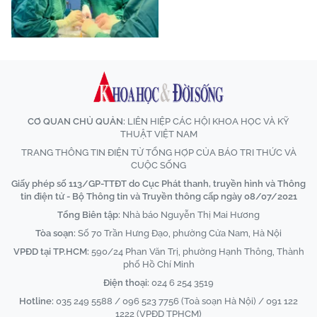
CƠ QUAN CHỦ QUẢN:
LIÊN HIỆP CÁC HỘI KHOA HỌC VÀ KỸ
THUẬT VIỆT NAM
TRANG THÔNG TIN ĐIỆN TỬ TỔNG HỢP CỦA BÁO TRI THỨC VÀ
CUỘC SỐNG
Giấy phép số 113/GP-TTĐT do Cục Phát thanh, truyền hình và Thông
tin điện tử - Bộ Thông tin và Truyền thông cấp ngày 08/07/2021
Tổng Biên tập:
Nhà báo Nguyễn Thị Mai Hương
Tòa soạn:
Số 70 Trần Hưng Đạo, phường Cửa Nam, Hà Nội
VPĐD tại TP.HCM:
590/24 Phan Văn Trị, phường Hạnh Thông, Thành
phố Hồ Chí Minh
Điện thoại:
024 6 254 3519
Hotline:
035 249 5588 / 096 523 7756 (Toà soạn Hà Nội) / 091 122
1222 (VPĐD TPHCM)