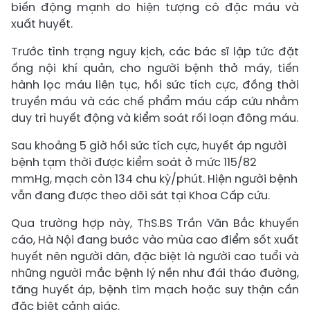
biến động mạnh do hiện tượng cô đặc máu và
xuất huyết.
Trước tình trạng nguy kịch, các bác sĩ lập tức đặt
ống nội khí quản, cho người bệnh thở máy, tiến
hành lọc máu liên tục, hồi sức tích cực, đồng thời
truyền máu và các chế phẩm máu cấp cứu nhằm
duy trì huyết động và kiểm soát rối loạn đông máu.
Sau khoảng 5 giờ hồi sức tích cực, huyết áp người
bệnh tạm thời được kiểm soát ở mức 115/82
mmHg, mạch còn 134 chu kỳ/phút. Hiện người bệnh
vẫn đang được theo dõi sát tại Khoa Cấp cứu.
Qua trường hợp này, ThS.BS Trần Văn Bắc khuyến
cáo, Hà Nội đang bước vào mùa cao điểm sốt xuất
huyết nên người dân, đặc biệt là người cao tuổi và
những người mắc bệnh lý nền như đái tháo đường,
tăng huyết áp, bệnh tim mạch hoặc suy thận cần
đặc biệt cảnh giác.