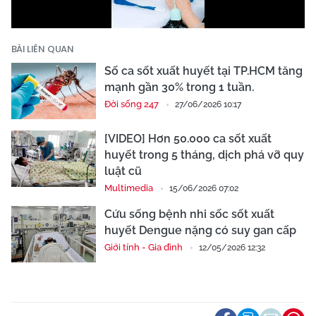
BÀI LIÊN QUAN
Số ca sốt xuất huyết tại TP.HCM tăng
mạnh gần 30% trong 1 tuần.
Đời sống 247
27/06/2026 10:17
[VIDEO] Hơn 50.000 ca sốt xuất
huyết trong 5 tháng, dịch phá vỡ quy
luật cũ
Multimedia
15/06/2026 07:02
Cứu sống bệnh nhi sốc sốt xuất
huyết Dengue nặng có suy gan cấp
Giới tính - Gia đình
12/05/2026 12:32