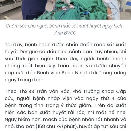
Chăm sóc cho người bệnh mắc sốt xuất huyết nguy kịch -
Ảnh BVCC
Tại đây, bệnh nhân được chẩn đoán mắc sốt xuất
huyết Dengue có dấu hiệu cảnh báo. Tuy nhiên, chỉ
sau thời gian ngắn theo dõi, người bệnh nhanh
chóng xuất hiện suy tuần hoàn và được chuyển
cấp cứu đến Bệnh viện Bệnh Nhiệt đới Trung ương
ngay trong đêm.
Theo ThS.BS Trần Văn Bắc, Phó trưởng Khoa Cấp
cứu, người bệnh nhập viện vào ngày thứ 4 của
bệnh trong tình trạng ý thức giảm. Trên da xuất
hiện các ban xuất huyết rải rác, mi mắt nề nhẹ.
Nguy hiểm hơn, mạch của bệnh nhân rất nhanh và
nhỏ, khó bắt (158 chu kỳ/phút), huyết áp tụt sâu chỉ