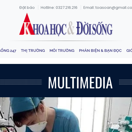
Đặt báo
Hotline: 0327.216.216
Email: toasoan@gmail.c
SỐNG 247
THỊ TRƯỜNG
MÔI TRƯỜNG
PHẢN BIỆN & BẠN ĐỌC
GI
MULTIMEDIA