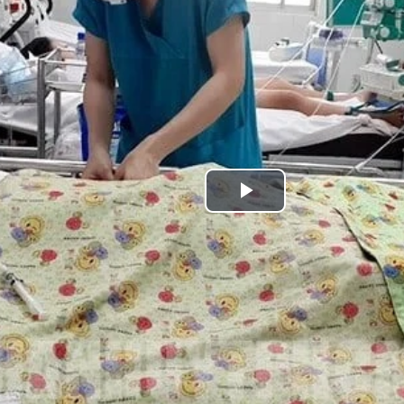
Play
Video