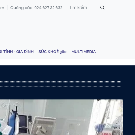
om
Quảng cáo: 024.627.32.632
ỚI TÍNH - GIA ĐÌNH
SỨC KHOẺ 360
MULTIMEDIA