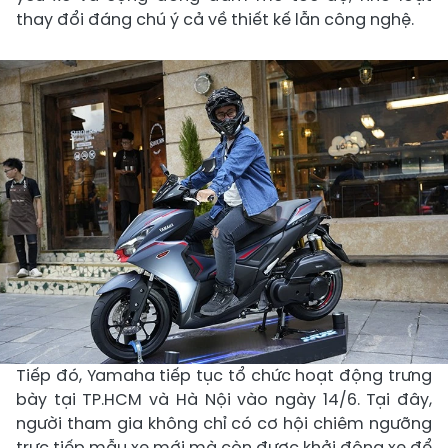
thay đổi đáng chú ý cả về thiết kế lẫn công nghệ.
Tiếp đó, Yamaha tiếp tục tổ chức hoạt động trưng
bày tại TP.HCM và Hà Nội vào ngày 14/6. Tại đây,
người tham gia không chỉ có cơ hội chiêm ngưỡng
trực tiếp mẫu xe mới mà còn được khởi động xe để