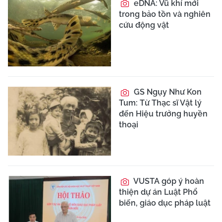
eDNA: Vũ khí mới
trong bảo tồn và nghiên
cứu động vật
GS Ngụy Như Kon
Tum: Từ Thạc sĩ Vật lý
đến Hiệu trưởng huyền
thoại
VUSTA góp ý hoàn
thiện dự án Luật Phổ
biến, giáo dục pháp luật