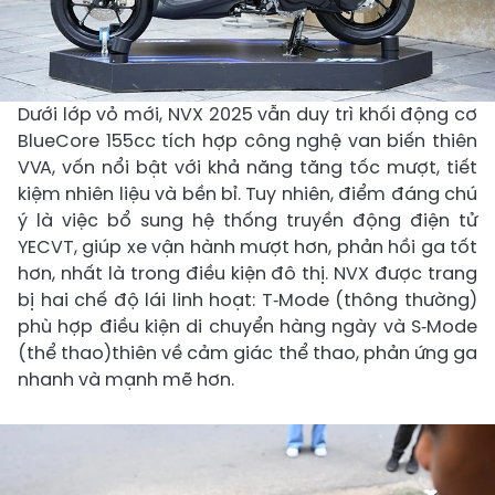
Dưới lớp vỏ mới, NVX 2025 vẫn duy trì khối động cơ
BlueCore 155cc tích hợp công nghệ van biến thiên
VVA, vốn nổi bật với khả năng tăng tốc mượt, tiết
kiệm nhiên liệu và bền bỉ. Tuy nhiên, điểm đáng chú
ý là việc bổ sung hệ thống truyền động điện tử
YECVT, giúp xe vận hành mượt hơn, phản hồi ga tốt
hơn, nhất là trong điều kiện đô thị. NVX được trang
bị hai chế độ lái linh hoạt: T‑Mode (thông thường)
phù hợp điều kiện di chuyển hàng ngày và S‑Mode
(thể thao)thiên về cảm giác thể thao, phản ứng ga
nhanh và mạnh mẽ hơn.