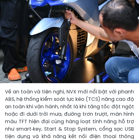
Về an toàn và tiện nghi, NVX mới nổi bật với phanh
ABS, hệ thống kiểm soát lực kéo (TCS) nâng cao độ
an toàn khi vận hành, nhất là khi tăng tốc đột ngột
hoặc đi dưới trời mưa, đường trơn trượt, màn hình
màu TFT hiện đại cùng hàng loạt tính năng hỗ trợ
như smart‑key, Start & Stop System, cổng sạc USB
tiện dụng và khả năng kết nối điện thoại thông