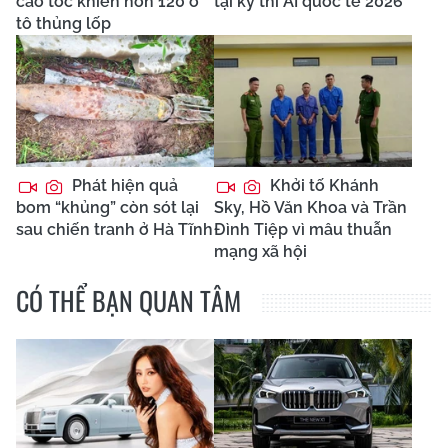
cao tốc khiến hơn 120 ô
tại kỳ thi AI quốc tế 2026
tô thủng lốp
Phát hiện quả
Khởi tố Khánh
bom “khủng” còn sót lại
Sky, Hồ Văn Khoa và Trần
sau chiến tranh ở Hà Tĩnh
Đình Tiệp vì mâu thuẫn
mạng xã hội
CÓ THỂ BẠN QUAN TÂM