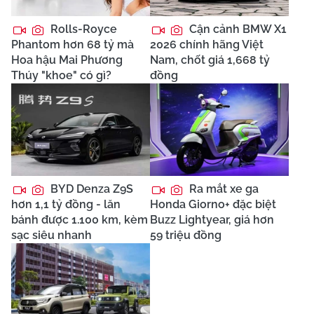
Rolls-Royce
Cận cảnh BMW X1
Phantom hơn 68 tỷ mà
2026 chính hãng Việt
Hoa hậu Mai Phương
Nam, chốt giá 1,668 tỷ
Thúy "khoe" có gì?
đồng
BYD Denza Z9S
Ra mắt xe ga
hơn 1,1 tỷ đồng - lăn
Honda Giorno+ đặc biệt
bánh được 1.100 km, kèm
Buzz Lightyear, giá hơn
sạc siêu nhanh
59 triệu đồng