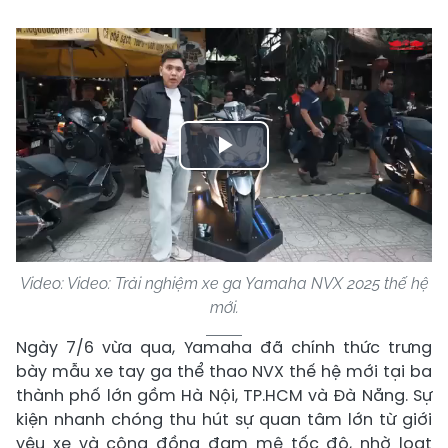
Play
Video
Video: Video: Trải nghiệm xe ga Yamaha NVX 2025 thế hệ
mới.
Ngày 7/6 vừa qua, Yamaha đã chính thức trưng
bày mẫu xe tay ga thể thao NVX thế hệ mới tại ba
thành phố lớn gồm Hà Nội, TP.HCM và Đà Nẵng. Sự
kiện nhanh chóng thu hút sự quan tâm lớn từ giới
yêu xe và cộng đồng đam mê tốc độ, nhờ loạt