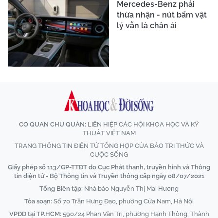
Mercedes-Benz phải
thừa nhận - nút bấm vật
lý vẫn là chân ái
CƠ QUAN CHỦ QUẢN:
LIÊN HIỆP CÁC HỘI KHOA HỌC VÀ KỸ
THUẬT VIỆT NAM
TRANG THÔNG TIN ĐIỆN TỬ TỔNG HỢP CỦA BÁO TRI THỨC VÀ
CUỘC SỐNG
Giấy phép số 113/GP-TTĐT do Cục Phát thanh, truyền hình và Thông
tin điện tử - Bộ Thông tin và Truyền thông cấp ngày 08/07/2021
Tổng Biên tập:
Nhà báo Nguyễn Thị Mai Hương
Tòa soạn:
Số 70 Trần Hưng Đạo, phường Cửa Nam, Hà Nội
VPĐD tại TP.HCM:
590/24 Phan Văn Trị, phường Hạnh Thông, Thành