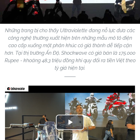
Những trang bị cho thấy Ultraviolette đang nỗ lực đưa các
công nghệ thường xuất hiện trên những mẫu mô tô điện
cao cấp xuống một phân khúc có giá thành dễ tiếp cận
hơn. Tại thị trường Ấn Độ, Shockwave có giá bán là 175.000
Rupee - khoảng 48,3 triệu đồng khi quy đổi ra tiền Việt theo
tỷ giá hiện tại.
Play