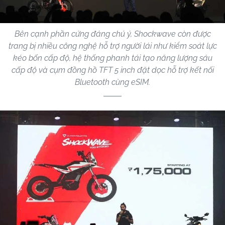
Bên cạnh phần cứng đáng chú ý, Shockwave còn được
trang bị nhiều công nghệ hỗ trợ người lái như kiểm soát lực
kéo bốn cấp độ, hệ thống phanh tái tạo năng lượng sáu
cấp độ và cụm đồng hồ TFT 5 inch đặt dọc hỗ trợ kết nối
Bluetooth cùng eSIM.