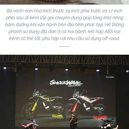
Bộ vành nan hoa kích thước 19 inch phía trước và 17 inch
phía sau đi kèm lốp gai chuyên dụng giúp tăng khả năng
bám đường khi vận hành trên địa hình phức tạp. Hệ thống
phanh sử dụng đĩa đơn ở cả hai bánh, kết hợp ABS hai
kênh có thể tắt, phù hợp với nhu cầu sử dụng off-road.