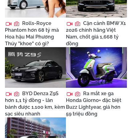
Rolls-Royce
Cận cảnh BMW X1
Phantom hơn 68 tỷ mà
2026 chính hãng Việt
Hoa hậu Mai Phương
Nam, chốt giá 1,668 tỷ
Thúy "khoe" có gì?
đồng
BYD Denza Z9S
Ra mắt xe ga
hơn 1,1 tỷ đồng - lăn
Honda Giorno+ đặc biệt
bánh được 1.100 km, kèm
Buzz Lightyear, giá hơn
sạc siêu nhanh
59 triệu đồng