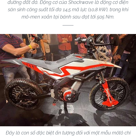
đường đất đá. Động cơ của Shockwave là động cơ điện
sản sinh công suất tối đa 14,5 mã lực (10,8 kW), trong khi
mô-men xoắn tại bánh sau đạt tới 505 Nm.
Đây là con số đặc biệt ấn tượng đối với một mẫu môtô chỉ