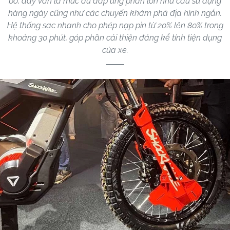
bố, đây vẫn là mức đủ đáp ứng phần lớn nhu cầu sử dụng
hàng ngày cũng như các chuyến khám phá địa hình ngắn.
Hệ thống sạc nhanh cho phép nạp pin từ 20% lên 80% trong
khoảng 30 phút, góp phần cải thiện đáng kể tính tiện dụng
của xe.