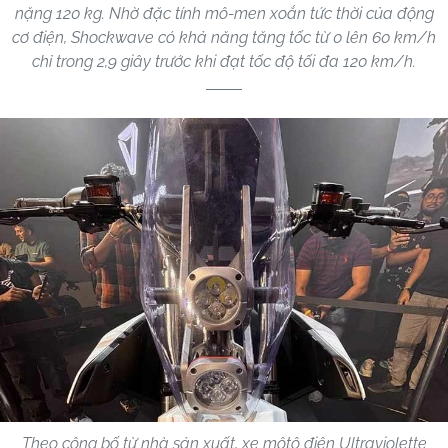
nặng 120 kg. Nhờ đặc tính mô-men xoắn tức thời của động
cơ điện, Shockwave có khả năng tăng tốc từ 0 lên 60 km/h
chỉ trong 2,9 giây trước khi đạt tốc độ tối đa 120 km/h.
Theo công bố từ nhà sản xuất, xe môtô điện Ultraviolette