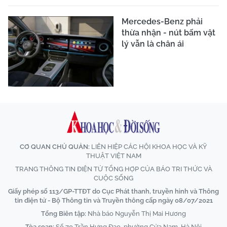
Mercedes-Benz phải
thừa nhận - nút bấm vật
lý vẫn là chân ái
CƠ QUAN CHỦ QUẢN:
LIÊN HIỆP CÁC HỘI KHOA HỌC VÀ KỸ
THUẬT VIỆT NAM
TRANG THÔNG TIN ĐIỆN TỬ TỔNG HỢP CỦA BÁO TRI THỨC VÀ
CUỘC SỐNG
Giấy phép số 113/GP-TTĐT do Cục Phát thanh, truyền hình và Thông
tin điện tử - Bộ Thông tin và Truyền thông cấp ngày 08/07/2021
Tổng Biên tập:
Nhà báo Nguyễn Thị Mai Hương
Tòa soạn:
Số 70 Trần Hưng Đạo, phường Cửa Nam, Hà Nội