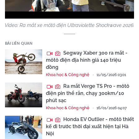
Video
Video: Ra mắt xe môtô điện Ultraviolette Shockwave 2026.
BÀI LIÊN QUAN
Segway Xaber 300 ra mắt -
môtô điện địa hình giá 140 triệu
đồng
Khoa học & Công nghệ
11/05/2026 03:01
Ra mắt Verge TS Pro - môtô
điện pin thể rắn, chạy 300km/10
phút sạc
Khoa học & Công nghệ
16/01/2026 04:07
Honda EV Outlier - môtô thiết
kế đi trước thời đại xuất hiện tại Hà
Nội