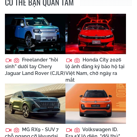
HOT TREND
Khởi tố nhóm đối tượng
Bão Dolphin đổ bộ
“mở tiệc” ma túy tại
gây thiệt hại tại Trung
khách sạn
Quốc