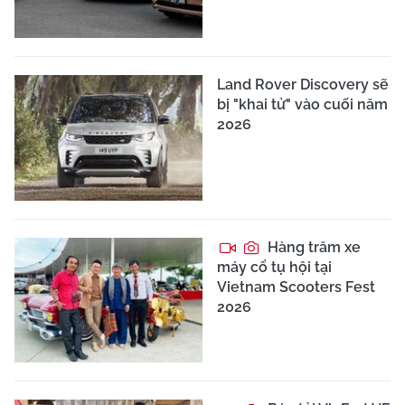
Winamp chuẩn bị trở
lại thị trường âm nhạc
cùng Deezer vào 2027
Vừa sạc vừa dùng
điện thoại, sai lầm nhiều
người hiểu nhầm
Mục sở thị siêu
xe Bugatti Mistral odo