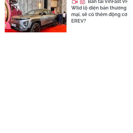
hơn 500 km, rao bán hơn
249 tỷ đồng
Lý do nào khiến Mazda
CX-70 và CX-90 phải
"chật vật" tìm khách?
Land Rover Discovery sẽ
bị "khai tử" vào cuối năm
2026