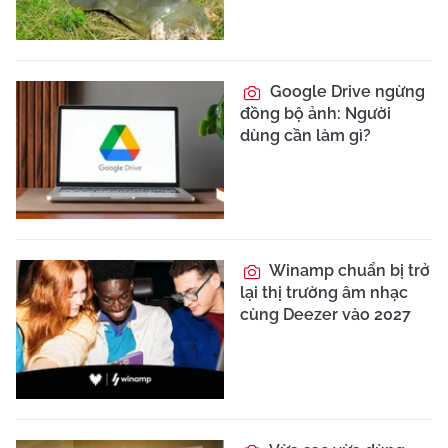
Jaguar Land Rover (CJLR)
Việt Nam, chờ ngày ra
mắt
MG RX9 - SUV 7
Volkswagen ID.
chỗ ngang cỡ Hyundai
Era 5X lộ diện, "đối thủ"
Palisade sắp về Việt Nam
Toyota RAV4 và Honda
CR-V
Peugeot tạm dừng kế