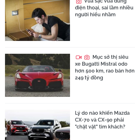
hoạch điện hoá toàn
phần, ưu tiên công nghệ
hybrid
TIN MỚI
PGS.TS Hà Đình Đức:
Từ duyên gặp 'Cụ Rùa'
đến tình yêu Hà Nội
Google Drive ngừng
đồng bộ ảnh: Người
dùng cần làm gì?