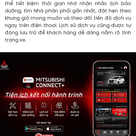
thể tiết kiệm thời gian nhờ nhận nhắc lịch bảo
dưỡng, tìm Nhà phân phối gần nhất, đặt hẹn theo
khung giờ mong muốn và theo dõi tiến độ dịch vụ
ngay trên điện thoại. Lịch sử dịch vụ cũng được tự
động lưu trữ để khách hàng dễ dàng nắm rõ tình
trạng xe.