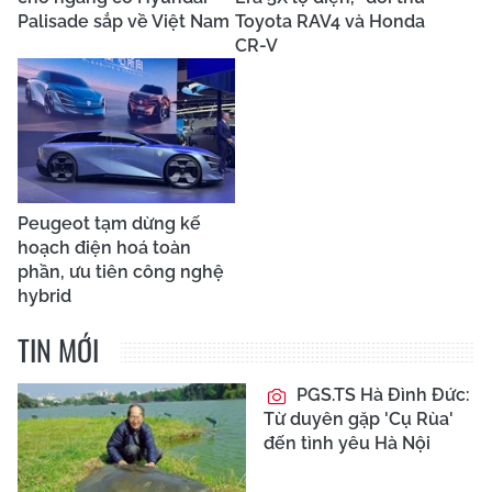
Hành trình “500 ngày
Truyền thông
đêm” đón các anh trở về
Australia nhấn mạnh ý
ở Hà Tĩnh
nghĩa chuyến thăm của
Tổng Bí thư, Chủ tịch
nước Tô Lâm
CÓ THỂ BẠN QUAN TÂM
Freelander “hồi
Honda City 2026
sinh” dưới tay Chery
lộ ảnh đăng ký bảo hộ tại