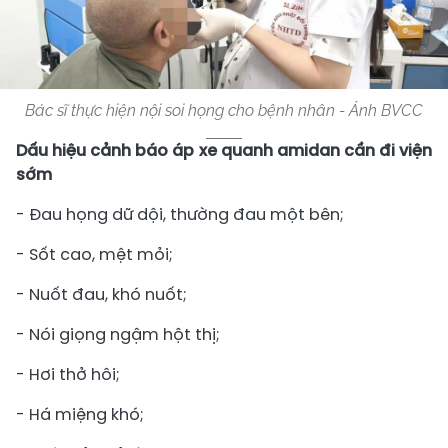
Bác sĩ thực hiện nội soi họng cho bệnh nhân - Ảnh BVCC
Dấu hiệu cảnh báo áp xe quanh amidan cần đi viện
sớm
- Đau họng dữ dội, thường đau một bên;
- Sốt cao, mệt mỏi;
- Nuốt đau, khó nuốt;
- Nói giọng ngậm hột thị;
- Hơi thở hôi;
- Há miệng khó;