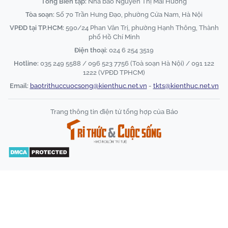
Tổng Biên tập:
Nhà báo Nguyễn Thị Mai Hương
Tòa soạn:
Số 70 Trần Hưng Đạo, phường Cửa Nam, Hà Nội
VPĐD tại TP.HCM:
590/24 Phan Văn Trị, phường Hạnh Thông, Thành
phố Hồ Chí Minh
Điện thoại:
024 6 254 3519
Hotline:
035 249 5588 / 096 523 7756 (Toà soạn Hà Nội) / 091 122
1222 (VPĐD TPHCM)
Email:
baotrithuccuocsong@kienthuc.net.vn
-
tkts@kienthuc.net.vn
Trang thông tin điện tử tổng hợp của Báo