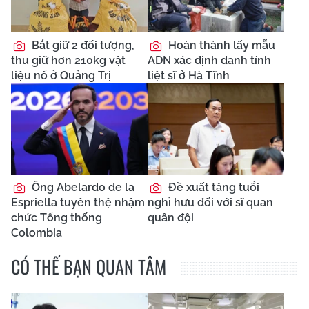
Bắt giữ 2 đối tượng,
Hoàn thành lấy mẫu
thu giữ hơn 210kg vật
ADN xác định danh tính
liệu nổ ở Quảng Trị
liệt sĩ ở Hà Tĩnh
Ông Abelardo de la
Đề xuất tăng tuổi
Espriella tuyên thệ nhậm
nghỉ hưu đối với sĩ quan
chức Tổng thống
quân đội
Colombia
CÓ THỂ BẠN QUAN TÂM