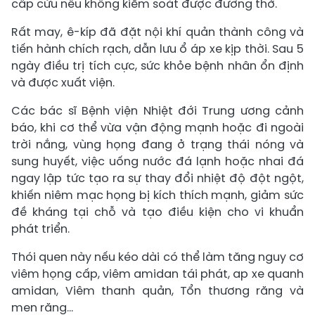
cấp cứu nếu không kiểm soát được đường thở.
Rất may, ê-kíp đã đặt nội khí quản thành công và
tiến hành chích rạch, dẫn lưu ổ áp xe kịp thời. Sau 5
ngày điều trị tích cực, sức khỏe bệnh nhân ổn định
và được xuất viện.
Các bác sĩ Bệnh viện Nhiệt đới Trung ương cảnh
báo, khi cơ thể vừa vận động mạnh hoặc đi ngoài
trời nắng, vùng họng đang ở trạng thái nóng và
sung huyết, việc uống nước đá lạnh hoặc nhai đá
ngay lập tức tạo ra sự thay đổi nhiệt độ đột ngột,
khiến niêm mạc họng bị kích thích mạnh, giảm sức
đề kháng tại chỗ và tạo điều kiện cho vi khuẩn
phát triển.
Thói quen này nếu kéo dài có thể làm tăng nguy cơ
viêm họng cấp, viêm amidan tái phát, ap xe quanh
amidan, Viêm thanh quản, Tổn thương răng và
men răng...