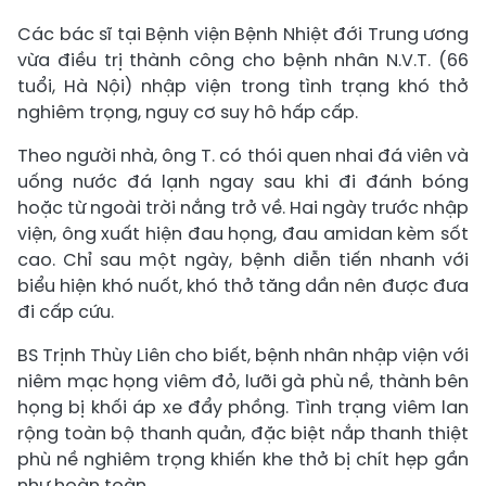
Các bác sĩ tại Bệnh viện Bệnh Nhiệt đới Trung ương
vừa điều trị thành công cho bệnh nhân N.V.T. (66
tuổi, Hà Nội) nhập viện trong tình trạng khó thở
nghiêm trọng, nguy cơ suy hô hấp cấp.
Theo người nhà, ông T. có thói quen nhai đá viên và
uống nước đá lạnh ngay sau khi đi đánh bóng
hoặc từ ngoài trời nắng trở về. Hai ngày trước nhập
viện, ông xuất hiện đau họng, đau amidan kèm sốt
cao. Chỉ sau một ngày, bệnh diễn tiến nhanh với
biểu hiện khó nuốt, khó thở tăng dần nên được đưa
đi cấp cứu.
BS Trịnh Thùy Liên cho biết, bệnh nhân nhập viện với
niêm mạc họng viêm đỏ, lưỡi gà phù nề, thành bên
họng bị khối áp xe đẩy phồng. Tình trạng viêm lan
rộng toàn bộ thanh quản, đặc biệt nắp thanh thiệt
phù nề nghiêm trọng khiến khe thở bị chít hẹp gần
như hoàn toàn.