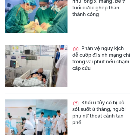
như 'ống xi măng', bé 7
tuổi được ghép thận
thành công
Phản vệ nguy kịch
dễ cướp đi sinh mạng chỉ
trong vài phút nếu chậm
cấp cứu
Khối u tủy cổ bị bỏ
sót suốt 8 tháng, người
phụ nữ thoát cảnh tàn
phế