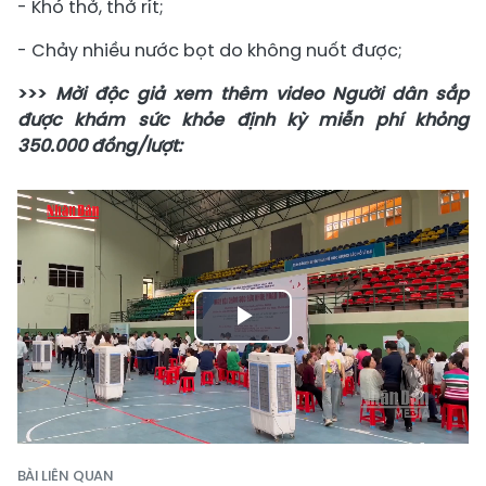
- Khó thở, thở rít;
- Chảy nhiều nước bọt do không nuốt được;
>>>
Mời độc giả xem thêm video Người dân sắp
được khám sức khỏe định kỳ miễn phí khỏng
350.000 đồng/lượt:
Play
Video
BÀI LIÊN QUAN