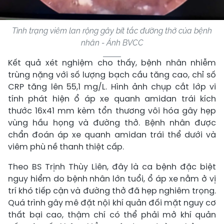
Tình trạng viêm lan rộng gây bít tắc đường thở của bệnh
nhân - Ảnh BVCC
Kết quả xét nghiệm cho thấy, bệnh nhân nhiễm
trùng nặng với số lượng bạch cầu tăng cao, chỉ số
CRP tăng lên 55,1 mg/L. Hình ảnh chụp cắt lớp vi
tính phát hiện ổ áp xe quanh amidan trái kích
thước 16x41 mm kèm tổn thương vôi hóa gây hẹp
vùng hầu họng và đường thở. Bệnh nhân được
chẩn đoán áp xe quanh amidan trái thể dưới và
viêm phù nề thanh thiệt cấp.
Theo BS Trịnh Thùy Liên, đây là ca bệnh đặc biệt
nguy hiểm do bệnh nhân lớn tuổi, ổ áp xe nằm ở vị
trí khó tiếp cận và đường thở đã hẹp nghiêm trọng.
Quá trình gây mê đặt nội khí quản đối mặt nguy cơ
thất bại cao, thậm chí có thể phải mở khí quản