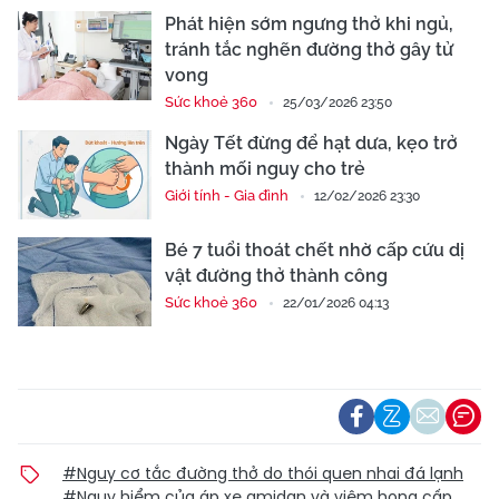
Phát hiện sớm ngưng thở khi ngủ,
tránh tắc nghẽn đường thở gây tử
vong
Sức khoẻ 360
25/03/2026 23:50
Ngày Tết đừng để hạt dưa, kẹo trở
thành mối nguy cho trẻ
Giới tính - Gia đình
12/02/2026 23:30
Bé 7 tuổi thoát chết nhờ cấp cứu dị
vật đường thở thành công
Sức khoẻ 360
22/01/2026 04:13
#Nguy cơ tắc đường thở do thói quen nhai đá lạnh
#Nguy hiểm của áp xe amidan và viêm họng cấp