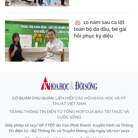
10 năm sau ca lột
toàn bộ da đầu, bé gái
hồi phục kỳ diệu
CƠ QUAN CHỦ QUẢN:
LIÊN HIỆP CÁC HỘI KHOA HỌC VÀ KỸ
THUẬT VIỆT NAM
TRANG THÔNG TIN ĐIỆN TỬ TỔNG HỢP CỦA BÁO TRI THỨC VÀ
CUỘC SỐNG
Giấy phép số 113/GP-TTĐT do Cục Phát thanh, truyền hình và Thông
tin điện tử - Bộ Thông tin và Truyền thông cấp ngày 08/07/2021