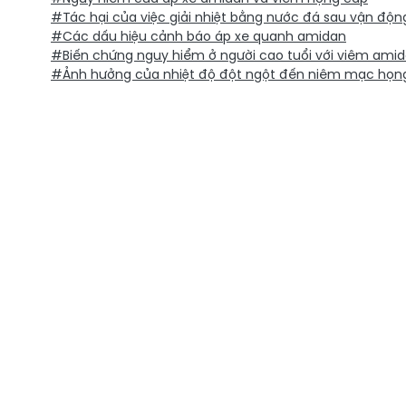
#Tác hại của việc giải nhiệt bằng nước đá sau vận độn
#Các dấu hiệu cảnh báo áp xe quanh amidan
#Biến chứng nguy hiểm ở người cao tuổi với viêm ami
#Ảnh hưởng của nhiệt độ đột ngột đến niêm mạc họn