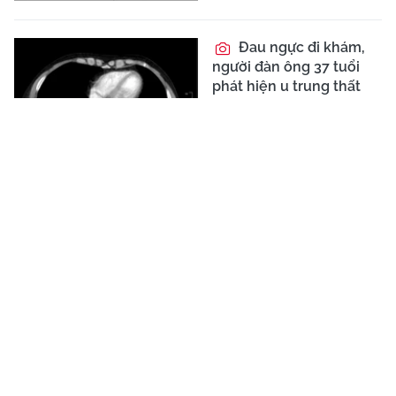
Đau ngực đi khám,
người đàn ông 37 tuổi
phát hiện u trung thất
chèn ép
Dị vật mắc phế quản
kéo dài 2 năm, cụ bà
thoát nguy cơ cắt phổi
nhờ nội soi
Phát hiện ung thư
phổi sớm qua khám sức