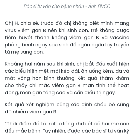
Bác sĩ tư vấn cho bệnh nhân - Ảnh BVCC
Chị H. chia sẻ, trước đó chị không biết mình mang
virus viêm gan B nên khi sinh con, trẻ không được
tiêm huyết thanh kháng viêm gan B và vaccine
phòng bệnh ngay sau sinh để ngăn ngừa lây truyền
từ mẹ sang con.
Khoảng hai năm sau khi sinh, chị bắt đầu xuất hiện
các biểu hiện mệt mỏi kéo dài, ăn uống kém, da và
mắt vàng hơn bình thường. Kết quả thăm khám
cho thấy chị mắc viêm gan B mạn tính thể hoạt
động, men gan tăng cao và cần điều trị ngay.
Kết quả xét nghiệm cũng xác định cháu bé cũng
đã nhiễm viêm gan B.
“Thời điểm đó tôi rất lo lắng khi biết cả hai mẹ con
đều mắc bệnh. Tuy nhiên, được các bác sĩ tư vấn kỹ