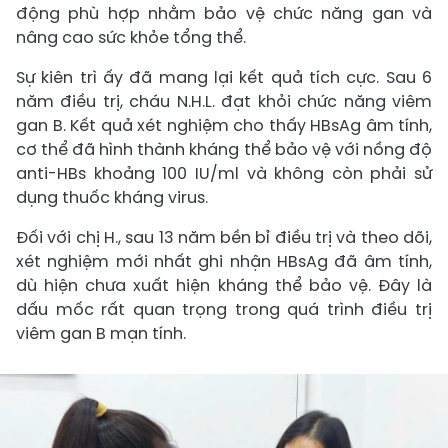
động phù hợp nhằm bảo vệ chức năng gan và
nâng cao sức khỏe tổng thể.
Sự kiên trì ấy đã mang lại kết quả tích cực. Sau 6
năm điều trị, cháu N.H.L. đạt khỏi chức năng viêm
gan B. Kết quả xét nghiệm cho thấy HBsAg âm tính,
cơ thể đã hình thành kháng thể bảo vệ với nồng độ
anti-HBs khoảng 100 IU/ml và không còn phải sử
dụng thuốc kháng virus.
Đối với chị H., sau 13 năm bền bỉ điều trị và theo dõi,
xét nghiệm mới nhất ghi nhận HBsAg đã âm tính,
dù hiện chưa xuất hiện kháng thể bảo vệ. Đây là
dấu mốc rất quan trọng trong quá trình điều trị
viêm gan B mạn tính.