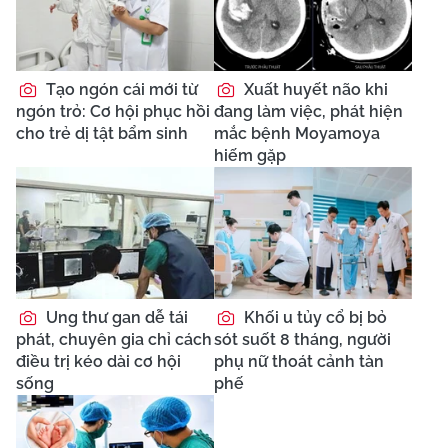
Tạo ngón cái mới từ
Xuất huyết não khi
ngón trỏ: Cơ hội phục hồi
đang làm việc, phát hiện
cho trẻ dị tật bẩm sinh
mắc bệnh Moyamoya
hiếm gặp
Ung thư gan dễ tái
Khối u tủy cổ bị bỏ
phát, chuyên gia chỉ cách
sót suốt 8 tháng, người
điều trị kéo dài cơ hội
phụ nữ thoát cảnh tàn
sống
phế