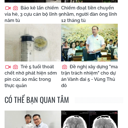
Bảo kê lấn chiếm
Chiếm đoạt tiền chuyển
vỉa hè, 3 cựu cán bộ lĩnh 9
nhầm, người đàn ông lĩnh
năm tù
12 tháng tù
Trẻ 5 tuổi thoát
Đề nghị xây dựng "ma
chết nhờ phát hiện sớm
trận trách nhiệm" cho dự
pin cúc áo mắc trong
án Vành đai 5 - Vùng Thủ
thực quản
đô
CÓ THỂ BẠN QUAN TÂM