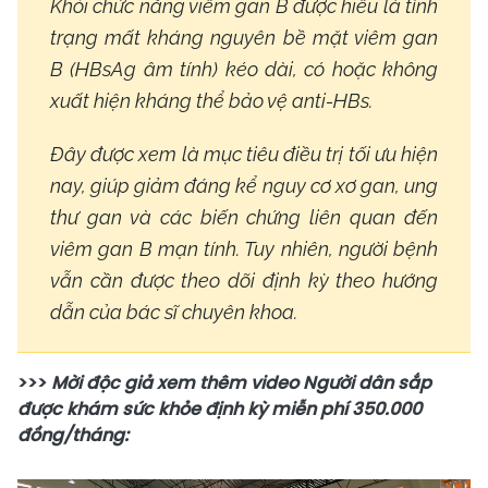
Khỏi chức năng viêm gan B được hiểu là tình
trạng mất kháng nguyên bề mặt viêm gan
B (HBsAg âm tính) kéo dài, có hoặc không
xuất hiện kháng thể bảo vệ anti-HBs.
Đây được xem là mục tiêu điều trị tối ưu hiện
nay, giúp giảm đáng kể nguy cơ xơ gan, ung
thư gan và các biến chứng liên quan đến
viêm gan B mạn tính. Tuy nhiên, người bệnh
vẫn cần được theo dõi định kỳ theo hướng
dẫn của bác sĩ chuyên khoa.
>>>
Mời độc giả xem thêm video Người dân sắp
được khám sức khỏe định kỳ miễn phí 350.000
đồng/tháng: