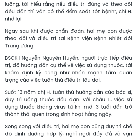
lưỡng, tôi hiểu rằng nếu điều trị đúng và theo dõi
đều đặn thì vẫn có thể kiểm soát tốt bệnh”, chị H.
nhớ lại.
Ngay sau khi được chẩn đoán, hai mẹ con được
theo dõi và điều trị tại Bệnh viện Bệnh Nhiệt đới
Trung ương.
BSCKII Nguyễn Nguyên Huyền, người trực tiếp điều
trị, đã hướng dẫn cụ thể về việc sử dụng thuốc, tái
khám định kỳ cũng như nhấn mạnh tầm quan
trọng của việc tuân thủ điều trị lâu dài.
Suốt 13 năm chị H. tuân thủ hướng dẫn của bác sĩ,
duy trì uống thuốc đều đặn. Với cháu L., việc sử
dụng thuốc kháng virus từ khi mới 3 tuổi dần trở
thành thói quen trong sinh hoạt hằng ngày.
Song song với điều trị, hai mẹ con cũng duy trì chế
độ dinh dưỡng hợp lý, nghỉ ngơi đầy đủ và vận