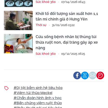
Sức khoẻ 360
07/04/2026 06:43
Khởi tố đối tượng sản xuất hơn 1,1
tấn mì chính giả ở Hưng Yên
Thời sự
31/01/2026 03:22
Cứu sống bệnh nhân bị thủng túi
thừa ruột non, đại tràng gây áp xe
nặng
Sức khoẻ 360
09/12/2025 06:25
#Dị tật bẩm sinh hệ tiêu hóa
#Viêm túi thừa Meckel
#Chẩn đoán hình ảnh y học
#Biến chứng viêm ruột thừa