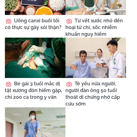
Uống canxi buổi tối
Từ vết xước nhỏ đến
có thực sự gây sỏi thận?
hoại tử chi, sốc nhiễm
khuẩn nguy hiểm
Bé gái 3 tuổi mắc dị
Tê yếu nửa người,
tật xương đòn hiếm gặp,
người đàn ông 50 tuổi
chỉ 200 ca trong y văn
thoát di chứng nhờ cấp
cứu sớm