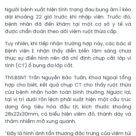
Người bệnh xuất hiện tình trạng đau bụng âm ỉ kéo
dài khoảng 22 giờ trước khi nhập viện. Trước đó,
bệnh nhân đã đến khám tại một cơ sở y tế và
được chẩn đoán theo dõi viêm ruột thừa cấp.
Tuy nhiên, khi tiếp nhận trường hợp này, các bác sĩ
Bệnh viện E nhận thấy diễn biến lâm sàng chưa
thực sự điển hình nên đã chỉ định chụp cắt lớp vi
tính (CT) ổ bụng đa lớp cắt.
ThS.BSNT Trần Nguyễn Bảo Tuấn, Khoa Ngoại tổng
hợp cho biết, kết quả chụp CT cho thấy ruột thừa
của bệnh nhân hoàn toàn bình thường. Ngược lại,
tại vị trí dưới rốn lệch phải xuất hiện một cấu trúc
dạng ống tiêu hóa đầu tịt, kích thước khoảng
28x22x30mm, có biểu hiện viêm đỏ, thành dày và
thâm nhiễm mỡ xung quanh.
“Đây là hình ảnh tổn thương đặc trưng của viêm túi