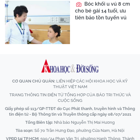
Bóc khối u vú 8 cm
cho bé gái 14 tuổi, ưu
tiên bảo tồn tuyến vú
CƠ QUAN CHỦ QUẢN:
LIÊN HIỆP CÁC HỘI KHOA HỌC VÀ KỸ
THUẬT VIỆT NAM
TRANG THÔNG TIN ĐIỆN TỬ TỔNG HỢP CỦA BÁO TRI THỨC VÀ
CUỘC SỐNG
Giấy phép số 113/GP-TTĐT do Cục Phát thanh, truyền hình và Thông
tin điện tử - Bộ Thông tin và Truyền thông cấp ngày 08/07/2021
Tổng Biên tập:
Nhà báo Nguyễn Thị Mai Hương
Tòa soạn:
Số 70 Trần Hưng Đạo, phường Cửa Nam, Hà Nội
VPĐD tại TP.HCM:
590/24 Phan Văn Trị, phường Hạnh Thông, Thành