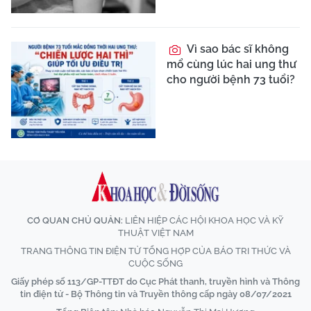
Vì sao bác sĩ không
mổ cùng lúc hai ung thư
cho người bệnh 73 tuổi?
CƠ QUAN CHỦ QUẢN:
LIÊN HIỆP CÁC HỘI KHOA HỌC VÀ KỸ
THUẬT VIỆT NAM
TRANG THÔNG TIN ĐIỆN TỬ TỔNG HỢP CỦA BÁO TRI THỨC VÀ
CUỘC SỐNG
Giấy phép số 113/GP-TTĐT do Cục Phát thanh, truyền hình và Thông
tin điện tử - Bộ Thông tin và Truyền thông cấp ngày 08/07/2021