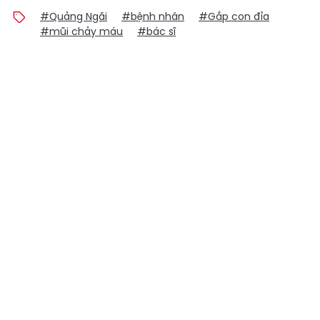
#Quảng Ngãi
#bệnh nhân
#Gắp con đỉa
#mũi chảy máu
#bác sĩ