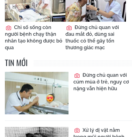
Chỉ số sống còn
Đừng chủ quan với
người bệnh chạy thận
đau mắt đỏ, dùng sai
nhân tạo không được bỏ
thuốc có thể gây tổn
qua
thương giác mạc
TIN MỚI
Đừng chủ quan với
cúm mùa ở trẻ, nguy cơ
nặng vẫn hiện hữu
Xử lý dị vật nằm
trong mũi người bệnh