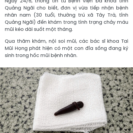
Ngày 24/6, thông tin từ Bệnh viện Đa khoa tỉnh
Quảng Ngãi cho biết, đơn vị vừa tiếp nhận bệnh
nhân nam (30 tuổi, thường trú xã Tây Trà, tỉnh
Quảng Ngãi) đến khám trong tình trạng chảy máu
mũi kéo dài suốt một tháng.
Qua thăm khám, nội soi mũi, các bác sĩ khoa Tai
Mũi Họng phát hiện có một con đỉa sống đang ký
sinh trong hốc mũi bệnh nhân.