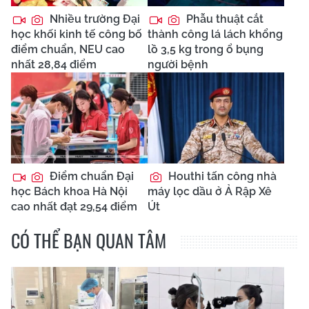
Nhiều trường Đại
Phẫu thuật cắt
học khối kinh tế công bố
thành công lá lách khổng
điểm chuẩn, NEU cao
lồ 3,5 kg trong ổ bụng
nhất 28,84 điểm
người bệnh
Điểm chuẩn Đại
Houthi tấn công nhà
học Bách khoa Hà Nội
máy lọc dầu ở Ả Rập Xê
cao nhất đạt 29,54 điểm
Út
CÓ THỂ BẠN QUAN TÂM