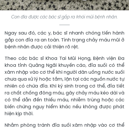
Con đỉa được các bác sĩ gắp ra khỏi mũi bệnh nhân.
Ngay sau đó, các y, bác sĩ nhanh chóng tiến hành
gắp con đỉa ra an toàn. Tình trạng chảy máu mũi ở
bệnh nhân được cải thiện rõ rệt.
Theo các bác sĩ Khoa Tai Mũi Họng, Bệnh viện Đa
khoa tỉnh Quảng Ngãi khuyến cáo, đỉa suối có thể
xâm nhập vào cơ thể khi người dân uống nước suối
chưa qua xử lý hoặc tắm, lặn tại các nguồn nước tự
nhiên có chứa đỉa. Khi ký sinh trong cơ thể, đỉa tiết
ra chất chống đông máu, gây chảy máu kéo dài và
có thể dẫn đến thiếu máu, nhiễm trùng hoặc các
biến chứng nguy hiểm khác nếu không được phát
hiện kịp thời.
Nhằm phòng tránh đỉa suối xâm nhập vào cơ thể