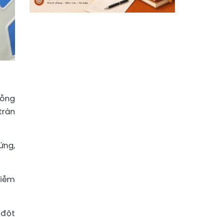
rỗng
tràn
ứng,
hiễm
 đột