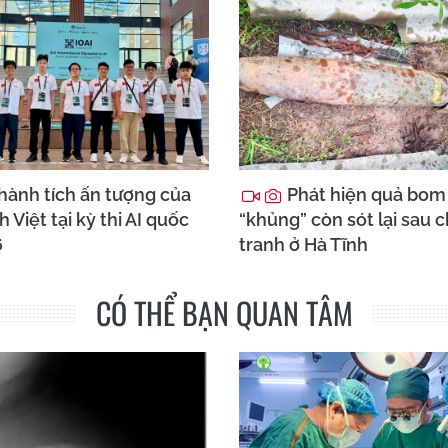
hành tích ấn tượng của
Phát hiện quả bom
h Việt tại kỳ thi AI quốc
“khủng” còn sót lại sau 
6
tranh ở Hà Tĩnh
CÓ THỂ BẠN QUAN TÂM