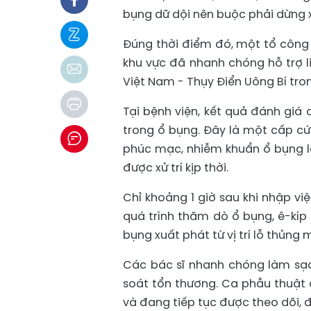
bụng dữ dội nên buộc phải dừng 
Đúng thời điểm đó, một tổ công
khu vực đã nhanh chóng hỗ trợ l
Việt Nam - Thụy Điển Uông Bí tro
Tại bệnh viện, kết quả đánh giá
trong ổ bụng. Đây là một cấp cứ
phúc mạc, nhiễm khuẩn ổ bụng l
được xử trí kịp thời.
Chỉ khoảng 1 giờ sau khi nhập v
quá trình thăm dò ổ bụng, ê-kíp
bụng xuất phát từ vị trí lỗ thủng 
Các bác sĩ nhanh chóng làm sạch
soát tổn thương. Ca phẫu thuật d
và đang tiếp tục được theo dõi, đi