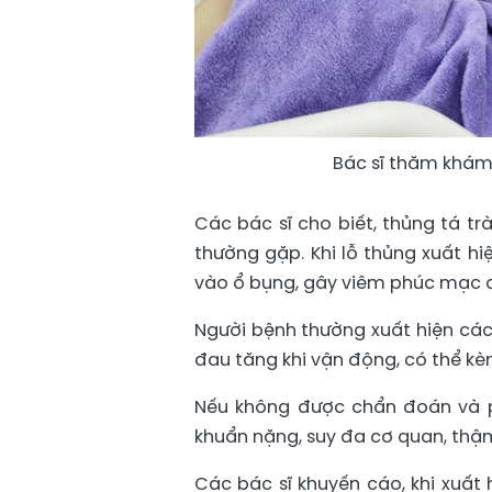
Bác sĩ thăm khám
Các bác sĩ cho biết, thủng tá t
thường gặp. Khi lỗ thủng xuất hi
vào ổ bụng, gây viêm phúc mạc 
Người bệnh thường xuất hiện các
đau tăng khi vận động, có thể k
Nếu không được chẩn đoán và ph
khuẩn nặng, suy đa cơ quan, thậm
Các bác sĩ khuyến cáo, khi xuất