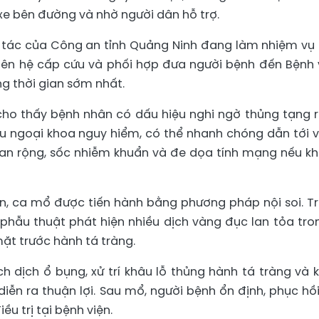
xe bên đường và nhờ người dân hỗ trợ.
 tác của Công an tỉnh Quảng Ninh đang làm nhiệm vụ
iên hệ cấp cứu và phối hợp đưa người bệnh đến Bệnh 
ng thời gian sớm nhất.
 cho thấy bệnh nhân có dấu hiệu nghi ngờ thủng tạng 
u ngoại khoa nguy hiểm, có thể nhanh chóng dẫn tới 
an rộng, sốc nhiễm khuẩn và đe dọa tính mạng nếu k
iện, ca mổ được tiến hành bằng phương pháp nội soi. T
 phẫu thuật phát hiện nhiều dịch vàng đục lan tỏa tro
mặt trước hành tá tràng.
 dịch ổ bụng, xử trí khâu lỗ thủng hành tá tràng và 
iễn ra thuận lợi. Sau mổ, người bệnh ổn định, phục hồi
ều trị tại bệnh viện.