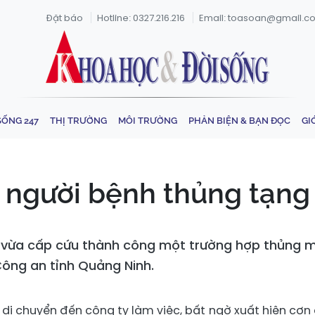
Đặt báo
Hotline: 0327.216.216
Email: toasoan@gmail.c
SỐNG 247
THỊ TRƯỜNG
MÔI TRƯỜNG
PHẢN BIỆN & BẠN ĐỌC
GI
 người bệnh thủng tạng
í vừa cấp cứu thành công một trường hợp thủng m
Công an tỉnh Quảng Ninh.
 di chuyển đến công ty làm việc, bất ngờ xuất hiện cơn