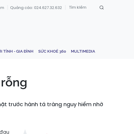
om
Quảng cáo: 024.627.32.632
ỚI TÍNH - GIA ĐÌNH
SỨC KHOẺ 360
MULTIMEDIA
 rỗng
ặt trước hành tá tràng nguy hiểm nhờ
 đau