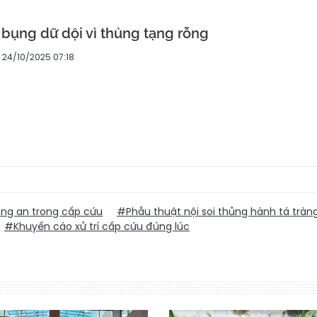
 bụng dữ dội vì thủng tạng rỗng
24/10/2025 07:18
ông an trong cấp cứu
#Phẫu thuật nội soi thủng hành tá tràn
#Khuyến cáo xử trí cấp cứu đúng lúc