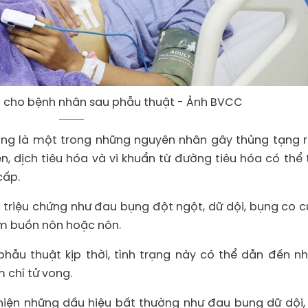
 cho bệnh nhân sau phẫu thuật - Ảnh BVCC
ràng là một trong những nguyên nhân gây thủng tạng 
ện, dịch tiêu hóa và vi khuẩn từ đường tiêu hóa có thể 
cấp.
 triệu chứng như đau bụng đột ngột, dữ dội, bụng co c
èm buồn nôn hoặc nôn.
ẫu thuật kịp thời, tình trạng này có thể dẫn đến n
 chí tử vong.
 hiện những dấu hiệu bất thường như đau bụng dữ dội,