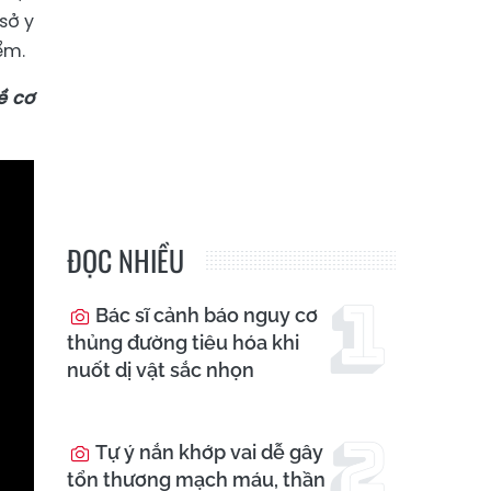
sở y
ểm.
ề cơ
ĐỌC NHIỀU
Bác sĩ cảnh báo nguy cơ
thủng đường tiêu hóa khi
nuốt dị vật sắc nhọn
Tự ý nắn khớp vai dễ gây
tổn thương mạch máu, thần