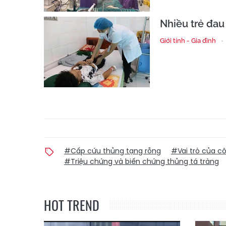
Nhiều trẻ đau
Giới tính - Gia đình
#Cấp cứu thủng tạng rỗng
#Vai trò của c
#Triệu chứng và biến chứng thủng tá tràng
HOT TREND