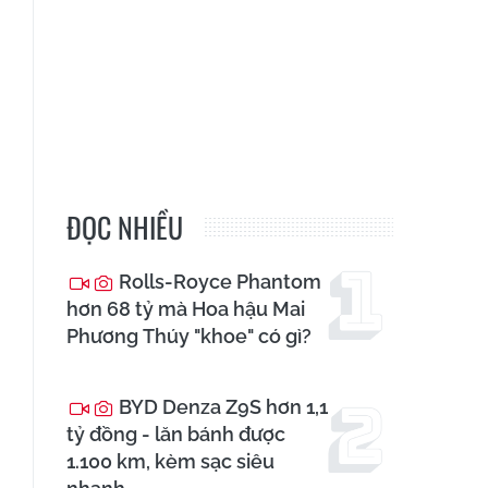
ĐỌC NHIỀU
Rolls-Royce Phantom
hơn 68 tỷ mà Hoa hậu Mai
Phương Thúy "khoe" có gì?
BYD Denza Z9S hơn 1,1
tỷ đồng - lăn bánh được
1.100 km, kèm sạc siêu