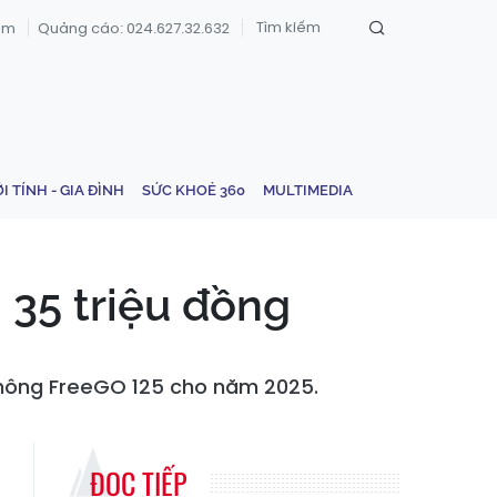
om
Quảng cáo: 024.627.32.632
ỚI TÍNH - GIA ĐÌNH
SỨC KHOẺ 360
MULTIMEDIA
35 triệu đồng
thông FreeGO 125 cho năm 2025.
ĐỌC TIẾP