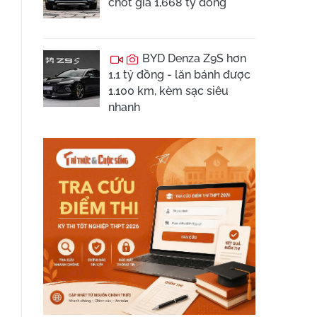
chốt giá 1,668 tỷ đồng
BYD Denza Z9S hơn
1,1 tỷ đồng - lăn bánh được
1.100 km, kèm sạc siêu
nhanh