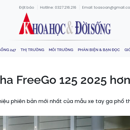
Đặt báo
Hotline: 0327.216.216
Email: toasoan@gmail.c
SỐNG 247
THỊ TRƯỜNG
MÔI TRƯỜNG
PHẢN BIỆN & BẠN ĐỌC
GI
ha FreeGo 125 2025 hơn 
thiệu phiên bản mới nhất của mẫu xe tay ga phổ 