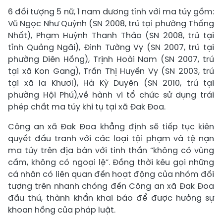
6 đối tượng 5 nữ, 1 nam dương tính với ma túy gồm:
Vũ Ngọc Như Quỳnh (SN 2008, trú tại phường Thống
Nhất), Phạm Huỳnh Thanh Thảo (SN 2008, trú tại
tỉnh Quảng Ngãi), Đinh Tường Vy (SN 2007, trú tại
phường Diên Hồng), Trịnh Hoài Nam (SN 2007, trú
tại xã Kon Gang), Trần Thị Huyền Vy (SN 2003, trú
tại xã Ia Khươl), Hà Kỳ Duyên (SN 2010, trú tại
phường Hội Phú),về hành vi tổ chức sử dụng trái
phép chất ma túy khi tụ tại xã Đak Đoa.
Công an xã Đak Đoa khẳng định sẽ tiếp tục kiên
quyết đấu tranh với các loại tội phạm và tệ nạn
ma túy trên địa bàn với tinh thần “không có vùng
cấm, không có ngoại lệ”. Đồng thời kêu gọi những
cá nhân có liên quan đến hoạt động của nhóm đối
tượng trên nhanh chóng đến Công an xã Đak Đoa
đầu thú, thành khẩn khai báo để được hưởng sự
khoan hồng của pháp luật.