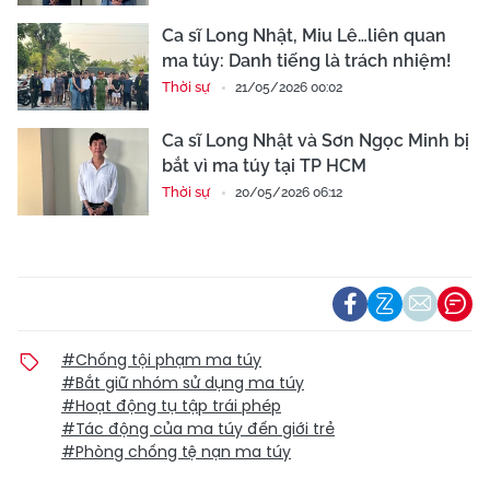
Ca sĩ Long Nhật, Miu Lê…liên quan
ma túy: Danh tiếng là trách nhiệm!
Thời sự
21/05/2026 00:02
Ca sĩ Long Nhật và Sơn Ngọc Minh bị
bắt vì ma túy tại TP HCM
Thời sự
20/05/2026 06:12
#Chống tội phạm ma túy
#Bắt giữ nhóm sử dụng ma túy
#Hoạt động tụ tập trái phép
#Tác động của ma túy đến giới trẻ
#Phòng chống tệ nạn ma túy