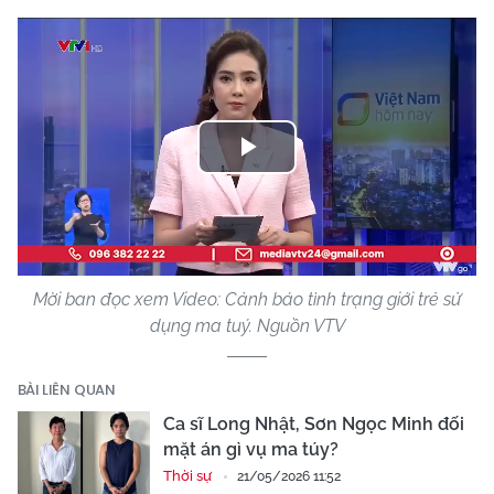
Play
Video
Mời ban đọc xem Video: Cảnh báo tình trạng giới trẻ sử
dụng ma tuý. Nguồn VTV
BÀI LIÊN QUAN
Ca sĩ Long Nhật, Sơn Ngọc Minh đối
mặt án gì vụ ma túy?
Thời sự
21/05/2026 11:52