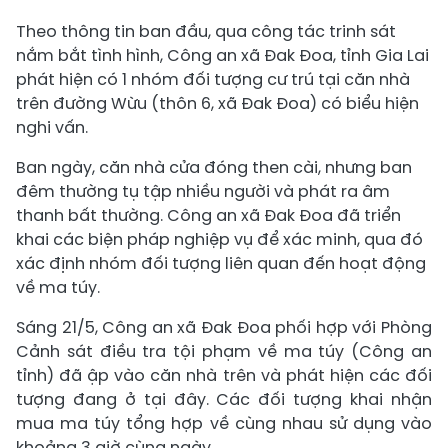
Theo thông tin ban đầu, qua công tác trinh sát
nắm bắt tình hình, Công an xã Đak Đoa, tỉnh Gia Lai
phát hiện có 1 nhóm đối tượng cư trú tại căn nhà
trên đường Wừu (thôn 6, xã Đak Đoa) có biểu hiện
nghi vấn.
Ban ngày, căn nhà cửa đóng then cài, nhưng ban
đêm thường tụ tập nhiều người và phát ra âm
thanh bất thường. Công an xã Đak Đoa đã triển
khai các biện pháp nghiệp vụ để xác minh, qua đó
xác định nhóm đối tượng liên quan đến hoạt động
về ma túy.
Sáng 21/5, Công an xã Đak Đoa phối hợp với Phòng
Cảnh sát điều tra tội phạm về ma túy (Công an
tỉnh) đã ập vào căn nhà trên và phát hiện các đối
tượng đang ở tại đây. Các đối tượng khai nhận
mua ma túy tổng hợp về cùng nhau sử dụng vào
khoảng 3 giờ cùng ngày.