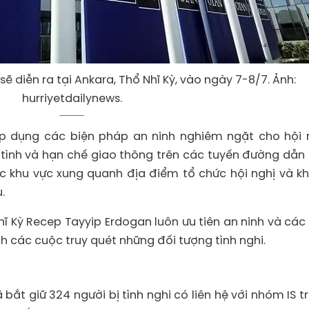
ẽ diễn ra tại Ankara, Thổ Nhĩ Kỳ, vào ngày 7-8/7. Ảnh:
hurriyetdailynews.
áp dụng các biện pháp an ninh nghiêm ngặt cho hội 
tình và hạn chế giao thông trên các tuyến đường dẫn
c khu vực xung quanh địa điểm tổ chức hội nghị và k
.
ĩ Kỳ Recep Tayyip Erdogan luôn ưu tiên an ninh và các
h các cuộc truy quét những đối tượng tình nghi.
 bắt giữ 324 người bị tình nghi có liên hệ với nhóm IS t