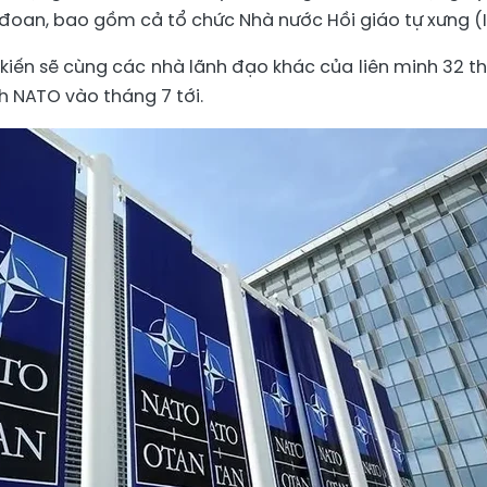
 đoan, bao gồm cả tổ chức Nhà nước Hồi giáo tự xưng (I
iến sẽ cùng các nhà lãnh đạo khác của liên minh 32 t
h NATO vào tháng 7 tới.