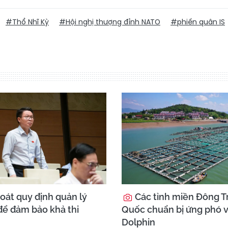
#Thổ Nhĩ Kỳ
#Hội nghị thượng đỉnh NATO
#phiến quân IS
oát quy định quản lý
Các tỉnh miền Đông T
để đảm bảo khả thi
Quốc chuẩn bị ứng phó v
Dolphin