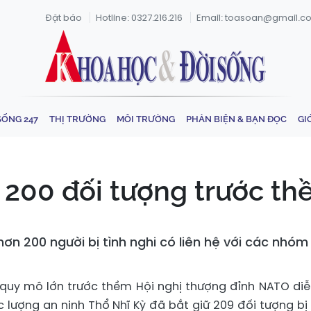
Đặt báo
Hotline: 0327.216.216
Email: toasoan@gmail.c
SỐNG 247
THỊ TRƯỜNG
MÔI TRƯỜNG
PHẢN BIỆN & BẠN ĐỌC
GI
 200 đối tượng trước t
 hơn 200 người bị tình nghi có liên hệ với các nhó
 quy mô lớn trước thềm Hội nghị thượng đỉnh NATO diễ
c lượng an ninh Thổ Nhĩ Kỳ đã bắt giữ 209 đối tượng bị 