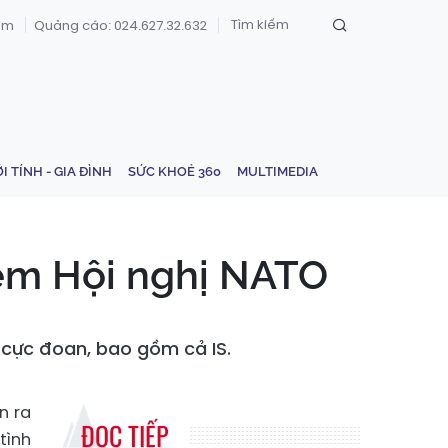
om
Quảng cáo: 024.627.32.632
ỚI TÍNH - GIA ĐÌNH
SỨC KHOẺ 360
MULTIMEDIA
hềm Hội nghị NATO
m cực đoan, bao gồm cả IS.
n ra
ĐỌC TIẾP
tình