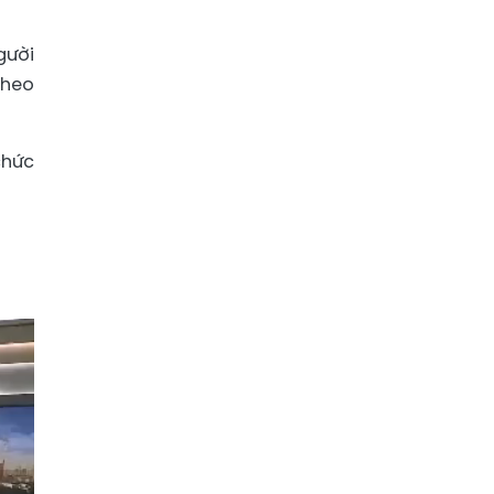
gười
theo
chức