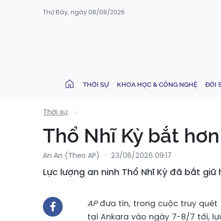
Thứ Bảy, ngày 08/08/2026
THỜI SỰ
KHOA HỌC & CÔNG NGHỆ
ĐỜI 
Thời sự
Thổ Nhĩ Kỳ bắt hơn
An An (Theo AP)
23/06/2026 09:17
Lực lượng an ninh Thổ Nhĩ Kỳ đã bắt giữ
AP
đưa tin, trong cuộc truy quét
tại Ankara vào ngày 7-8/7 tới, lự