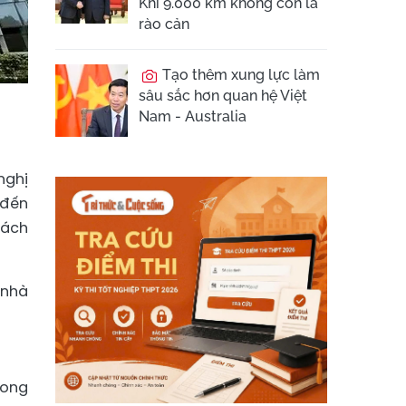
Khi 9.000 km không còn là
rào cản
Tạo thêm xung lực làm
sâu sắc hơn quan hệ Việt
Nam - Australia
nghị
 đến
hách
 nhà
rong