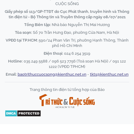
CUỘC SỐNG
Giấy phép số 113/GP-TTĐT do Cục Phát thanh, truyền hình và Thông
tin điện tử - Bộ Thông tin và Truyền thông cấp ngày 08/07/2021
Tổng Biên tập:
Nhà báo Nguyễn Thị Mai Hương
Tòa soạn:
Số 70 Trần Hưng Đạo, phường Cửa Nam, Hà Nội
VPĐD tại TP.HCM:
590/24 Phan Văn Trị, phường Hạnh Thông, Thành
phố Hồ Chí Minh
Điện thoại:
024 6 254 3519
Hotline:
035 249 5588 / 096 523 7756 (Toà soạn Hà Nội) / 091 122
1222 (VPĐD TPHCM)
Email:
baotrithuccuocsong@kienthuc.net.vn
-
tkts@kienthuc.net.vn
Trang thông tin điện tử tổng hợp của Báo