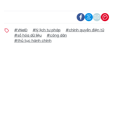
#VNeID
#lý lịch tư pháp
#chính quyền điện tử
#số hóa dữ liệu
#công dân
#thủ tục hành chính