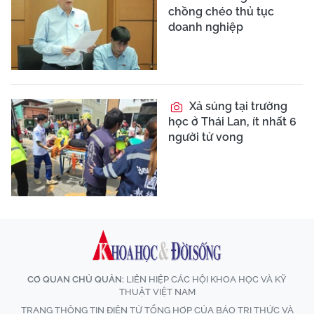
chồng chéo thủ tục
doanh nghiệp
Xả súng tại trường
học ở Thái Lan, ít nhất 6
người tử vong
CƠ QUAN CHỦ QUẢN:
LIÊN HIỆP CÁC HỘI KHOA HỌC VÀ KỸ
THUẬT VIỆT NAM
TRANG THÔNG TIN ĐIỆN TỬ TỔNG HỢP CỦA BÁO TRI THỨC VÀ