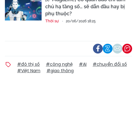
chủ hạ tầng số… sẽ dẫn đầu hay bị
phụ thuộc?
Thời sự
20/06/2026 18:25
#đô thị số
#công nghệ
#AI
#chuyển đổi số
#Việt Nam
#giao thông