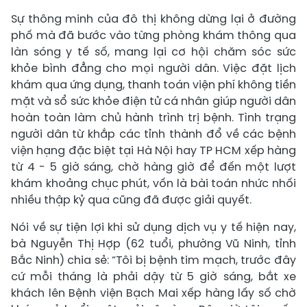
Sự thông minh của đô thị không dừng lại ở đường
phố mà đã bước vào từng phòng khám thông qua
làn sóng y tế số, mang lại cơ hội chăm sóc sức
khỏe bình đẳng cho mọi người dân. Việc đặt lịch
khám qua ứng dụng, thanh toán viện phí không tiền
mặt và sổ sức khỏe điện tử cá nhân giúp người dân
hoàn toàn làm chủ hành trình trị bệnh. Tình trạng
người dân từ khắp các tỉnh thành đổ về các bệnh
viện hạng đặc biệt tại Hà Nội hay TP HCM xếp hàng
từ 4 - 5 giờ sáng, chờ hàng giờ để đến một lượt
khám khoảng chục phút, vốn là bài toán nhức nhối
nhiều thập kỷ qua cũng đã được giải quyết.
Nói về sự tiện lợi khi sử dụng dịch vụ y tế hiện nay,
bà Nguyễn Thị Hợp (62 tuổi, phường Vũ Ninh, tỉnh
Bắc Ninh) chia sẻ: “Tôi bị bệnh tim mạch, trước đây
cứ mỗi tháng là phải dậy từ 5 giờ sáng, bắt xe
khách lên Bệnh viện Bạch Mai xếp hàng lấy số chờ