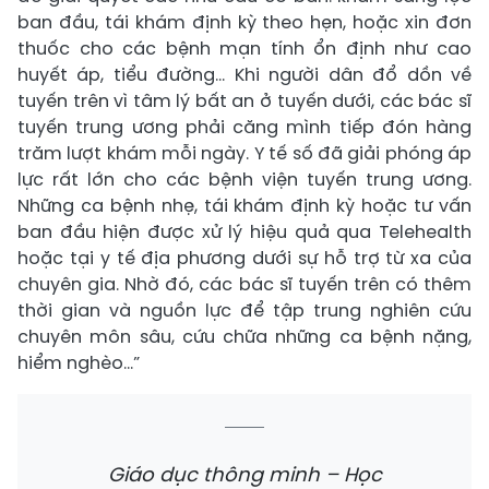
ban đầu, tái khám định kỳ theo hẹn, hoặc xin đơn
thuốc cho các bệnh mạn tính ổn định như cao
huyết áp, tiểu đường… Khi người dân đổ dồn về
tuyến trên vì tâm lý bất an ở tuyến dưới, các bác sĩ
tuyến trung ương phải căng mình tiếp đón hàng
trăm lượt khám mỗi ngày. Y tế số đã giải phóng áp
lực rất lớn cho các bệnh viện tuyến trung ương.
Những ca bệnh nhẹ, tái khám định kỳ hoặc tư vấn
ban đầu hiện được xử lý hiệu quả qua Telehealth
hoặc tại y tế địa phương dưới sự hỗ trợ từ xa của
chuyên gia. Nhờ đó, các bác sĩ tuyến trên có thêm
thời gian và nguồn lực để tập trung nghiên cứu
chuyên môn sâu, cứu chữa những ca bệnh nặng,
hiểm nghèo...”
Giáo dục thông minh – Học