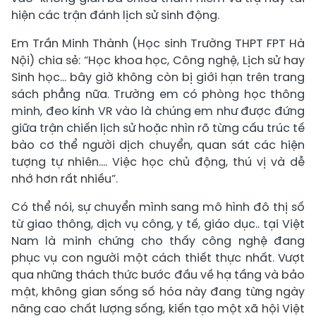
hiện các trận đánh lịch sử sinh động.
Em Trần Minh Thành (Học sinh Trường THPT FPT Hà
Nội) chia sẻ: “Học khoa học, Công nghệ, Lịch sử hay
Sinh học… bây giờ không còn bị giới hạn trên trang
sách phẳng nữa. Trường em có phòng học thông
minh, đeo kính VR vào là chúng em như được đứng
giữa trận chiến lịch sử hoặc nhìn rõ từng cấu trúc tế
bào cơ thể người dịch chuyển, quan sát các hiện
tượng tự nhiên.... Việc học chủ động, thú vị và dễ
nhớ hơn rất nhiều”.
Có thể nói, sự chuyển mình sang mô hình đô thị số
từ giao thông, dịch vụ công, y tế, giáo dục.. tại Việt
Nam là minh chứng cho thấy công nghệ đang
phục vụ con người một cách thiết thực nhất. Vượt
qua những thách thức bước đầu về hạ tầng và bảo
mật, không gian sống số hóa này đang từng ngày
nâng cao chất lượng sống, kiến tạo một xã hội Việt