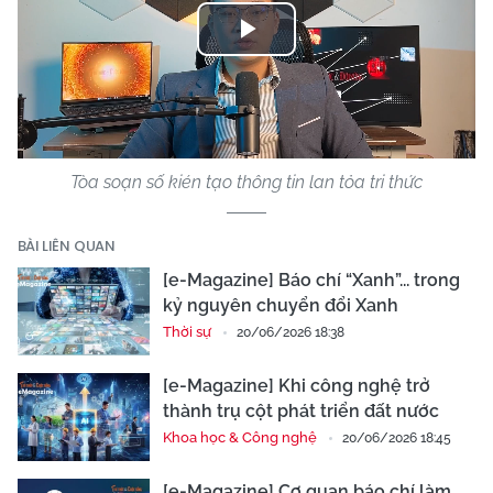
Play
Video
Tòa soạn số kién tạo thông tin lan tỏa tri thức
BÀI LIÊN QUAN
[e-Magazine] Báo chí “Xanh”... trong
kỷ nguyên chuyển đổi Xanh
Thời sự
20/06/2026 18:38
[e-Magazine] Khi công nghệ trở
thành trụ cột phát triển đất nước
Khoa học & Công nghệ
20/06/2026 18:45
[e-Magazine] Cơ quan báo chí làm