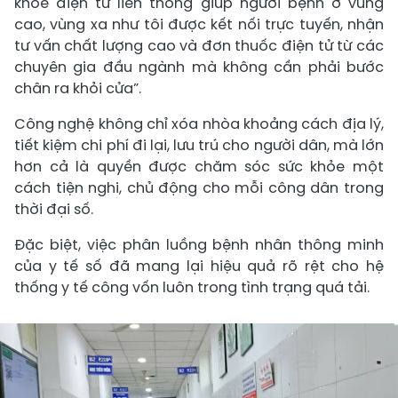
khỏe điện tử liên thông giúp người bệnh ở vùng
cao, vùng xa như tôi được kết nối trực tuyến, nhận
tư vấn chất lượng cao và đơn thuốc điện tử từ các
chuyên gia đầu ngành mà không cần phải bước
chân ra khỏi cửa”.
Công nghệ không chỉ xóa nhòa khoảng cách địa lý,
tiết kiệm chi phí đi lại, lưu trú cho người dân, mà lớn
hơn cả là quyền được chăm sóc sức khỏe một
cách tiện nghi, chủ động cho mỗi công dân trong
thời đại số.
Đặc biệt, việc phân luồng bệnh nhân thông minh
của y tế số đã mang lại hiệu quả rõ rệt cho hệ
thống y tế công vốn luôn trong tình trạng quá tải.