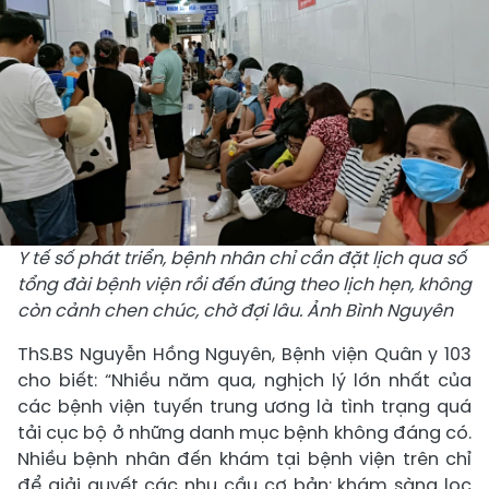
Y tế số phát triển, bệnh nhân chỉ cần đặt lịch qua số
tổng đài bệnh viện rồi đến đúng theo lịch hẹn, không
còn cảnh chen chúc, chờ đợi lâu. Ảnh Bình Nguyên
ThS.BS Nguyễn Hồng Nguyên, Bệnh viện Quân y 103
cho biết: “Nhiều năm qua, nghịch lý lớn nhất của
các bệnh viện tuyến trung ương là tình trạng quá
tải cục bộ ở những danh mục bệnh không đáng có.
Nhiều bệnh nhân đến khám tại bệnh viện trên chỉ
để giải quyết các nhu cầu cơ bản: khám sàng lọc