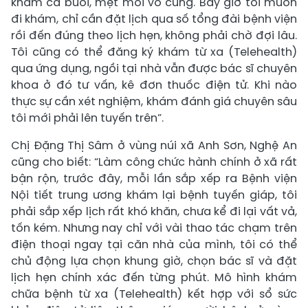
khám cả buổi, mệt mỏi vô cùng. Bây giờ tôi muốn
đi khám, chỉ cần đặt lịch qua số tổng đài bệnh viện
rồi đến đúng theo lịch hẹn, không phải chờ đợi lâu.
Tôi cũng có thể đăng ký khám từ xa (Telehealth)
qua ứng dụng, ngồi tại nhà vẫn được bác sĩ chuyên
khoa ở đó tư vấn, kê đơn thuốc điện tử. Khi nào
thực sự cần xét nghiệm, khám đánh giá chuyên sâu
tôi mới phải lên tuyến trên”.
Chị Đặng Thị Sâm ở vùng núi xã Anh Sơn, Nghệ An
cũng cho biết: “Làm công chức hành chính ở xã rất
bận rộn, trước đây, mỗi lần sắp xếp ra Bệnh viện
Nội tiết trung ương khám lại bệnh tuyến giáp, tôi
phải sắp xếp lịch rất khó khăn, chưa kể đi lại vất vả,
tốn kém. Nhưng nay chỉ với vài thao tác chạm trên
điện thoại ngay tại căn nhà của mình, tôi có thể
chủ động lựa chọn khung giờ, chọn bác sĩ và đặt
lịch hẹn chính xác đến từng phút. Mô hình khám
chữa bệnh từ xa (Telehealth) kết hợp với sổ sức