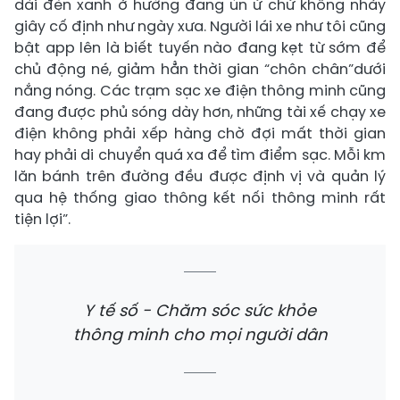
dài đèn xanh ở hướng đang ùn ứ chứ không nhảy
giây cố định như ngày xưa. Người lái xe như tôi cũng
bật app lên là biết tuyến nào đang kẹt từ sớm để
chủ động né, giảm hẳn thời gian “chôn chân”dưới
nắng nóng. Các trạm sạc xe điện thông minh cũng
đang được phủ sóng dày hơn, những tài xế chạy xe
điện không phải xếp hàng chờ đợi mất thời gian
hay phải di chuyển quá xa để tìm điểm sạc. Mỗi km
lăn bánh trên đường đều được định vị và quản lý
qua hệ thống giao thông kết nối thông minh rất
tiện lợi”.
Y tế số - Chăm sóc sức khỏe
thông minh cho mọi người dân