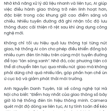
Nhờ khả năng xử lý dữ liệu nhanh và liên tục, AI giúp
việc điều hành giao thông trở nên linh hoạt hơn,
đặc biệt trong các khung giờ cao điểm sáng và
chiều. Nhiều tuyến đường đã ghi nhận tốc độ lưu
thông được cải thiện rõ rệt sau khi ứng dụng công
nghệ mới.
Không chỉ tối ưu hiệu quả lưu thông tại từng nút
giao, hệ thống AI còn cho phép điều khiển đồng bộ
nhiều cụm đèn tín hiệu trên cùng một tuyến đường
để tạo “làn sóng xanh”. Nhờ đó, các phương tiện có
thể di chuyển liên tục qua nhiều nút giao mà không
phải dừng chờ quá nhiều lần, góp phần hạn chế ùn
ứ cục bộ và giảm phát thải môi trường.
Anh Nguyễn Danh Tuyên, tài xế công nghệ tại Hà
Nội cho biết: “Điểm hay nhất của giao thông số bây
giờ là hệ thống đèn tín hiệu thông minh. Camera
quét mật độ dòng xe liên tục, AI tự tính toán để kéo