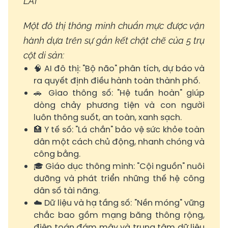
LAI
Một đô thị thông minh chuẩn mực được vận
hành dựa trên sự gắn kết chặt chẽ của 5 trụ
cột di sản:
🧠 AI đô thị: "Bộ não" phân tích, dự báo và
ra quyết định điều hành toàn thành phố.
🚗 Giao thông số: "Hệ tuần hoàn" giúp
dòng chảy phương tiện và con người
luôn thông suốt, an toàn, xanh sạch.
🏥 Y tế số: "Lá chắn" bảo vệ sức khỏe toàn
dân một cách chủ động, nhanh chóng và
công bằng.
🎓 Giáo dục thông minh: "Cội nguồn" nuôi
dưỡng và phát triển những thế hệ công
dân số tài năng.
☁️ Dữ liệu và hạ tầng số: "Nền móng" vững
chắc bao gồm mạng băng thông rộng,
điện toán đám mây và trung tâm dữ liệu