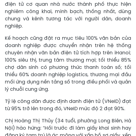
điện tử cơ quan nhà nước thành phố thực hiện
nghiêm công khai, minh bạch, thống nhất, dùng
chung và kênh tương tác với người dân, doanh
nghiệp.
Kế hoạch cũng đặt ra mục tiêu 100% văn bản của
doanh nghiệp được chuyển nhận trên hệ thống
chuyên nhận văn bản điện tử tích hợp trên iHanoi;
100% siêu thị, trung tâm thương mại; tối thiểu 85%
chợ dân sinh có phương thức thanh toán số; tối
thiểu 60% doanh nghiệp logistics, thương mại đầu
mối ứng dụng nền tảng số trong điều phối và quản
lý chuỗi cung ứng.
Tỷ lệ công dân được định danh điện tử (VNeID) đạt
từ 95% trở lên trong đó, VNeID mức độ 2 đạt 90%.
Chị Hoàng Thị Thủy (34 tuổi, phường Long Biên, Hà
Nội) hào hứng: “Hồi trước đi làm giấy khai sinh hay
đăng ký tạm trú là ác mộng với xấp hồ sơ giấy, xếp