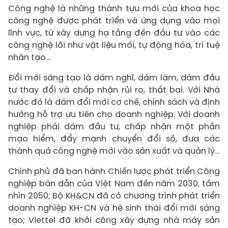
Công nghệ là những thành tựu mới của khoa học
công nghệ được phát triển và ứng dụng vào mọi
lĩnh vực, từ xây dựng hạ tầng đến đầu tư vào các
công nghệ lõi như vật liệu mới, tự động hóa, trí tuệ
nhân tạo…
Đổi mới sáng tạo là dám nghĩ, dám làm, dám đầu
tư thay đổi và chấp nhận rủi ro, thất bại. Với Nhà
nước đó là dám đổi mới cơ chế, chính sách và định
hướng hỗ trợ ưu tiên cho doanh nghiệp. Với doanh
nghiệp phải dám đầu tư, chấp nhận một phần
mạo hiểm, đẩy mạnh chuyển đổi số, đưa các
thành quả công nghệ mới vào sản xuất và quản lý…
Chính phủ đã ban hành Chiến lược phát triển Công
nghiệp bán dẫn của Việt Nam đến năm 2030, tầm
nhìn 2050; Bộ KH&CN đã có chương trình phát triển
doanh nghiệp KH-CN và hệ sinh thái đổi mới sáng
tạo; Viettel đã khởi công xây dựng nhà máy sản