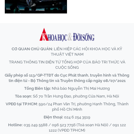
CƠ QUAN CHỦ QUẢN:
LIÊN HIỆP CÁC HỘI KHOA HỌC VÀ KỸ
THUẬT VIỆT NAM
TRANG THÔNG TIN ĐIỆN TỬ TỔNG HỢP CỦA BÁO TRI THỨC VÀ
CUỘC SỐNG
Giấy phép số 113/GP-TTĐT do Cục Phát thanh, truyền hình và Thông
tin điện tử - Bộ Thông tin và Truyền thông cấp ngày 08/07/2021
Tổng Biên tập:
Nhà báo Nguyễn Thị Mai Hương
Tòa soạn:
Số 70 Trần Hưng Đạo, phường Cửa Nam, Hà Nội
VPĐD tại TP.HCM:
590/24 Phan Văn Trị, phường Hạnh Thông, Thành
phố Hồ Chí Minh
Điện thoại:
024 6 254 3519
Hotline:
035 249 5588 / 096 523 7756 (Toà soạn Hà Nội) / 091 122
1222 (VPĐD TPHCM)