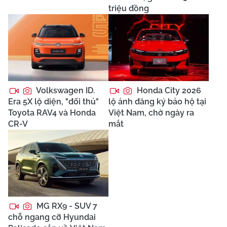
triệu đồng
Volkswagen ID.
Honda City 2026
Era 5X lộ diện, "đối thủ"
lộ ảnh đăng ký bảo hộ tại
Toyota RAV4 và Honda
Việt Nam, chờ ngày ra
CR-V
mắt
MG RX9 - SUV 7
chỗ ngang cỡ Hyundai