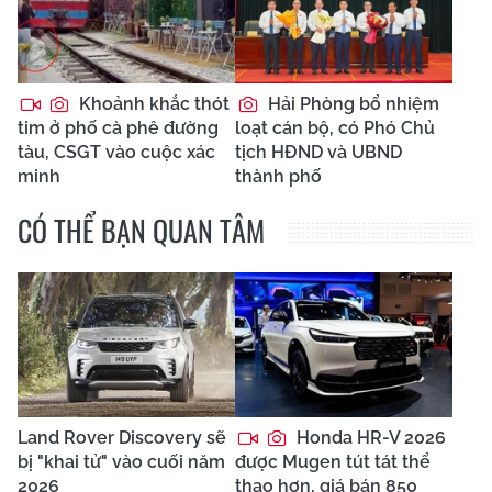
Khoảnh khắc thót
Hải Phòng bổ nhiệm
tim ở phố cà phê đường
loạt cán bộ, có Phó Chủ
tàu, CSGT vào cuộc xác
tịch HĐND và UBND
minh
thành phố
CÓ THỂ BẠN QUAN TÂM
Land Rover Discovery sẽ
Honda HR-V 2026
bị "khai tử" vào cuối năm
được Mugen tút tát thể
2026
thao hơn, giá bán 850