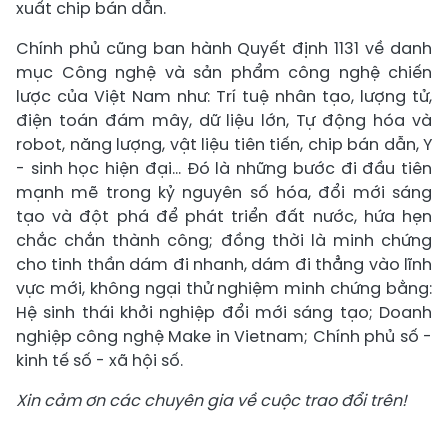
xuất chip bán dẫn.
Chính phủ cũng ban hành Quyết định 1131 về danh
mục Công nghệ và sản phẩm công nghệ chiến
lược của Việt Nam như: Trí tuệ nhân tạo, lượng tử,
điện toán đám mây, dữ liệu lớn, Tự động hóa và
robot, năng lượng, vật liệu tiên tiến, chip bán dẫn, Y
- sinh học hiện đại… Đó là những bước đi đầu tiên
mạnh mẽ trong kỷ nguyên số hóa, đổi mới sáng
tạo và đột phá để phát triển đất nước, hứa hẹn
chắc chắn thành công; đồng thời là minh chứng
cho tinh thần dám đi nhanh, dám đi thẳng vào lĩnh
vực mới, không ngại thử nghiệm minh chứng bằng:
Hệ sinh thái khởi nghiệp đổi mới sáng tạo; Doanh
nghiệp công nghệ Make in Vietnam; Chính phủ số -
kinh tế số - xã hội số.
Xin cảm ơn các chuyên gia về cuộc trao đổi trên!