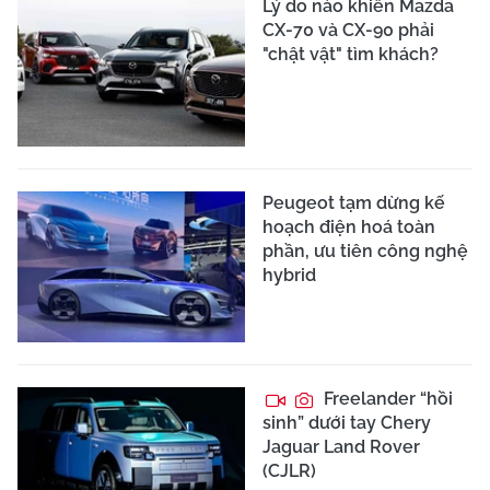
Lý do nào khiến Mazda
CX-70 và CX-90 phải
"chật vật" tìm khách?
Peugeot tạm dừng kế
hoạch điện hoá toàn
phần, ưu tiên công nghệ
hybrid
Freelander “hồi
sinh” dưới tay Chery
Jaguar Land Rover
(CJLR)