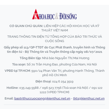
CƠ QUAN CHỦ QUẢN:
LIÊN HIỆP CÁC HỘI KHOA HỌC VÀ KỸ
THUẬT VIỆT NAM
TRANG THÔNG TIN ĐIỆN TỬ TỔNG HỢP CỦA BÁO TRI THỨC VÀ
CUỘC SỐNG
Giấy phép số 113/GP-TTĐT do Cục Phát thanh, truyền hình và Thông
tin điện tử - Bộ Thông tin và Truyền thông cấp ngày 08/07/2021
Tổng Biên tập:
Nhà báo Nguyễn Thị Mai Hương
Tòa soạn:
Số 70 Trần Hưng Đạo, phường Cửa Nam, Hà Nội
VPĐD tại TP.HCM:
590/24 Phan Văn Trị, phường Hạnh Thông, Thành
phố Hồ Chí Minh
Điện thoại:
024 6 254 3519
Hotline:
035 249 5588 / 096 523 7756 (Toà soạn Hà Nội) / 091 122
1222 (VPĐD TPHCM)
Email:
baotrithuccuocsong@kienthuc.net.vn
-
tkts@kienthuc.net.vn