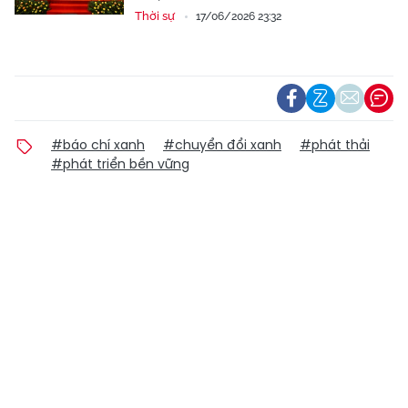
Thời sự
17/06/2026 23:32
#báo chí xanh
#chuyển đổi xanh
#phát thải
#phát triển bền vững