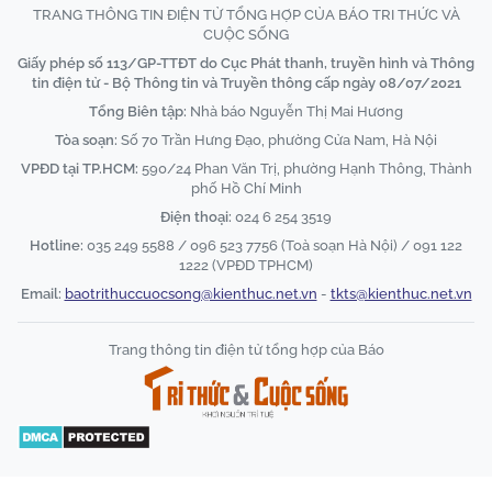
TRANG THÔNG TIN ĐIỆN TỬ TỔNG HỢP CỦA BÁO TRI THỨC VÀ
CUỘC SỐNG
Giấy phép số 113/GP-TTĐT do Cục Phát thanh, truyền hình và Thông
tin điện tử - Bộ Thông tin và Truyền thông cấp ngày 08/07/2021
Tổng Biên tập:
Nhà báo Nguyễn Thị Mai Hương
Tòa soạn:
Số 70 Trần Hưng Đạo, phường Cửa Nam, Hà Nội
VPĐD tại TP.HCM:
590/24 Phan Văn Trị, phường Hạnh Thông, Thành
phố Hồ Chí Minh
Điện thoại:
024 6 254 3519
Hotline:
035 249 5588 / 096 523 7756 (Toà soạn Hà Nội) / 091 122
1222 (VPĐD TPHCM)
Email:
baotrithuccuocsong@kienthuc.net.vn
-
tkts@kienthuc.net.vn
Trang thông tin điện tử tổng hợp của Báo