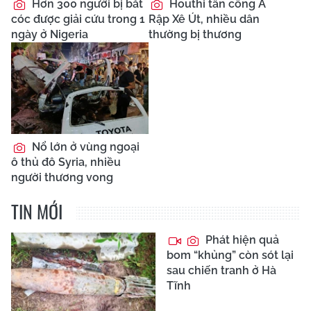
Hơn 300 người bị bắt
Houthi tấn công Ả
cóc được giải cứu trong 1
Rập Xê Út, nhiều dân
ngày ở Nigeria
thường bị thương
Nổ lớn ở vùng ngoại
ô thủ đô Syria, nhiều
người thương vong
TIN MỚI
Phát hiện quả
bom “khủng” còn sót lại
sau chiến tranh ở Hà
Tĩnh