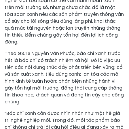
nghệ. Một tòa soạn có thể vận hành hoàn toàn
trên môi trường số, nhưng chưa chắc đã là một
tòa soạn xanh nếu các sản phẩm truyền thông vẫn
cổ súy cho lối sống tiêu dùng lãng phí, khai thác
quá mức tài nguyên hoặc lan truyền những thông
tin thiếu kiểm chứng gây tổn hại đến lợi ích cộng
đồng.
Theo GS.TS Nguyễn Văn Phước, báo chí xanh trước
hết là báo chí có trách nhiệm xã hội. Đó là việc ưu
tiên các nội dung thúc đẩy phát triển bền vững; cổ
vũ sản xuất xanh, tiêu dùng xanh; lan tỏa các mô
hình kinh tế tuần hoàn; phản biện những hành vi
gây tổn hại môi trường; đồng thời cung cấp thông
tin khoa học, khách quan và đáng tin cậy cho công
chúng.
“Báo chí xanh cần được nhìn nhận như một hệ giá
trị nghề nghiệp mới. Trong đó, mỗi tác phẩm báo
chí không chỉ trả lời câu hỏi điều gì đang xảy ra mà