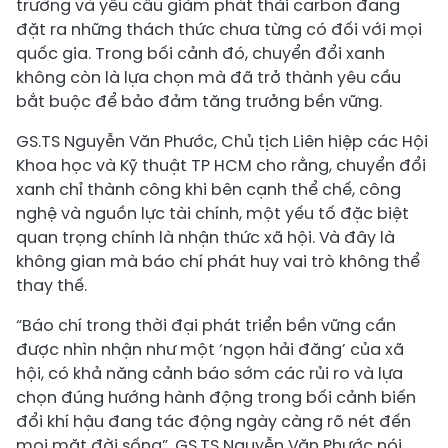
trường và yêu cầu giảm phát thải carbon đang
đặt ra những thách thức chưa từng có đối với mọi
quốc gia. Trong bối cảnh đó, chuyển đổi xanh
không còn là lựa chọn mà đã trở thành yêu cầu
bắt buộc để bảo đảm tăng trưởng bền vững.
GS.TS Nguyễn Văn Phước, Chủ tịch Liên hiệp các Hội
Khoa học và Kỹ thuật TP HCM cho rằng, chuyển đổi
xanh chỉ thành công khi bên cạnh thể chế, công
nghệ và nguồn lực tài chính, một yếu tố đặc biệt
quan trọng chính là nhận thức xã hội. Và đây là
không gian mà báo chí phát huy vai trò không thể
thay thế.
“Báo chí trong thời đại phát triển bền vững cần
được nhìn nhận như một ‘ngọn hải đăng’ của xã
hội, có khả năng cảnh báo sớm các rủi ro và lựa
chọn đúng hướng hành động trong bối cảnh biến
đổi khí hậu đang tác động ngày càng rõ nét đến
mọi mặt đời sống”, GS.TS Nguyễn Văn Phước nói.