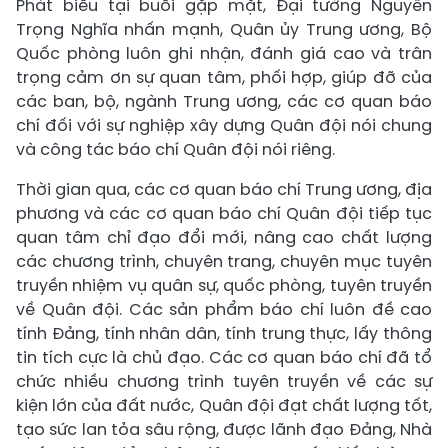
Phát biểu tại buổi gặp mặt, Đại tướng Nguyễn
Trọng Nghĩa nhấn mạnh, Quân ủy Trung ương, Bộ
Quốc phòng luôn ghi nhận, đánh giá cao và trân
trọng cảm ơn sự quan tâm, phối hợp, giúp đỡ của
các ban, bộ, ngành Trung ương, các cơ quan báo
chí đối với sự nghiệp xây dựng Quân đội nói chung
và công tác báo chí Quân đội nói riêng.
Thời gian qua, các cơ quan báo chí Trung ương, địa
phương và các cơ quan báo chí Quân đội tiếp tục
quan tâm chỉ đạo đổi mới, nâng cao chất lượng
các chương trình, chuyên trang, chuyên mục tuyên
truyền nhiệm vụ quân sự, quốc phòng, tuyên truyền
về Quân đội. Các sản phẩm báo chí luôn đề cao
tính Đảng, tính nhân dân, tính trung thực, lấy thông
tin tích cực là chủ đạo. Các cơ quan báo chí đã tổ
chức nhiều chương trình tuyên truyền về các sự
kiện lớn của đất nước, Quân đội đạt chất lượng tốt,
tạo sức lan tỏa sâu rộng, được lãnh đạo Đảng, Nhà