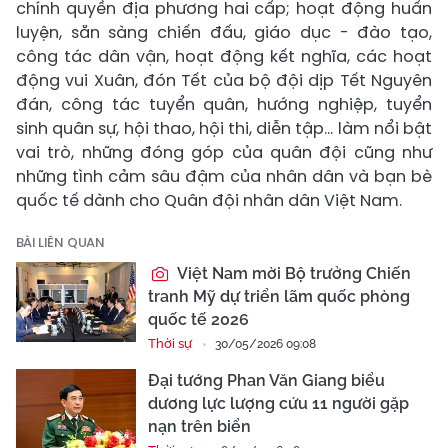
chính quyền địa phương hai cấp; hoạt động huấn
luyện, sẵn sàng chiến đấu, giáo dục - đào tạo,
công tác dân vận, hoạt động kết nghĩa, các hoạt
động vui Xuân, đón Tết của bộ đội dịp Tết Nguyên
đán, công tác tuyển quân, hướng nghiệp, tuyển
sinh quân sự, hội thao, hội thi, diễn tập... làm nổi bật
vai trò, những đóng góp của quân đội cũng như
những tình cảm sâu đậm của nhân dân và bạn bè
quốc tế dành cho Quân đội nhân dân Việt Nam.
BÀI LIÊN QUAN
Việt Nam mời Bộ trưởng Chiến
tranh Mỹ dự triển lãm quốc phòng
quốc tế 2026
Thời sự
30/05/2026 09:08
Đại tướng Phan Văn Giang biểu
dương lực lượng cứu 11 người gặp
nạn trên biển