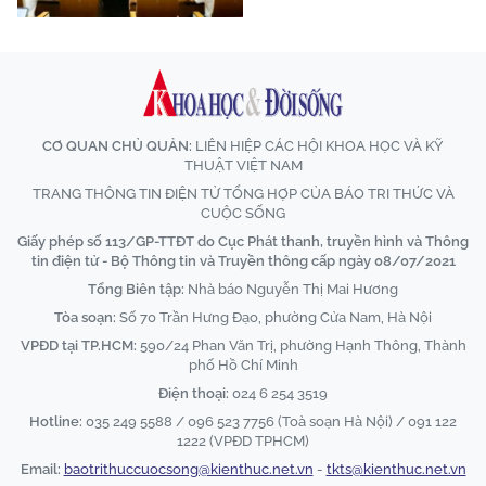
CƠ QUAN CHỦ QUẢN:
LIÊN HIỆP CÁC HỘI KHOA HỌC VÀ KỸ
THUẬT VIỆT NAM
TRANG THÔNG TIN ĐIỆN TỬ TỔNG HỢP CỦA BÁO TRI THỨC VÀ
CUỘC SỐNG
Giấy phép số 113/GP-TTĐT do Cục Phát thanh, truyền hình và Thông
tin điện tử - Bộ Thông tin và Truyền thông cấp ngày 08/07/2021
Tổng Biên tập:
Nhà báo Nguyễn Thị Mai Hương
Tòa soạn:
Số 70 Trần Hưng Đạo, phường Cửa Nam, Hà Nội
VPĐD tại TP.HCM:
590/24 Phan Văn Trị, phường Hạnh Thông, Thành
phố Hồ Chí Minh
Điện thoại:
024 6 254 3519
Hotline:
035 249 5588 / 096 523 7756 (Toà soạn Hà Nội) / 091 122
1222 (VPĐD TPHCM)
Email:
baotrithuccuocsong@kienthuc.net.vn
-
tkts@kienthuc.net.vn