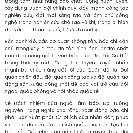
trọng tâm như: nâng cao chất lượng huấn luyện,
xây dựng Quân đội chính quy; đẩy mạnh công tác
nghiên cứu, đổi mới sáng tạo và làm chủ công
nghệ trong nghiên cứu chế tạo vũ khí, trang bị hiện
đại với tinh thần tự chủ, tự lực, tự cường...
Bên cạnh đó, các cơ quan thông tấn, báo chí cần
chú trọng xây dựng, lan tỏa hình ảnh, phẩm chất
cao đẹp cùng giá trị văn hóa của “Bộ đội Cụ Hồ”
trong thời kỳ mới. Công tác tuyên truyền nhấn
mạnh ba chức năng cốt lõi của Quân đội là: Đội
quân chiến đấu, đội quân công tác và đội quân lao
động sản xuất; đồng thời đề cao vai trò của đối
ngoại quốc phòng và hội nhập quốc tế.
Về trách nhiệm của người làm báo, Đại tướng
Nguyễn Trọng Nghĩa cho rằng, hoạt động báo chí
phải luôn xuất phát từ lợi ích của nhân dân, phục
vụ nhân dân và đặt lợi ích quốc gia, dân tộc lên
trên hết. Các nhà báo cần thường xuyên trau dồi