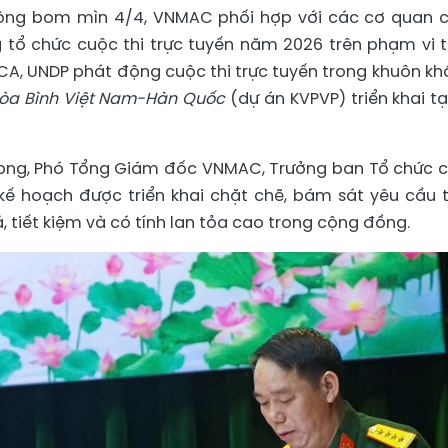
ộng bom mìn 4/4, VNMAC phối hợp với các cơ quan 
 tổ chức cuộc thi trực tuyến năm 2026 trên phạm vi 
ICA, UNDP phát động cuộc thi trực tuyến trong khuôn kh
òa Bình Việt Nam-Hàn Quốc
(dự án KVPVP) triển khai tạ
 Long, Phó Tổng Giám đốc VNMAC, Trưởng ban Tổ chức 
g kế hoạch được triển khai chặt chẽ, bám sát yêu cầu 
ả, tiết kiệm và có tính lan tỏa cao trong cộng đồng.