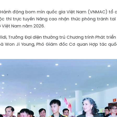
âm Hành động bom mìn quốc gia Việt Nam (VNMAC) tổ 
uộc thi trực tuyến Nâng cao nhận thức phòng tránh tai
ở Việt Nam năm 2026.
di, Trưởng Đại diện thường trú Chương trình Phát triển 
 bà Won Ji Young, Phó Giám đốc Cơ quan Hợp tác quố