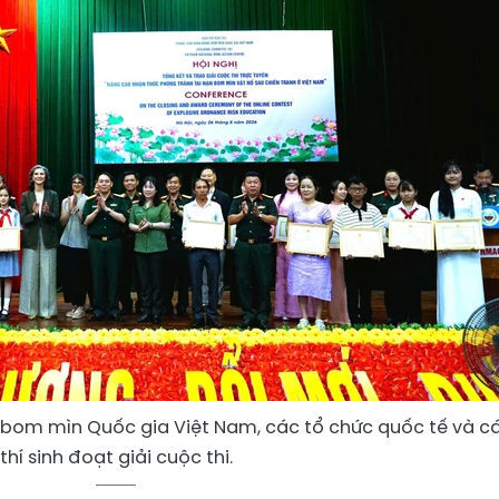
bom mìn Quốc gia Việt Nam, các tổ chức quốc tế và c
thí sinh đoạt giải cuộc thi.