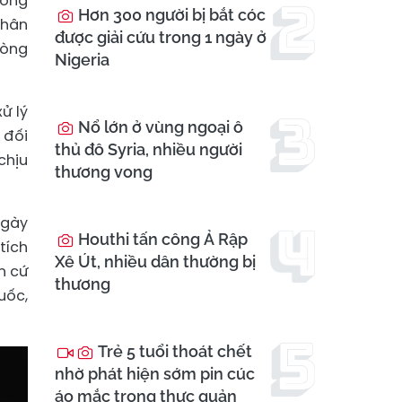
hòng
Hơn 300 người bị bắt cóc
nhân
được giải cứu trong 1 ngày ở
hòng
Nigeria
ử lý
Nổ lớn ở vùng ngoại ô
 đối
thủ đô Syria, nhiều người
chịu
thương vong
ngày
Houthi tấn công Ả Rập
tích
Xê Út, nhiều dân thường bị
n cứ
thương
uốc,
Trẻ 5 tuổi thoát chết
nhờ phát hiện sớm pin cúc
áo mắc trong thực quản