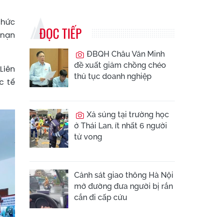
chức
ĐỌC TIẾP
 nạn
ĐBQH Châu Văn Minh
đề xuất giảm chồng chéo
Liên
thủ tục doanh nghiệp
c tế
Xả súng tại trường học
ở Thái Lan, ít nhất 6 người
tử vong
Cảnh sát giao thông Hà Nội
mở đường đưa người bị rắn
cắn đi cấp cứu