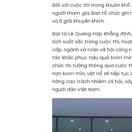
Đối với cuộc thi trong khuôn khổ 
người tham gia, Ban tổ chức ghi nh
và 6 giải Khuyến khích.
Đại tá Lê Quang Hợp khẳng định,
tích xuất sắc trong cuộc thi, ho
cấp, ngành và toàn xã hội cũng 
tác khắc phục hậu quả bom mìn
chức tin tưởng thông qua cuộc th
nạn bom mìn, vật nổ sẽ tiếp tục
nâng cao trách nhiệm xã hội, xâ
người dân Việt Nam.