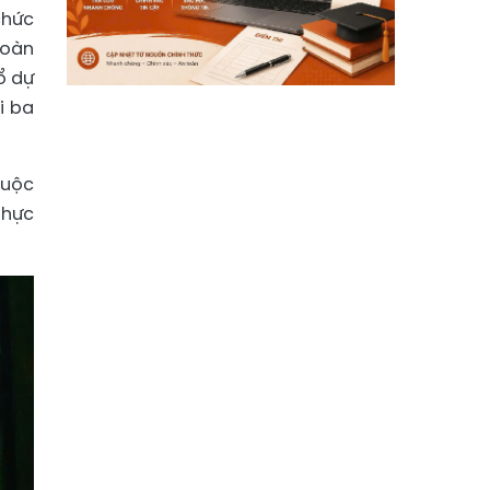
chức
toàn
ổ dự
i ba
cuộc
thực