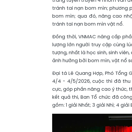
trung tuyên truyền 4 nhóm vấn đề
tránh tai nạn bom mìn; phương ph
bom mìn; qua đó, nâng cao nhậ
tránh tai nạn bom mìn vật nổ.
Đồng thời, VNMAC nâng cấp phần 
lượng lớn người truy cập cùng l
tượng, nhất là học sinh, sinh viê
ảnh hưởng bởi bom mìn, vật nổ sa
Đại tá Lê Quang Hợp, Phó Tổng G
4/4 - 4/5/2026, cuộc thi đã thu h
cực, góp phần nâng cao ý thức, t
kết quả thi, Ban Tổ chức đã công
gồm: 1 giải Nhất; 3 giải Nhì; 4 giải