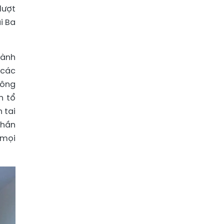
lượt
i Ba
hành
 các
công
n tổ
 tai
phần
 mọi