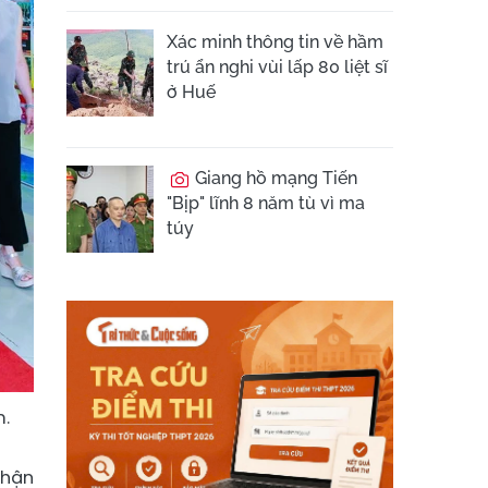
Xác minh thông tin về hầm
trú ẩn nghi vùi lấp 80 liệt sĩ
ở Huế
Giang hồ mạng Tiến
"Bịp" lĩnh 8 năm tù vì ma
túy
.
nhận