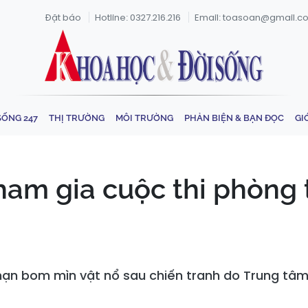
Đặt báo
Hotline: 0327.216.216
Email: toasoan@gmail.c
SỐNG 247
THỊ TRƯỜNG
MÔI TRƯỜNG
PHẢN BIỆN & BẠN ĐỌC
GI
tham gia cuộc thi phòng
 nạn bom mìn vật nổ sau chiến tranh do Trung tâm