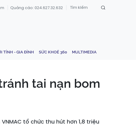
om
Quảng cáo: 024.627.32.632
ỚI TÍNH - GIA ĐÌNH
SỨC KHOẺ 360
MULTIMEDIA
 tránh tai nạn bom
 VNMAC tổ chức thu hút hơn 1,8 triệu