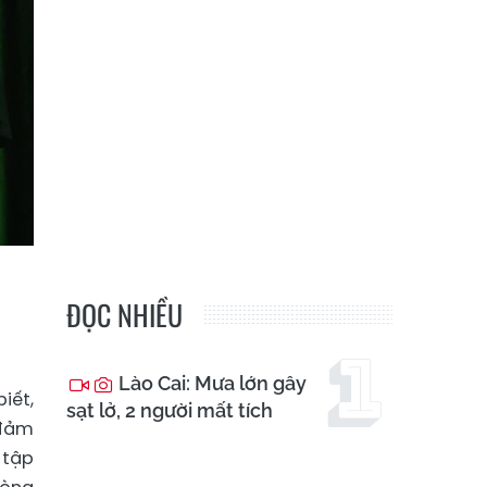
ĐỌC NHIỀU
Lào Cai: Mưa lớn gây
iết,
sạt lở, 2 người mất tích
 đảm
 tập