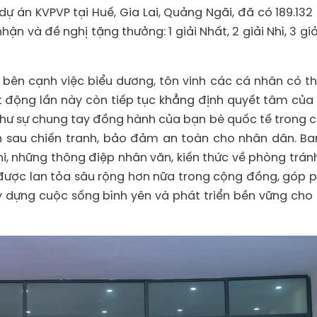
dự án KVPVP tại Huế, Gia Lai, Quảng Ngãi, đã có 189.132 
ận và đề nghị tặng thưởng: 1 giải Nhất, 2 giải Nhì, 3 giả
 bên cạnh việc biểu dương, tôn vinh các cá nhân có t
ạt động lần này còn tiếp tục khẳng định quyết tâm của
như sự chung tay đồng hành của bạn bè quốc tế trong 
 sau chiến tranh, bảo đảm an toàn cho nhân dân. Ba
i, những thông điệp nhân văn, kiến thức về phòng tránh
 được lan tỏa sâu rộng hơn nữa trong cộng đồng, góp 
y dựng cuộc sống bình yên và phát triển bền vững cho