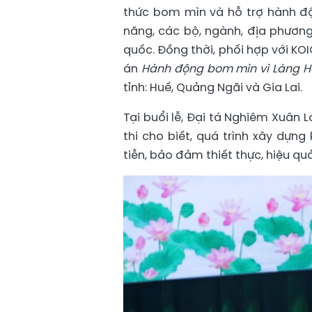
thức bom mìn và hỗ trợ hành đ
năng, các bộ, ngành, địa phương
quốc. Đồng thời, phối hợp với KO
án
Hành động bom mìn vì Làng H
tỉnh: Huế, Quảng Ngãi và Gia Lai.
Tại buổi lễ, Đại tá Nghiêm Xuân
thi cho biết, quá trình xây dựn
tiễn, bảo đảm thiết thực, hiệu qu