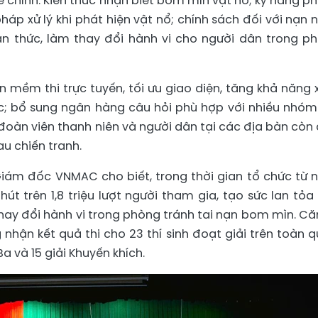
 chính: Kiến thức nhận biết bom mìn vật nổ; kỹ năng p
áp xử lý khi phát hiện vật nổ; chính sách đối với nạn 
n thức, làm thay đổi hành vi cho người dân trong p
mềm thi trực tuyến, tối ưu giao diện, tăng khả năng x
úc; bổ sung ngân hàng câu hỏi phù hợp với nhiều nhóm
n, đoàn viên thanh niên và người dân tại các địa bàn còn 
u chiến tranh.
iám đốc VNMAC cho biết, trong thời gian tổ chức từ 
út trên 1,8 triệu lượt người tham gia, tạo sức lan tỏa 
hay đổi hành vi trong phòng tránh tai nạn bom mìn. Că
 nhận kết quả thi cho 23 thí sinh đoạt giải trên toàn q
 Ba và 15 giải Khuyến khích.