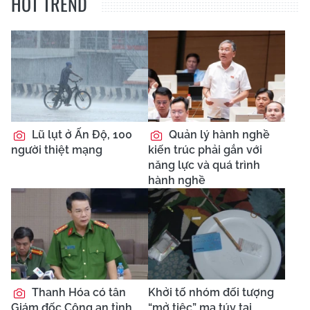
HOT TREND
Lũ lụt ở Ấn Độ, 100
Quản lý hành nghề
người thiệt mạng
kiến trúc phải gắn với
năng lực và quá trình
hành nghề
Thanh Hóa có tân
Khởi tố nhóm đối tượng
Giám đốc Công an tỉnh
“mở tiệc” ma túy tại