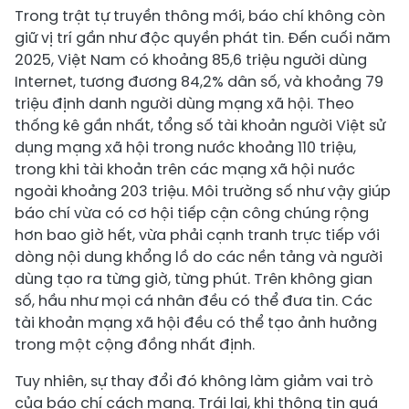
Trong trật tự truyền thông mới, báo chí không còn
giữ vị trí gần như độc quyền phát tin. Đến cuối năm
2025, Việt Nam có khoảng 85,6 triệu người dùng
Internet, tương đương 84,2% dân số, và khoảng 79
triệu định danh người dùng mạng xã hội. Theo
thống kê gần nhất, tổng số tài khoản người Việt sử
dụng mạng xã hội trong nước khoảng 110 triệu,
trong khi tài khoản trên các mạng xã hội nước
ngoài khoảng 203 triệu. Môi trường số như vậy giúp
báo chí vừa có cơ hội tiếp cận công chúng rộng
hơn bao giờ hết, vừa phải cạnh tranh trực tiếp với
dòng nội dung khổng lồ do các nền tảng và người
dùng tạo ra từng giờ, từng phút. Trên không gian
số, hầu như mọi cá nhân đều có thể đưa tin. Các
tài khoản mạng xã hội đều có thể tạo ảnh hưởng
trong một cộng đồng nhất định.
Tuy nhiên, sự thay đổi đó không làm giảm vai trò
của báo chí cách mạng. Trái lại, khi thông tin quá