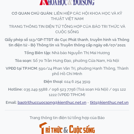
CƠ QUAN CHỦ QUẢN:
LIÊN HIỆP CÁC HỘI KHOA HỌC VÀ KỸ
THUẬT VIỆT NAM
TRANG THÔNG TIN ĐIỆN TỬ TỔNG HỢP CỦA BÁO TRI THỨC VÀ
CUỘC SỐNG
Giấy phép số 113/GP-TTĐT do Cục Phát thanh, truyền hình và Thông
tin điện tử - Bộ Thông tin và Truyền thông cấp ngày 08/07/2021
Tổng Biên tập:
Nhà báo Nguyễn Thị Mai Hương
Tòa soạn:
Số 70 Trần Hưng Đạo, phường Cửa Nam, Hà Nội
VPĐD tại TP.HCM:
590/24 Phan Văn Trị, phường Hạnh Thông, Thành
phố Hồ Chí Minh
Điện thoại:
024 6 254 3519
Hotline:
035 249 5588 / 096 523 7756 (Toà soạn Hà Nội) / 091 122
1222 (VPĐD TPHCM)
Email:
baotrithuccuocsong@kienthuc.net.vn
-
tkts@kienthuc.net.vn
Trang thông tin điện tử tổng hợp của Báo