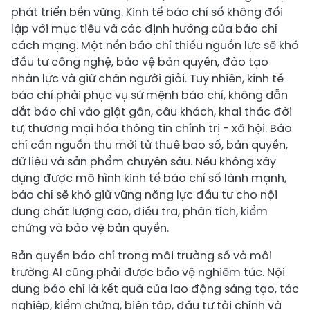
phát triển bền vững. Kinh tế báo chí số không đối
lập với mục tiêu và các định hướng của báo chí
cách mạng. Một nền báo chí thiếu nguồn lực sẽ khó
đầu tư công nghệ, bảo vệ bản quyền, đào tạo
nhân lực và giữ chân người giỏi. Tuy nhiên, kinh tế
báo chí phải phục vụ sứ mệnh báo chí, không dẫn
dắt báo chí vào giật gân, câu khách, khai thác đời
tư, thương mại hóa thông tin chính trị - xã hội. Báo
chí cần nguồn thu mới từ thuê bao số, bản quyền,
dữ liệu và sản phẩm chuyên sâu. Nếu không xây
dựng được mô hình kinh tế báo chí số lành mạnh,
báo chí sẽ khó giữ vững năng lực đầu tư cho nội
dung chất lượng cao, điều tra, phân tích, kiểm
chứng và bảo vệ bản quyền.
Bản quyền báo chí trong môi trường số và môi
trường AI cũng phải được bảo vệ nghiêm túc. Nội
dung báo chí là kết quả của lao động sáng tạo, tác
nghiệp, kiểm chứng, biên tập, đầu tư tài chính và