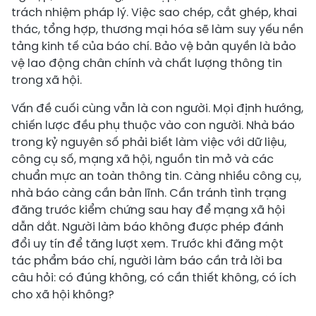
trách nhiệm pháp lý. Việc sao chép, cắt ghép, khai
thác, tổng hợp, thương mại hóa sẽ làm suy yếu nền
tảng kinh tế của báo chí. Bảo vệ bản quyền là bảo
vệ lao động chân chính và chất lượng thông tin
trong xã hội.
Vấn đề cuối cùng vẫn là con người. Mọi định hướng,
chiến lược đều phụ thuộc vào con người. Nhà báo
trong kỷ nguyên số phải biết làm việc với dữ liệu,
công cụ số, mạng xã hội, nguồn tin mở và các
chuẩn mực an toàn thông tin. Càng nhiều công cụ,
nhà báo càng cần bản lĩnh. Cần tránh tình trạng
đăng trước kiểm chứng sau hay để mạng xã hội
dẫn dắt. Người làm báo không được phép đánh
đổi uy tín để tăng lượt xem. Trước khi đăng một
tác phẩm báo chí, người làm báo cần trả lời ba
câu hỏi: có đúng không, có cần thiết không, có ích
cho xã hội không?