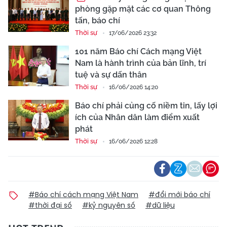
phòng gặp mặt các cơ quan Thông
tấn, báo chí
Thời sự
17/06/2026 23:32
101 năm Báo chí Cách mạng Việt
Nam là hành trình của bản lĩnh, trí
tuệ và sự dấn thân
Thời sự
16/06/2026 14:20
Báo chí phải củng cố niềm tin, lấy lợi
ích của Nhân dân làm điểm xuất
phát
Thời sự
16/06/2026 12:28
#Báo chí cách mạng Việt Nam
#đổi mới báo chí
#thời đại số
#kỷ nguyên số
#dữ liệu