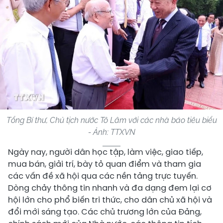
Tổng Bí thư, Chủ tịch nước Tô Lâm với các nhà báo tiêu biểu
- Ảnh: TTXVN
Ngày nay, người dân học tập, làm việc, giao tiếp,
mua bán, giải trí, bày tỏ quan điểm và tham gia
các vấn đề xã hội qua các nền tảng trực tuyến.
Dòng chảy thông tin nhanh và đa dạng đem lại cơ
hội lớn cho phổ biến tri thức, cho dân chủ xã hội và
đổi mới sáng tạo. Các chủ trương lớn của Đảng,