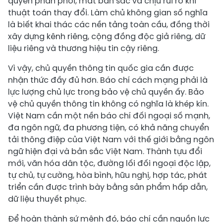
quyền phân phối, mất bản sắc và chịu rủi ro khi
thuật toán thay đổi. Làm chủ không gian số nghĩa
là biết khai thác các nền tảng toàn cầu, đồng thời
xây dựng kênh riêng, cộng đồng độc giả riêng, dữ
liệu riêng và thương hiệu tin cậy riêng.
Vì vậy, chủ quyền thông tin quốc gia cần được
nhận thức đầy đủ hơn. Báo chí cách mạng phải là
lực lượng chủ lực trong bảo vệ chủ quyền ấy. Bảo
vệ chủ quyền thông tin không có nghĩa là khép kín.
Việt Nam cần một nền báo chí đối ngoại số mạnh,
đa ngôn ngữ, đa phương tiện, có khả năng chuyển
tải thông điệp của Việt Nam với thế giới bằng ngôn
ngữ hiện đại và bản sắc Việt Nam. Thành tựu đổi
mới, văn hóa dân tộc, đường lối đối ngoại độc lập,
tự chủ, tự cường, hòa bình, hữu nghị, hợp tác, phát
triển cần được trình bày bằng sản phẩm hấp dẫn,
dữ liệu thuyết phục.
Để hoàn thành sứ mệnh đó, báo chí cần nguồn lực