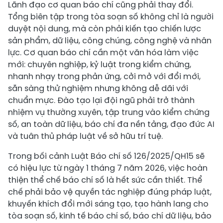
Lãnh đạo cơ quan báo chí cũng phải thay đổi.
Tổng biên tập trong tòa soạn số không chỉ là người
duyệt nội dung, mà còn phải kiến tạo chiến lược
sản phẩm, dữ liệu, công chúng, công nghệ và nhân
lực. Cơ quan báo chí cần một văn hóa làm việc
mới: chuyên nghiệp, kỷ luật trong kiểm chứng,
nhanh nhạy trong phản ứng, cởi mở với đổi mới,
sẵn sàng thử nghiệm nhưng không dễ dãi với
chuẩn mực. Đào tạo lại đội ngũ phải trở thành
nhiệm vụ thường xuyên, tập trung vào kiểm chứng
số, an toàn dữ liệu, báo chí đa nền tảng, đạo đức AI
và tuân thủ pháp luật về sở hữu trí tuệ.
Trong bối cảnh Luật Báo chí số 126/2025/QH15 sẽ
có hiệu lực từ ngày 1 tháng 7 năm 2026, việc hoàn
thiện thể chế báo chí số là hết sức cần thiết. Thể
chế phải bảo vệ quyền tác nghiệp đúng pháp luật,
khuyến khích đổi mới sáng tạo, tạo hành lang cho
tòa soạn số, kinh tế báo chí số, báo chí dữ liệu, bảo