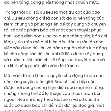
đa nền tảng, càng phải thống nhất chuẩn mực.
Trong thời đại số, dữ liệu là một trụ cột của báo
chí. Dữ liệu không chỉ là con số; đó là nền tảng của
kiểm chứng và phương tiện để xây dựng và chuyển
tải các tác phẩm báo chí một cách thuyết phục
hơn, toàn diện hơn. Các cơ quan thông tấn, báo chí
lớn, uy tín trên thế giới hiện đều đầu tư rất lớn cho
việc xây dựng dữ liệu và dành nguồn nhân lực đáng
kể cho công tác dữ liệu. Khi dữ liệu được xây dựng
và quản trị tốt, báo chí sẽ tăng sức thuyết phục và
có khả năng phát hiện vấn đề từ sớm.
Một vấn đề lớn khác là quyền chủ động trước các
nền tảng xuyên biên giới. Báo chí cần tiếp cận
được nơi công chúng hiện diện qua mọi nền tảng,
nhưng không thể để lệ thuộc vào thuật toán bên
ngoài. Nếu chỉ chạy theo lượt xem và cơ chế đề
xuất, cơ quan báo chí dễ mất dữ liệu độc giả, mất