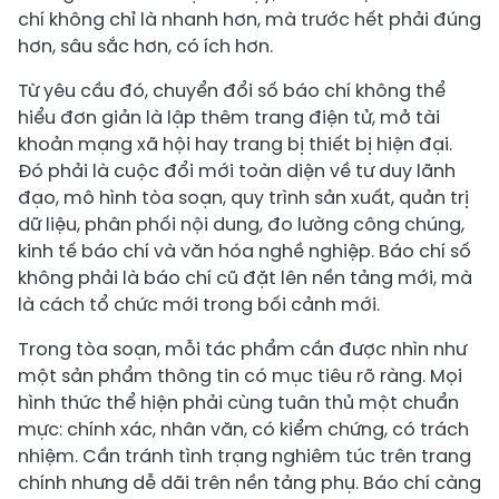
chí không chỉ là nhanh hơn, mà trước hết phải đúng
hơn, sâu sắc hơn, có ích hơn.
Từ yêu cầu đó, chuyển đổi số báo chí không thể
hiểu đơn giản là lập thêm trang điện tử, mở tài
khoản mạng xã hội hay trang bị thiết bị hiện đại.
Đó phải là cuộc đổi mới toàn diện về tư duy lãnh
đạo, mô hình tòa soạn, quy trình sản xuất, quản trị
dữ liệu, phân phối nội dung, đo lường công chúng,
kinh tế báo chí và văn hóa nghề nghiệp. Báo chí số
không phải là báo chí cũ đặt lên nền tảng mới, mà
là cách tổ chức mới trong bối cảnh mới.
Trong tòa soạn, mỗi tác phẩm cần được nhìn như
một sản phẩm thông tin có mục tiêu rõ ràng. Mọi
hình thức thể hiện phải cùng tuân thủ một chuẩn
mực: chính xác, nhân văn, có kiểm chứng, có trách
nhiệm. Cần tránh tình trạng nghiêm túc trên trang
chính nhưng dễ dãi trên nền tảng phụ. Báo chí càng