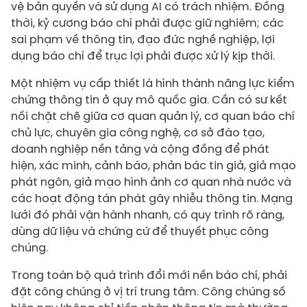
vệ bản quyền và sử dụng AI có trách nhiệm. Đồng
thời, kỷ cương báo chí phải được giữ nghiêm; các
sai phạm về thông tin, đạo đức nghề nghiệp, lợi
dụng báo chí để trục lợi phải được xử lý kịp thời.
Một nhiệm vụ cấp thiết là hình thành năng lực kiểm
chứng thông tin ở quy mô quốc gia. Cần có sư kết
nối chặt chẽ giữa cơ quan quản lý, cơ quan báo chí
chủ lực, chuyên gia công nghệ, cơ sở đào tạo,
doanh nghiệp nền tảng và cộng đồng để phát
hiện, xác minh, cảnh báo, phản bác tin giả, giả mạo
phát ngôn, giả mạo hình ảnh cơ quan nhà nước và
các hoạt động tán phát gây nhiễu thông tin. Mạng
lưới đó phải vận hành nhanh, có quy trình rõ ràng,
dùng dữ liệu và chứng cứ để thuyết phục công
chúng.
Trong toàn bộ quá trình đổi mới nền báo chí, phải
đặt công chúng ở vị trí trung tâm. Công chúng số