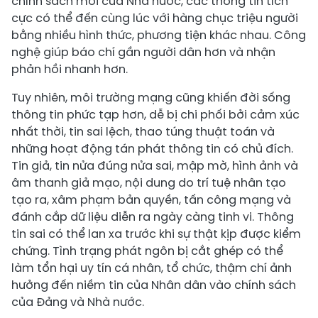
chính sách mới của Nhà nước, các thông tin tích
cực có thể đến cùng lúc với hàng chục triệu người
bằng nhiều hình thức, phương tiện khác nhau. Công
nghệ giúp báo chí gần người dân hơn và nhận
phản hồi nhanh hơn.
Tuy nhiên, môi trường mạng cũng khiến đời sống
thông tin phức tạp hơn, dễ bị chi phối bởi cảm xúc
nhất thời, tin sai lệch, thao túng thuật toán và
những hoạt động tán phát thông tin có chủ đích.
Tin giả, tin nửa đúng nửa sai, mập mờ, hình ảnh và
âm thanh giả mạo, nội dung do trí tuệ nhân tạo
tạo ra, xâm phạm bản quyền, tấn công mạng và
đánh cắp dữ liệu diễn ra ngày càng tinh vi. Thông
tin sai có thể lan xa trước khi sự thật kịp được kiểm
chứng. Tình trạng phát ngôn bị cắt ghép có thể
làm tổn hại uy tín cá nhân, tổ chức, thậm chí ảnh
hưởng đến niềm tin của Nhân dân vào chính sách
của Đảng và Nhà nước.