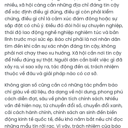
nhiều, xã hội càng cần những địa chỉ đáng tin cậy
để xác định điều gì đúng, điều gì còn phải kiểm
chứng, điều gì chỉ là cảm xúc đám đông hoặc sự
sắp đặt có chủ ý. Điều đó đòi hỏi sự chuyên nghiệp,
thái độ lao động nghề nghiệp nghiêm túc và bản
lĩnh trước mọi sức ép. Báo chí phải là nơi nhân dân
tìm đến khi cần sự xác nhận đáng tin cậy, không
phải nơi chạy theo xu hướng. Xã hội cần nơi tin cậy
để hiểu đúng sự thật. Người dân cần biết việc gì đã
xảy ra, vì sao xảy ra, tác động đến ai, trách nhiệm
thuộc về đâu và giải pháp nào có cơ sở.
Không gian số cũng cần có những tác phẩm báo
chí giàu về dữ liệu, đa dạng về nội dung, phong phú
cách diễn đạt, sâu về phân tích chính sách. Nhiều
vấn đề hiện nay, từ chuyển đổi số, chuyển đổi xanh,
cải cách hành chính, chính sách an sinh đến biến
động kinh tế quốc tế, đều khó nắm bắt nếu chỉ đọc
những mẩu tin rời rạc. Vì vậy, trách nhiệm của báo