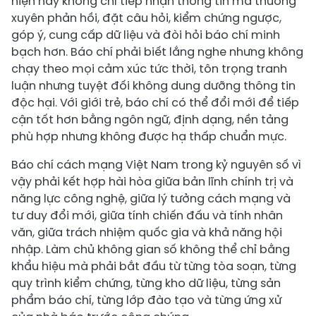
hiện nay không chỉ tiếp nhận thông tin mà thường
xuyên phản hồi, đặt câu hỏi, kiểm chứng ngược,
góp ý, cung cấp dữ liệu và đòi hỏi báo chí minh
bạch hơn. Báo chí phải biết lắng nghe nhưng không
chạy theo mọi cảm xúc tức thời, tôn trọng tranh
luận nhưng tuyệt đối không dung dưỡng thông tin
độc hại. Với giới trẻ, báo chí có thể đổi mới để tiếp
cận tốt hơn bằng ngôn ngữ, định dạng, nền tảng
phù hợp nhưng không được hạ thấp chuẩn mực.
Báo chí cách mạng Việt Nam trong kỷ nguyên số vì
vậy phải kết hợp hài hòa giữa bản lĩnh chính trị và
năng lực công nghệ, giữa lý tưởng cách mạng và
tư duy đổi mới, giữa tính chiến đấu và tính nhân
văn, giữa trách nhiệm quốc gia và khả năng hội
nhập. Làm chủ không gian số không thể chỉ bằng
khẩu hiệu mà phải bắt đầu từ từng tòa soạn, từng
quy trình kiểm chứng, từng kho dữ liệu, từng sản
phẩm báo chí, từng lớp đào tạo và từng ứng xử