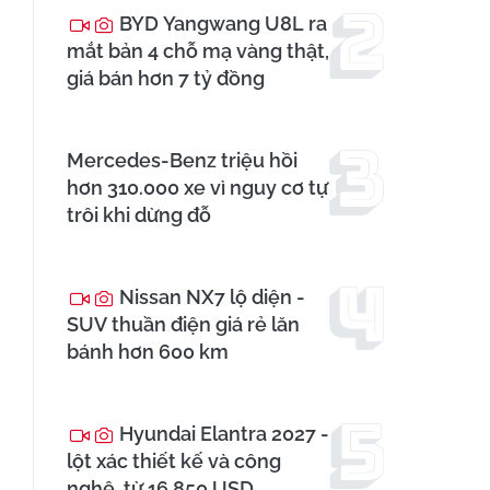
BYD Yangwang U8L ra
mắt bản 4 chỗ mạ vàng thật,
giá bán hơn 7 tỷ đồng
Mercedes-Benz triệu hồi
hơn 310.000 xe vì nguy cơ tự
trôi khi dừng đỗ
Nissan NX7 lộ diện -
SUV thuần điện giá rẻ lăn
bánh hơn 600 km
Hyundai Elantra 2027 -
lột xác thiết kế và công
nghệ, từ 16.850 USD