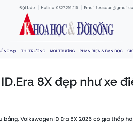
Đặt báo
Hotline: 0327.216.216
Email: toasoan@gmail.c
SỐNG 247
THỊ TRƯỜNG
MÔI TRƯỜNG
PHẢN BIỆN & BẠN ĐỌC
GI
D.Era 8X đẹp như xe đi
u bảng, Volkswagen ID.Era 8X 2026 có giá thấp h