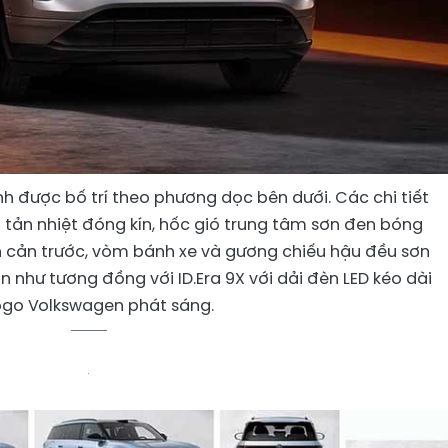
h được bố trí theo phương dọc bên dưới. Các chi tiết
tản nhiệt đóng kín, hốc gió trung tâm sơn đen bóng
 cản trước, vòm bánh xe và gương chiếu hậu đều sơn
 như tương đồng với ID.Era 9X với dải đèn LED kéo dài
ogo Volkswagen phát sáng.