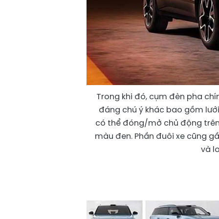
Trong khi đó, cụm đèn pha chín
đáng chú ý khác bao gồm lưới 
có thể đóng/mở chủ động trên
màu đen. Phần đuôi xe cũng gần
và l