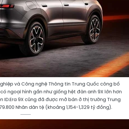
ghiệp và Công nghệ Thông tin Trung Quốc công bố
 có ngoại hình gần như giống hệt đàn anh 9X lớn hơn
en ID.Era 9X cũng đã được mở bán ở thị trường Trung
79.800 Nhân dân tệ (khoảng 1,154-1,329 tỷ đồng).