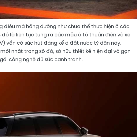
g điều mà hãng dường như chưa thể thực hiện ở các
, đó là liên tục tung ra các mẫu ô tô thuần điện và xe
V) vốn có sức hút đáng kể ở đất nước tỷ dân này.
 mới nhất trong số đó, sở hữu thiết kế hiện đại và gọn
gói công nghệ đủ sức cạnh tranh.