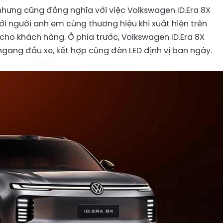
 nhưng cũng đồng nghĩa với việc Volkswagen ID.Era 8X
ới người anh em cùng thương hiệu khi xuất hiện trên
cho khách hàng. Ở phía trước, Volkswagen ID.Era 8X
ngang đầu xe, kết hợp cùng đèn LED định vị ban ngày.