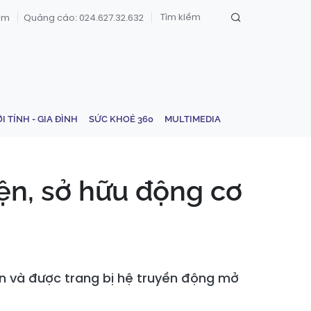
om
Quảng cáo: 024.627.32.632
ỚI TÍNH - GIA ĐÌNH
SỨC KHOẺ 360
MULTIMEDIA
ện, sở hữu động cơ
ơn và được trang bị hệ truyền động mở