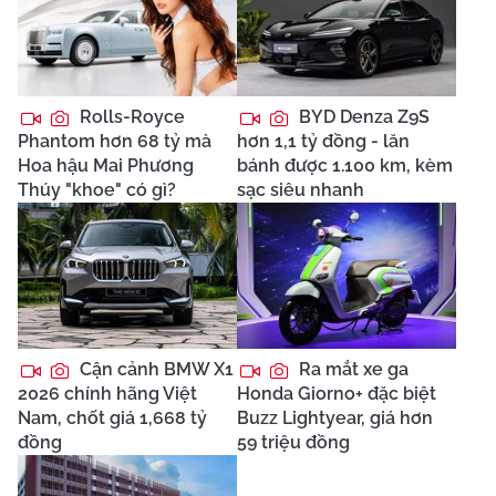
Rolls-Royce
BYD Denza Z9S
Phantom hơn 68 tỷ mà
hơn 1,1 tỷ đồng - lăn
Hoa hậu Mai Phương
bánh được 1.100 km, kèm
Thúy "khoe" có gì?
sạc siêu nhanh
Cận cảnh BMW X1
Ra mắt xe ga
2026 chính hãng Việt
Honda Giorno+ đặc biệt
Nam, chốt giá 1,668 tỷ
Buzz Lightyear, giá hơn
đồng
59 triệu đồng