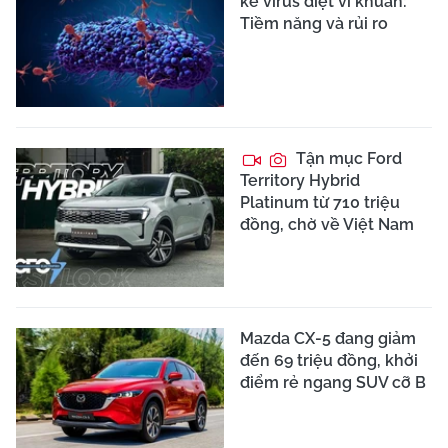
kế virus diệt vi khuẩn:
Tiềm năng và rủi ro
Tận mục Ford
Territory Hybrid
Platinum từ 710 triệu
đồng, chờ về Việt Nam
Mazda CX-5 đang giảm
đến 69 triệu đồng, khởi
điểm rẻ ngang SUV cỡ B