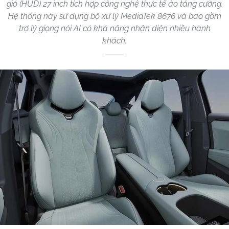
gió (HUD) 27 inch tích hợp công nghệ thực tế ảo tăng cường.
Hệ thống này sử dụng bộ xử lý MediaTek 8676 và bao gồm
trợ lý giọng nói AI có khả năng nhận diện nhiều hành
khách.