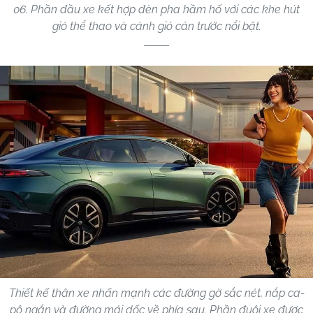
06. Phần đầu xe kết hợp đèn pha hầm hố với các khe hút
gió thể thao và cánh gió cản trước nổi bật.
Thiết kế thân xe nhấn mạnh các đường gờ sắc nét, nắp ca-
pô ngắn và đường mái dốc về phía sau. Phần đuôi xe được