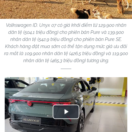
Volkswagen ID. Unyx 07 có giá khởi điểm từ 129.900 nhân
dân tệ (504,1 triệu đồng) cho phiên bản Pure và 139.900
nhân dân tệ (542,9 triệu đồng) cho phiên bản Pure SE.
Khách hàng đặt mua sớm có thể tận dụng mức giá ưu đãi
ra mắt là 109.900 nhân dân tệ (426,5 triệu đồng) và 119.900
nhân dân tệ (465,3 triệu đồng) tương ứng.
Play
Video