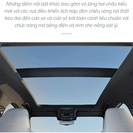
Những điểm nổi bật khác bao gồm vô lăng hai chấu kiểu
mới với các nút điều khiển tích hợp, đèn chiếu sáng nội thất
kéo dài đến cửa xe và cửa sổ trời toàn cảnh tiêu chuẩn với
chức năng mở bằng điện và rèm che nắng vật lý.