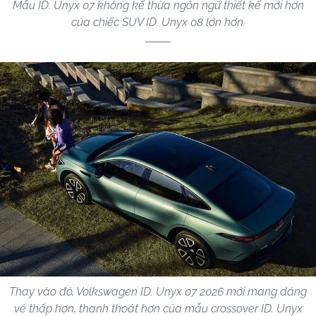
Mẫu ID. Unyx 07 không kế thừa ngôn ngữ thiết kế mới hơn
của chiếc SUV ID. Unyx 08 lớn hơn.
Thay vào đó, Volkswagen ID. Unyx 07 2026 mới mang dáng
vẻ thấp hơn, thanh thoát hơn của mẫu crossover ID. Unyx