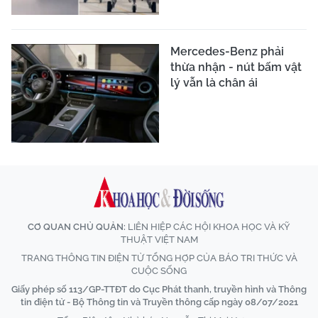
Mercedes-Benz phải
thừa nhận - nút bấm vật
lý vẫn là chân ái
CƠ QUAN CHỦ QUẢN:
LIÊN HIỆP CÁC HỘI KHOA HỌC VÀ KỸ
THUẬT VIỆT NAM
TRANG THÔNG TIN ĐIỆN TỬ TỔNG HỢP CỦA BÁO TRI THỨC VÀ
CUỘC SỐNG
Giấy phép số 113/GP-TTĐT do Cục Phát thanh, truyền hình và Thông
tin điện tử - Bộ Thông tin và Truyền thông cấp ngày 08/07/2021