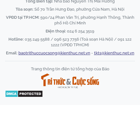
Tổng Biên tập:
Nhà báo Nguyễn Thị Mai Hương
Tòa soạn:
Số 70 Trần Hưng Đạo, phường Cửa Nam, Hà Nội
VPĐD tại TP.HCM:
590/24 Phan Văn Trị, phường Hạnh Thông, Thành
phố Hồ Chí Minh
Điện thoại:
024 6 254 3519
Hotline:
035 249 5588 / 096 523 7756 (Toà soạn Hà Nội) / 091 122
1222 (VPĐD TPHCM)
Email:
baotrithuccuocsong@kienthuc.net.vn
-
tkts@kienthuc.net.vn
Trang thông tin điện tử tổng hợp của Báo