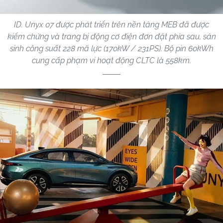
ID. Unyx 07 được phát triển trên nền tảng MEB đã được
kiểm chứng và trang bị động cơ điện đơn đặt phía sau, sản
sinh công suất 228 mã lực (170kW / 231PS). Bộ pin 60kWh
cung cấp phạm vi hoạt động CLTC là 558km.