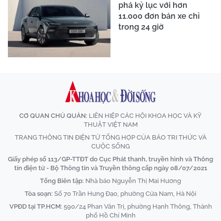
phá kỷ lục với hơn
11.000 đơn bán xe chỉ
trong 24 giờ
CƠ QUAN CHỦ QUẢN:
LIÊN HIỆP CÁC HỘI KHOA HỌC VÀ KỸ
THUẬT VIỆT NAM
TRANG THÔNG TIN ĐIỆN TỬ TỔNG HỢP CỦA BÁO TRI THỨC VÀ
CUỘC SỐNG
Giấy phép số 113/GP-TTĐT do Cục Phát thanh, truyền hình và Thông
tin điện tử - Bộ Thông tin và Truyền thông cấp ngày 08/07/2021
Tổng Biên tập:
Nhà báo Nguyễn Thị Mai Hương
Tòa soạn:
Số 70 Trần Hưng Đạo, phường Cửa Nam, Hà Nội
VPĐD tại TP.HCM:
590/24 Phan Văn Trị, phường Hạnh Thông, Thành
phố Hồ Chí Minh