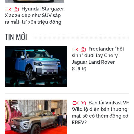
Hyundai Stargazer
X 2026 đẹp như SUV sắp
ra mắt, từ 769 triệu đồng
TIN MỚI
Freelander “hồi
sinh” dưới tay Chery
Jaguar Land Rover
(CJLR)
Bán tải VinFast VF
Wild lộ diện bản thương
mại, sẽ có thêm động cơ
EREV?