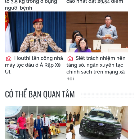
lồ 3,5 kg trong ổ bụng
cao nhất đạt 29,54 điểm
người bệnh
Houthi tấn công nhà
Siết trách nhiệm nền
máy lọc dầu ở Ả Rập Xê
tảng số, ngăn xuyên tạc
Út
chính sách trên mạng xã
hội
CÓ THỂ BẠN QUAN TÂM