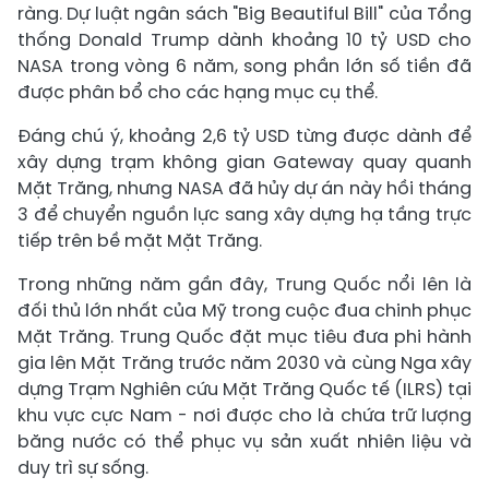
ràng. Dự luật ngân sách "Big Beautiful Bill" của Tổng
thống Donald Trump dành khoảng 10 tỷ USD cho
NASA trong vòng 6 năm, song phần lớn số tiền đã
được phân bổ cho các hạng mục cụ thể.
Đáng chú ý, khoảng 2,6 tỷ USD từng được dành để
xây dựng trạm không gian Gateway quay quanh
Mặt Trăng, nhưng NASA đã hủy dự án này hồi tháng
3 để chuyển nguồn lực sang xây dựng hạ tầng trực
tiếp trên bề mặt Mặt Trăng.
Trong những năm gần đây, Trung Quốc nổi lên là
đối thủ lớn nhất của Mỹ trong cuộc đua chinh phục
Mặt Trăng. Trung Quốc đặt mục tiêu đưa phi hành
gia lên Mặt Trăng trước năm 2030 và cùng Nga xây
dựng Trạm Nghiên cứu Mặt Trăng Quốc tế (ILRS) tại
khu vực cực Nam - nơi được cho là chứa trữ lượng
băng nước có thể phục vụ sản xuất nhiên liệu và
duy trì sự sống.