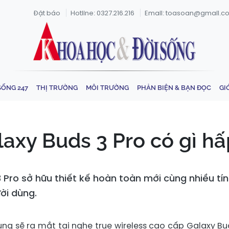
Đặt báo
Hotline: 0327.216.216
Email: toasoan@gmail.c
SỐNG 247
THỊ TRƯỜNG
MÔI TRƯỜNG
PHẢN BIỆN & BẠN ĐỌC
GI
laxy Buds 3 Pro có gì h
 3 Pro sở hữu thiết kế hoàn toàn mới cùng nhiều 
ời dùng.
ng sẽ ra mắt tai nghe true wireless cao cấp Galaxy Bu