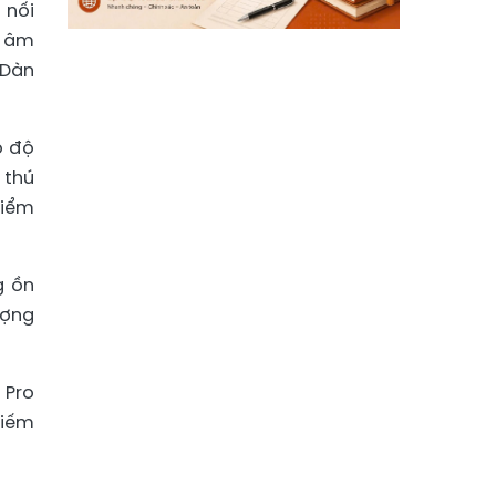
 nối
n âm
 Dàn
o độ
 thú
điểm
g ồn
ượng
 Pro
kiếm