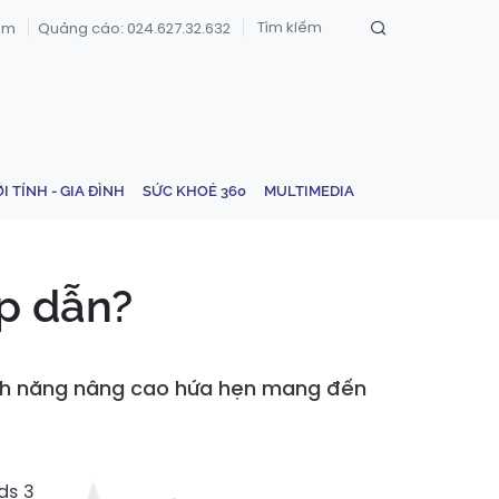
om
Quảng cáo: 024.627.32.632
ỚI TÍNH - GIA ĐÌNH
SỨC KHOẺ 360
MULTIMEDIA
ấp dẫn?
tính năng nâng cao hứa hẹn mang đến
ds 3