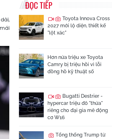
ĐỌC TIẾP
Toyota Innova Cross
dài,
2027 mới lộ diện, thiết kế
 mái
"lột xác"
Hơn nửa triệu xe Toyota
Camry bị triệu hồi vì lỗi
đồng hồ kỹ thuật số
Bugatti Destrier -
hypercar triệu đô "thửa"
riêng cho đại gia mê động
cơ W16
Tổng thống Trump từ