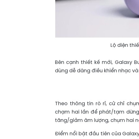
Lộ diện thi
Bên cạnh thiết kế mới, Galaxy B
dùng dễ dàng điều khiển nhạc và
Theo thông tin rò rỉ, cử chỉ c
chạm hai lần để phát/tạm dừng 
tăng/giảm âm lượng, chụm hai n
Điểm nổi bật đầu tiên của Galaxy 