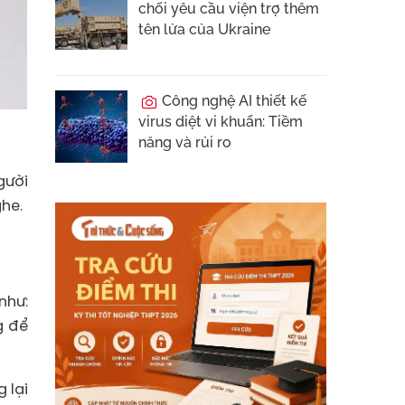
chối yêu cầu viện trợ thêm
tên lửa của Ukraine
Công nghệ AI thiết kế
virus diệt vi khuẩn: Tiềm
năng và rủi ro
gười
he.
như:
g để
 lại