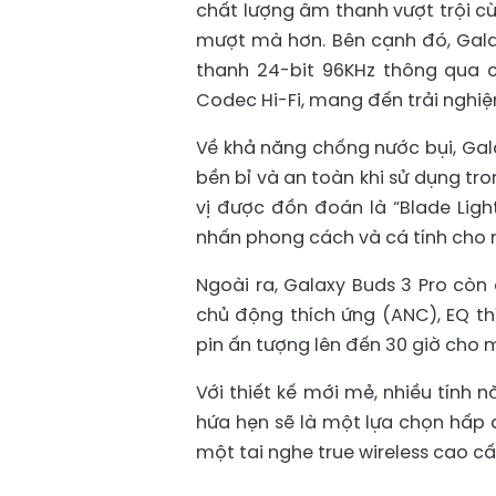
chất lượng âm thanh vượt trội cùn
mượt mà hơn. Bên cạnh đó, Gala
thanh 24-bit 96KHz thông qua 
Codec Hi-Fi, mang đến trải nghiệ
Về khả năng chống nước bụi, Gal
bền bỉ và an toàn khi sử dụng tr
vị được đồn đoán là “Blade Light
nhấn phong cách và cá tính cho 
Ngoài ra, Galaxy Buds 3 Pro còn
chủ động thích ứng (ANC), EQ th
pin ấn tượng lên đến 30 giờ cho 
Với thiết kế mới mẻ, nhiều tính 
hứa hẹn sẽ là một lựa chọn hấp
một tai nghe true wireless cao cấ