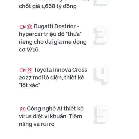
chốt giá 1,668 tỷ đồng
Bugatti Destrier -
hypercar triệu đô "thửa"
riêng cho đại gia mê động
cơ W16
Toyota Innova Cross
2027 mới lộ diện, thiết kế
"lột xác"
Công nghệ AI thiết kế
virus diệt vi khuẩn: Tiềm
năng và rủi ro