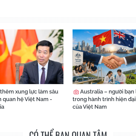
thêm xung lực làm sâu
Australia – người bạn 
n quan hệ Việt Nam -
trong hành trình hiện đạ
ia
của Việt Nam
CÓ THỂ BẠN QUAN TÂM