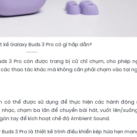
ết kế Galaxy Buds 3 Pro có gì hấp dẫn?
uds 3 Pro còn được trang bị cử chỉ chụm, cho phép n
 các thao tác khác mà không cần phải chạm vào tai ng
hụm có thể được sử dụng để thực hiện các hành động 
nhạc, chạm ba lần để chuyển bài hát, vuốt lên/xuốn
gón tay để kích hoạt chế độ Ambient Sound.
Buds 3 Pro là thiết kế trình điều khiển kép hứa hẹn mang