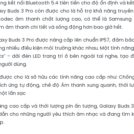
g kết nối Bluetooth 5.4 tiên tiến cho độ ổn định và kết
xy Buds 3 Pro còn được cho là hỗ trợ khả năng truyề
codec âm thanh chất lượng cao, có thể là Samsung
m âm thanh chi tiết và sống động hơn bao giờ hết.
axy Buds 3 Pro được nâng cấp lên chuẩn IP57, đảm bả
ong nhiều điều kiện môi trường khác nhau. Một tính năng
s” – dải đèn LED trang trí ở bên ngoài tai nghe, tạo 
người dùng.
 được cho là sở hữu các tính năng cao cấp như: Chốn
ích ứng tự động, chế độ Âm thanh xung quanh, thời l
một lần sạc
năng cao cấp và thời lượng pin ấn tượng, Galaxy Buds 3
 dẫn cho những người yêu thích âm nhạc và đang tìm 
p.