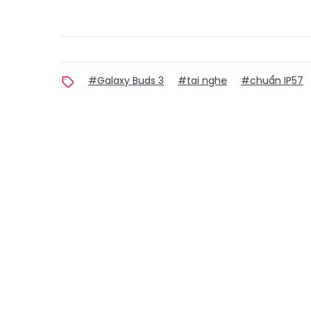
#Galaxy Buds 3
#tai nghe
#chuẩn IP57