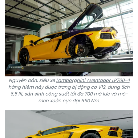
Nguyên bản, siêu xe
Lamborghini Aventador LP700-4
hàng hiếm
này được trang bị động cơ V12, dung tích
6,5 lít, sản sinh công suất tối đa 700 mã lực và mô-
men xoắn cực đại 690 Nm.