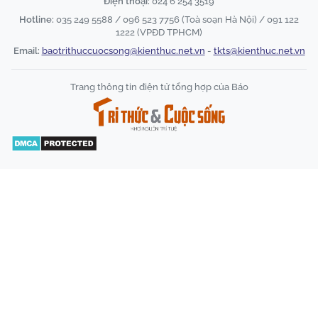
Điện thoại:
024 6 254 3519
Hotline:
035 249 5588 / 096 523 7756 (Toà soạn Hà Nội) / 091 122
1222 (VPĐD TPHCM)
Email:
baotrithuccuocsong@kienthuc.net.vn
-
tkts@kienthuc.net.vn
Trang thông tin điện tử tổng hợp của Báo