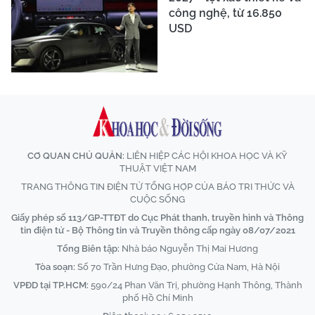
công nghệ, từ 16.850
USD
CƠ QUAN CHỦ QUẢN:
LIÊN HIỆP CÁC HỘI KHOA HỌC VÀ KỸ
THUẬT VIỆT NAM
TRANG THÔNG TIN ĐIỆN TỬ TỔNG HỢP CỦA BÁO TRI THỨC VÀ
CUỘC SỐNG
Giấy phép số 113/GP-TTĐT do Cục Phát thanh, truyền hình và Thông
tin điện tử - Bộ Thông tin và Truyền thông cấp ngày 08/07/2021
Tổng Biên tập:
Nhà báo Nguyễn Thị Mai Hương
Tòa soạn:
Số 70 Trần Hưng Đạo, phường Cửa Nam, Hà Nội
VPĐD tại TP.HCM:
590/24 Phan Văn Trị, phường Hạnh Thông, Thành
phố Hồ Chí Minh