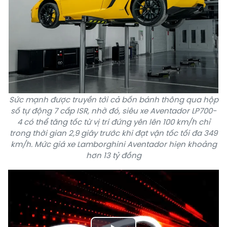
Sức mạnh được truyền tới cả bốn bánh thông qua hộp
số tự động 7 cấp ISR, nhờ đó, siêu xe Aventador LP700-
4 có thể tăng tốc từ vị trí đứng yên lên 100 km/h chỉ
trong thời gian 2,9 giây trước khi đạt vận tốc tối đa 349
km/h. Mức giá xe Lamborghini Aventador hiẹn khoảng
hơn 13 tỷ đồng