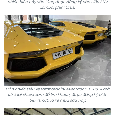
chiếc biển này vốn từng được đăng ký cho siêu SUV
Lamborghini Urus.
Còn chiếc siêu xe Lamborghini Aventador LP700-4 mà
sẽ ở lại showroom để tìm khách, được đăng ký biển
51L-767.66 là xe mua sau này.