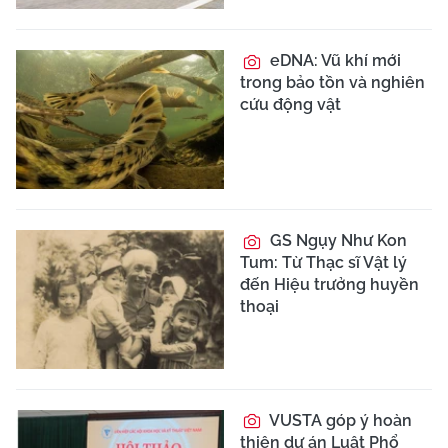
eDNA: Vũ khí mới
trong bảo tồn và nghiên
cứu động vật
GS Ngụy Như Kon
Tum: Từ Thạc sĩ Vật lý
đến Hiệu trưởng huyền
thoại
VUSTA góp ý hoàn
thiện dự án Luật Phổ