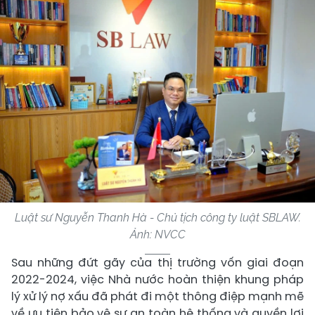
Luật sư Nguyễn Thanh Hà - Chủ tịch công ty luật SBLAW.
Ảnh: NVCC
Sau những đứt gãy của thị trường vốn giai đoạn
2022-2024, việc Nhà nước hoàn thiện khung pháp
lý xử lý nợ xấu đã phát đi một thông điệp mạnh mẽ
về ưu tiên bảo vệ sự an toàn hệ thống và quyền lợi