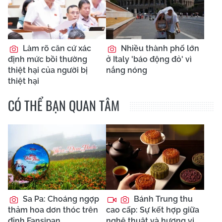
Làm rõ căn cứ xác
Nhiều thành phố lớn
định mức bồi thường
ở Italy 'báo động đỏ' vì
thiệt hại của người bị
nắng nóng
thiệt hại
CÓ THỂ BẠN QUAN TÂM
Sa Pa: Choáng ngợp
Bánh Trung thu
thảm hoa dơn thóc trên
cao cấp: Sự kết hợp giữa
đỉnh Fansipan
nghệ thuật và hương vị