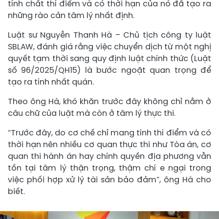
tính chất thí điểm và có thời hạn của nó đã tạo ra
những rào cản tâm lý nhất định.
Luật sư Nguyễn Thanh Hà – Chủ tịch công ty luật
SBLAW, đánh giá rằng việc chuyển dịch từ một nghị
quyết tạm thời sang quy định luật chính thức (Luật
số 96/2025/QH15) là bước ngoặt quan trọng để
tạo ra tính nhất quán.
Theo ông Hà, khó khăn trước đây không chỉ nằm ở
câu chữ của luật mà còn ở tâm lý thực thi.
“Trước đây, do cơ chế chỉ mang tính thí điểm và có
thời hạn nên nhiều cơ quan thực thi như Tòa án, cơ
quan thi hành án hay chính quyền địa phương vẫn
tồn tại tâm lý thận trọng, thậm chí e ngại trong
việc phối hợp xử lý tài sản bảo đảm”, ông Hà cho
biết.