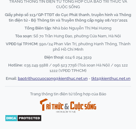
TRANG THÔNG TIN ĐIỆN TỬ TỔNG HỢP CỦA BÁO TRI THỨC VÀ
CUỘC SỐNG
Giấy phép số 113/GP-TTĐT do Cục Phát thanh, truyền hình và Thông
tin điện tử - Bộ Thông tin và Truyền thông cấp ngày 08/07/2021
Tổng Biên tập:
Nhà báo Nguyễn Thị Mai Hương
Tòa soạn:
Số 70 Trần Hưng Đạo, phường Cửa Nam, Hà Nội
VPĐD tại TP.HCM:
590/24 Phan Văn Trị, phường Hạnh Thông, Thành
phố Hồ Chí Minh
Điện thoại:
024 6 254 3519
Hotline:
035 249 5588 / 096 523 7756 (Toà soạn Hà Nội) / 091 122
1222 (VPĐD TPHCM)
Email:
baotrithuccuocsong@kienthuc.net.vn
-
tkts@kienthuc.net.vn
Trang thông tin điện tử tổng hợp của Báo