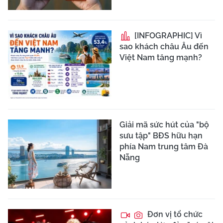
[INFOGRAPHIC] Vì
sao khách châu Âu đến
Việt Nam tăng mạnh?
Giải mã sức hút của "bộ
sưu tập" BĐS hữu hạn
phía Nam trung tâm Đà
Nẵng
Đơn vị tổ chức