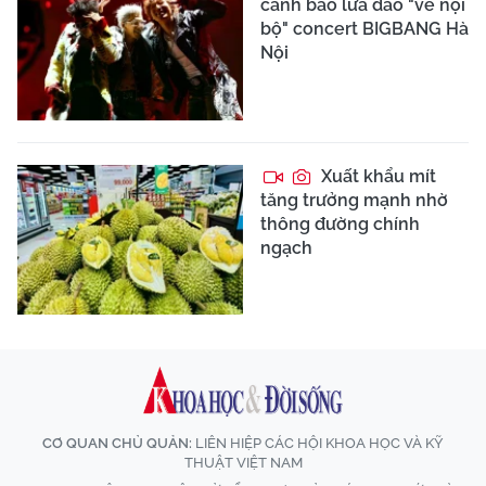
cảnh báo lừa đảo "vé nội
bộ" concert BIGBANG Hà
Nội
Xuất khẩu mít
tăng trưởng mạnh nhờ
thông đường chính
ngạch
CƠ QUAN CHỦ QUẢN:
LIÊN HIỆP CÁC HỘI KHOA HỌC VÀ KỸ
THUẬT VIỆT NAM