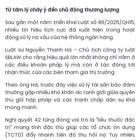
Từ tâm lý chây ỳ đến chủ động thương lượng
Sau gần một năm triển khai Luật số 96/2025/QH15,
nhiều tín hiệu tích cực đã xuất hiện trong hoạt
động xử lý nợ xấu của hệ thống ngân hàng.
Luật sư Nguyễn Thanh Hà – Chủ tịch công ty luật
SBLAW cho rằng hiệu quả lớn nhất không chỉ nằm ở
các điều khoản pháp lý mà còn ở tác động tới
nhận thức của các bên tham gia thị trường.
Theo ông Hà, trước đây việc xử lý tài sản bảo đảm
thường gặp nhiều khó khăn do ranh giới giữa quyền
thu giữ hợp pháp và các tranh chấp dân sự khá
mong manh.
Nghị quyết 42 từng đóng vai trò là "liều thuốc đặc
trị" mang tính đặc thù giúp các tổ chức tín dụng
(TCTD) đẩy nhanh tiến độ thu hồi nợ. Tuy nhiên,