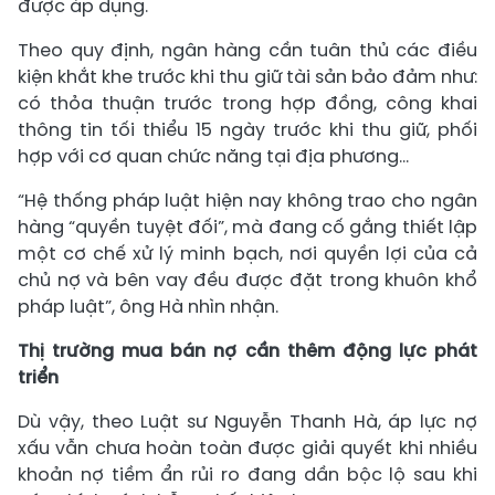
được áp dụng.
Theo quy định, ngân hàng cần tuân thủ các điều
kiện khắt khe trước khi thu giữ tài sản bảo đảm như:
có thỏa thuận trước trong hợp đồng, công khai
thông tin tối thiểu 15 ngày trước khi thu giữ, phối
hợp với cơ quan chức năng tại địa phương…
“Hệ thống pháp luật hiện nay không trao cho ngân
hàng “quyền tuyệt đối”, mà đang cố gắng thiết lập
một cơ chế xử lý minh bạch, nơi quyền lợi của cả
chủ nợ và bên vay đều được đặt trong khuôn khổ
pháp luật”, ông Hà nhìn nhận.
Thị trường mua bán nợ cần thêm động lực phát
triển
Dù vậy, theo Luật sư Nguyễn Thanh Hà, áp lực nợ
xấu vẫn chưa hoàn toàn được giải quyết khi nhiều
khoản nợ tiềm ẩn rủi ro đang dần bộc lộ sau khi