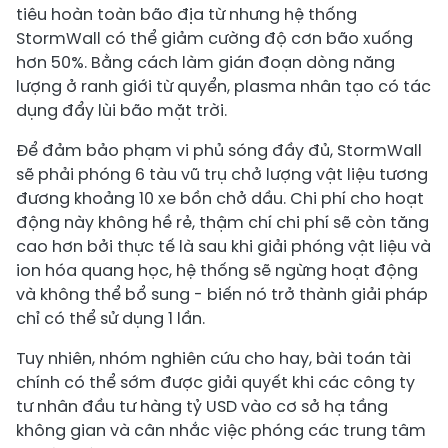
tiêu hoàn toàn bão địa từ nhưng hệ thống
StormWall có thể giảm cường độ cơn bão xuống
hơn 50%. Bằng cách làm gián đoạn dòng năng
lượng ở ranh giới từ quyển, plasma nhân tạo có tác
dụng đẩy lùi bão mặt trời.
Để đảm bảo phạm vi phủ sóng đầy đủ, StormWall
sẽ phải phóng 6 tàu vũ trụ chở lượng vật liệu tương
đương khoảng 10 xe bồn chở dầu. Chi phí cho hoạt
động này không hề rẻ, thậm chí chi phí sẽ còn tăng
cao hơn bởi thực tế là sau khi giải phóng vật liệu và
ion hóa quang học, hệ thống sẽ ngừng hoạt động
và không thể bổ sung - biến nó trở thành giải pháp
chỉ có thể sử dụng 1 lần.
Tuy nhiên, nhóm nghiên cứu cho hay, bài toán tài
chính có thể sớm được giải quyết khi các công ty
tư nhân đầu tư hàng tỷ USD vào cơ sở hạ tầng
không gian và cân nhắc việc phóng các trung tâm