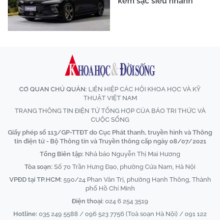
kèm sạc siêu nhanh
CƠ QUAN CHỦ QUẢN:
LIÊN HIỆP CÁC HỘI KHOA HỌC VÀ KỸ
THUẬT VIỆT NAM
TRANG THÔNG TIN ĐIỆN TỬ TỔNG HỢP CỦA BÁO TRI THỨC VÀ
CUỘC SỐNG
Giấy phép số 113/GP-TTĐT do Cục Phát thanh, truyền hình và Thông
tin điện tử - Bộ Thông tin và Truyền thông cấp ngày 08/07/2021
Tổng Biên tập:
Nhà báo Nguyễn Thị Mai Hương
Tòa soạn:
Số 70 Trần Hưng Đạo, phường Cửa Nam, Hà Nội
VPĐD tại TP.HCM:
590/24 Phan Văn Trị, phường Hạnh Thông, Thành
phố Hồ Chí Minh
Điện thoại:
024 6 254 3519
Hotline:
035 249 5588 / 096 523 7756 (Toà soạn Hà Nội) / 091 122