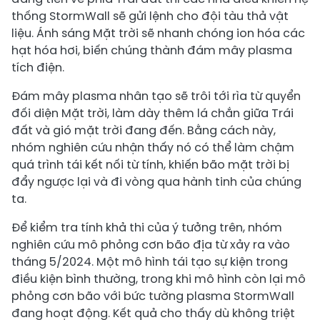
thống StormWall sẽ gửi lệnh cho đội tàu thả vật
liệu. Ánh sáng Mặt trời sẽ nhanh chóng ion hóa các
hạt hóa hơi, biến chúng thành đám mây plasma
tích điện.
Đám mây plasma nhân tạo sẽ trôi tới rìa từ quyển
đối diện Mặt trời, làm dày thêm lá chắn giữa Trái
đất và gió mặt trời đang đến. Bằng cách này,
nhóm nghiên cứu nhận thấy nó có thể làm chậm
quá trình tái kết nối từ tính, khiến bão mặt trời bị
đẩy ngược lại và đi vòng qua hành tinh của chúng
ta.
Để kiểm tra tính khả thi của ý tưởng trên, nhóm
nghiên cứu mô phỏng cơn bão địa từ xảy ra vào
tháng 5/2024. Một mô hình tái tạo sự kiện trong
điều kiện bình thường, trong khi mô hình còn lại mô
phỏng cơn bão với bức tường plasma StormWall
đang hoạt động. Kết quả cho thấy dù không triệt