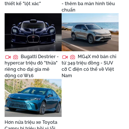
thiết kế "lột xác"
- thêm ba màn hình tiêu
chuẩn
Bugatti Destrier -
MG4X mở bán chỉ
hypercar triệu đô "thửa"
từ 349 triệu đồng - SUV
riêng cho đại gia mê
cỡ C điện có thể về Việt
động cơ W16
Nam
Hơn nửa triệu xe Toyota
Camry bị triệu hồi vì lỗi