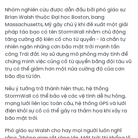
Nhóm nghiên cứu được dẫn đầu bởi phó giáo sư
Brian Walsh thuộc Đại học Boston, bang
Massachusetts, Mỹ gây chú ý khi đề xuất một giải
pháp táo bạo có tên StormWall nhằm chủ động
tăng cường độ kiên cố cho từ quyển - lá chắn tự
nhiên ngăn những cơn bão mặt trời mạnh tấn
công Trái đất. Họ sử dụng mô phỏng máy tính để
chứng minh việc củng cố từ quyển bằng đội tàu vũ
trụ có thể giảm hơn một nửa cường độ của cơn
bão địa từ lớn.
Nếu ý tưởng trở thành hiện thực, hệ thống
StormWall có thể bảo vệ các vệ tinh dễ hư hỏng,
mạng lưới liên lạc toàn cầu, hệ thống GPS và lưới
điện khỏi sự cố có thể gây ra thảm họa khi xảy ra
bão mặt trời.
Phó giáo sư Walsh cho hay mọi người luôn nghĩ
rằng, "không gian rất rộng lớn, Mặt trời thì khổng lồ