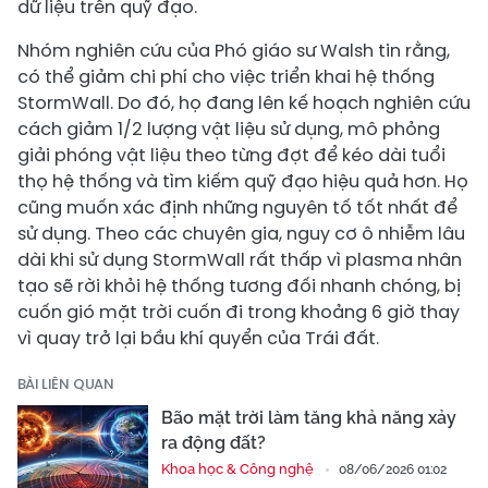
dữ liệu trên quỹ đạo.
Nhóm nghiên cứu của Phó giáo sư Walsh tin rằng,
có thể giảm chi phí cho việc triển khai hệ thống
StormWall. Do đó, họ đang lên kế hoạch nghiên cứu
cách giảm 1/2 lượng vật liệu sử dụng, mô phỏng
giải phóng vật liệu theo từng đợt để kéo dài tuổi
thọ hệ thống và tìm kiếm quỹ đạo hiệu quả hơn. Họ
cũng muốn xác định những nguyên tố tốt nhất để
sử dụng. Theo các chuyên gia, nguy cơ ô nhiễm lâu
dài khi sử dụng StormWall rất thấp vì plasma nhân
tạo sẽ rời khỏi hệ thống tương đối nhanh chóng, bị
cuốn gió mặt trời cuốn đi trong khoảng 6 giờ thay
vì quay trở lại bầu khí quyển của Trái đất.
BÀI LIÊN QUAN
Bão mặt trời làm tăng khả năng xảy
ra động đất?
Khoa học & Công nghệ
08/06/2026 01:02