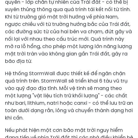
quyển - lớp chắn tự nhiên của Trái đất - có thể bị
xuyên thủng thông qua quá trình tái kết nối từ tính.
Khi từ trường gió mặt trời hướng về phía Nam,
ngược chiều với từ trường hướng bắc của Trái đất,
các đường sức từ của hai bên va chạm, đứt gãy và
nối lại với nhau theo cấu trúc mới. Quá trình này
mở ra lỗ hổng, cho phép một lượng lớn năng lượng
mặt trời tràn vào không gian gần Trái đất, gây ra
bão địa từ.
Hệ thống StormWall được thiết kế để ngăn chặn
quá trình trên. StormWall sẽ triển khai 6 tàu vũ trụ
vào quỹ đạo địa tĩnh. Mỗi vệ tinh sẽ mang theo
một lượng "vật liệu tích trữ khối lượng" - các chất
như bari, lithium, natri hoặc canxi - có thể lưu trữ an
toàn dưới dạng rắn, lỏng và chuyển thành dạng hơi
khi cần.
Nếu phát hiện một cơn bão mặt trời nguy hiểm
đang tiến về phía Trái đất thì các nhà điều khiển hệ