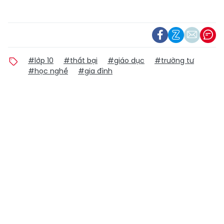
#lớp 10
#thất bại
#giáo dục
#trường tư
#học nghề
#gia đình