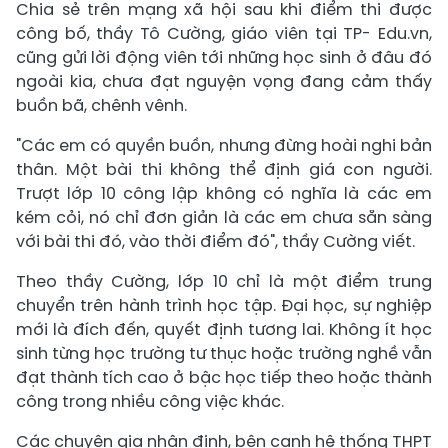
Chia sẻ trên mạng xã hội sau khi điểm thi được
công bố, thầy Tô Cường, giáo viên tại TP- Edu.vn,
cũng gửi lời động viên tới những học sinh ở đâu đó
ngoài kia, chưa đạt nguyện vọng đang cảm thấy
buồn bã, chênh vênh.
"Các em có quyền buồn, nhưng đừng hoài nghi bản
thân. Một bài thi không thể định giá con người.
Trượt lớp 10 công lập không có nghĩa là các em
kém cỏi, nó chỉ đơn giản là các em chưa sẵn sàng
với bài thi đó, vào thời điểm đó", thầy Cường viết.
Theo thầy Cường, lớp 10 chỉ là một điểm trung
chuyển trên hành trình học tập. Đại học, sự nghiệp
mới là đích đến, quyết định tương lai. Không ít học
sinh từng học trường tư thục hoặc trường nghề vẫn
đạt thành tích cao ở bậc học tiếp theo hoặc thành
công trong nhiều công việc khác.
Các chuyên gia nhận định, bên cạnh hệ thống THPT