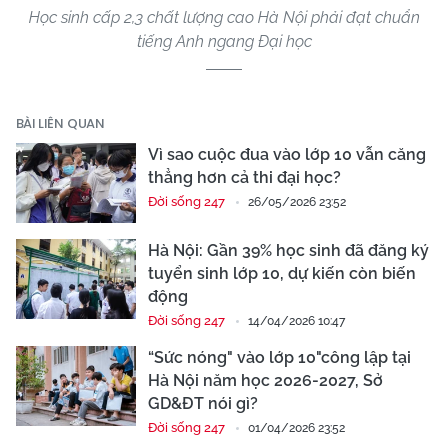
Học sinh cấp 2,3 chất lượng cao Hà Nội phải đạt chuẩn
tiếng Anh ngang Đại học
BÀI LIÊN QUAN
Vì sao cuộc đua vào lớp 10 vẫn căng
thẳng hơn cả thi đại học?
Đời sống 247
26/05/2026 23:52
Hà Nội: Gần 39% học sinh đã đăng ký
tuyển sinh lớp 10, dự kiến còn biến
động
Đời sống 247
14/04/2026 10:47
“Sức nóng" vào lớp 10"công lập tại
Hà Nội năm học 2026-2027, Sở
GD&ĐT nói gì?
Đời sống 247
01/04/2026 23:52