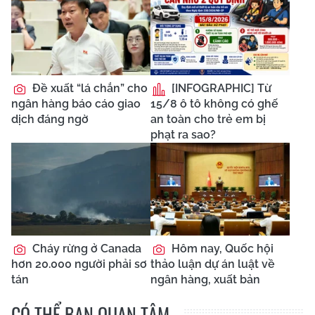
Đề xuất “lá chắn” cho
[INFOGRAPHIC] Từ
ngân hàng báo cáo giao
15/8 ô tô không có ghế
dịch đáng ngờ
an toàn cho trẻ em bị
phạt ra sao?
Cháy rừng ở Canada
Hôm nay, Quốc hội
hơn 20.000 người phải sơ
thảo luận dự án luật về
tán
ngân hàng, xuất bản
CÓ THỂ BẠN QUAN TÂM