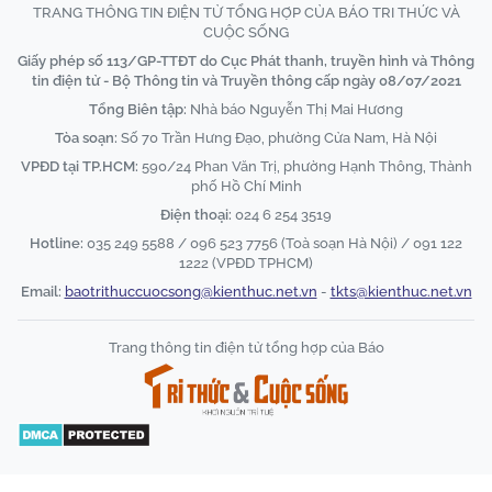
TRANG THÔNG TIN ĐIỆN TỬ TỔNG HỢP CỦA BÁO TRI THỨC VÀ
CUỘC SỐNG
Giấy phép số 113/GP-TTĐT do Cục Phát thanh, truyền hình và Thông
tin điện tử - Bộ Thông tin và Truyền thông cấp ngày 08/07/2021
Tổng Biên tập:
Nhà báo Nguyễn Thị Mai Hương
Tòa soạn:
Số 70 Trần Hưng Đạo, phường Cửa Nam, Hà Nội
VPĐD tại TP.HCM:
590/24 Phan Văn Trị, phường Hạnh Thông, Thành
phố Hồ Chí Minh
Điện thoại:
024 6 254 3519
Hotline:
035 249 5588 / 096 523 7756 (Toà soạn Hà Nội) / 091 122
1222 (VPĐD TPHCM)
Email:
baotrithuccuocsong@kienthuc.net.vn
-
tkts@kienthuc.net.vn
Trang thông tin điện tử tổng hợp của Báo