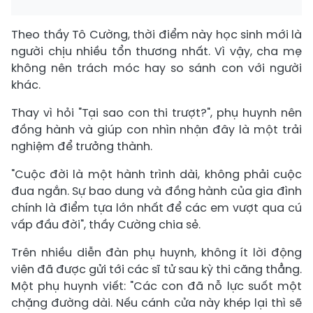
Theo thầy Tô Cường, thời điểm này học sinh mới là
người chịu nhiều tổn thương nhất. Vì vậy, cha mẹ
không nên trách móc hay so sánh con với người
khác.
Thay vì hỏi "Tại sao con thi trượt?", phụ huynh nên
đồng hành và giúp con nhìn nhận đây là một trải
nghiệm để trưởng thành.
"Cuộc đời là một hành trình dài, không phải cuộc
đua ngắn. Sự bao dung và đồng hành của gia đình
chính là điểm tựa lớn nhất để các em vượt qua cú
vấp đầu đời", thầy Cường chia sẻ.
Trên nhiều diễn đàn phụ huynh, không ít lời động
viên đã được gửi tới các sĩ tử sau kỳ thi căng thẳng.
Một phụ huynh viết: "Các con đã nỗ lực suốt một
chặng đường dài. Nếu cánh cửa này khép lại thì sẽ