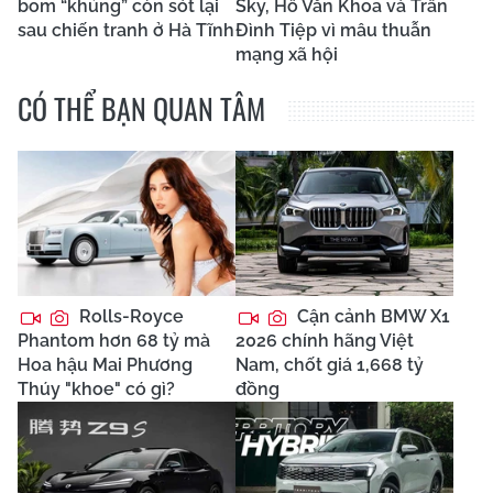
bom “khủng” còn sót lại
Sky, Hồ Văn Khoa và Trần
sau chiến tranh ở Hà Tĩnh
Đình Tiệp vì mâu thuẫn
mạng xã hội
CÓ THỂ BẠN QUAN TÂM
Rolls-Royce
Cận cảnh BMW X1
Phantom hơn 68 tỷ mà
2026 chính hãng Việt
Hoa hậu Mai Phương
Nam, chốt giá 1,668 tỷ
Thúy "khoe" có gì?
đồng