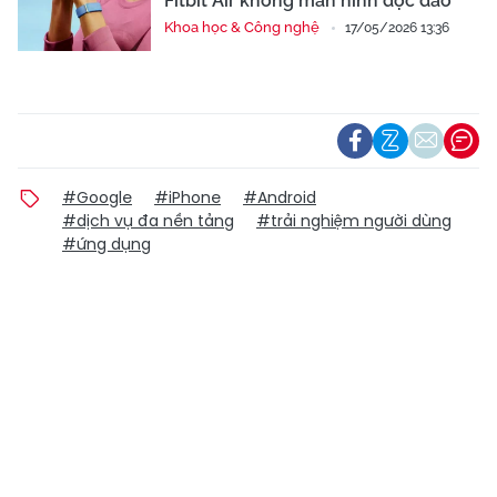
Fitbit Air không màn hình độc đáo
Khoa học & Công nghệ
17/05/2026 13:36
#Google
#iPhone
#Android
#dịch vụ đa nền tảng
#trải nghiệm người dùng
#ứng dụng