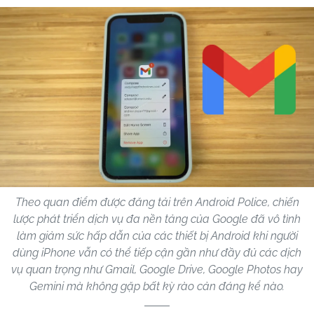
Theo quan điểm được đăng tải trên Android Police, chiến
lược phát triển dịch vụ đa nền tảng của Google đã vô tình
làm giảm sức hấp dẫn của các thiết bị Android khi người
dùng iPhone vẫn có thể tiếp cận gần như đầy đủ các dịch
vụ quan trọng như Gmail, Google Drive, Google Photos hay
Gemini mà không gặp bất kỳ rào cản đáng kể nào.