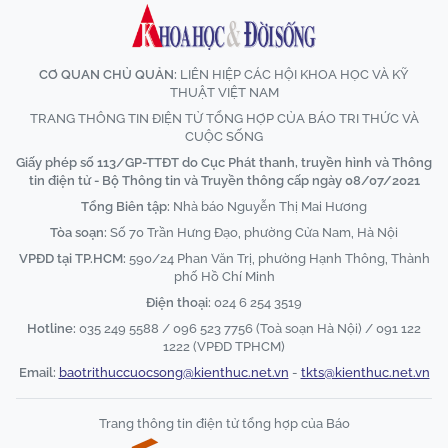
CƠ QUAN CHỦ QUẢN:
LIÊN HIỆP CÁC HỘI KHOA HỌC VÀ KỸ
THUẬT VIỆT NAM
TRANG THÔNG TIN ĐIỆN TỬ TỔNG HỢP CỦA BÁO TRI THỨC VÀ
CUỘC SỐNG
Giấy phép số 113/GP-TTĐT do Cục Phát thanh, truyền hình và Thông
tin điện tử - Bộ Thông tin và Truyền thông cấp ngày 08/07/2021
Tổng Biên tập:
Nhà báo Nguyễn Thị Mai Hương
Tòa soạn:
Số 70 Trần Hưng Đạo, phường Cửa Nam, Hà Nội
VPĐD tại TP.HCM:
590/24 Phan Văn Trị, phường Hạnh Thông, Thành
phố Hồ Chí Minh
Điện thoại:
024 6 254 3519
Hotline:
035 249 5588 / 096 523 7756 (Toà soạn Hà Nội) / 091 122
1222 (VPĐD TPHCM)
Email:
baotrithuccuocsong@kienthuc.net.vn
-
tkts@kienthuc.net.vn
Trang thông tin điện tử tổng hợp của Báo