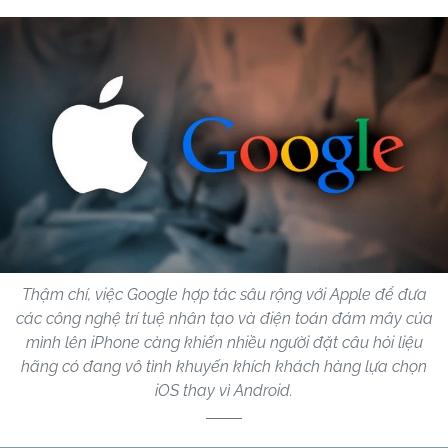
Thậm chí, việc Google hợp tác sâu rộng với Apple để đưa
các công nghệ trí tuệ nhân tạo và điện toán đám mây của
mình lên iPhone càng khiến nhiều người đặt câu hỏi liệu
hãng có đang vô tình khuyến khích khách hàng lựa chọn
iOS thay vì Android.