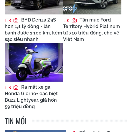
BYD Denza Z9S
Tận mục Ford
hơn 1,1 tỷ đồng - lăn
Territory Hybrid Platinum
bánh được 1.100 km, kèm
từ 710 triệu đồng, chờ về
sạc siêu nhanh
Việt Nam
Ra mắt xe ga
Honda Giorno+ đặc biệt
Buzz Lightyear, giá hơn
59 triệu đồng
TIN MỚI