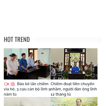
HOT TREND
Bảo kê lấn chiếm
Chiếm đoạt tiền chuyển
vỉa hè, 3 cựu cán bộ lĩnh 9
nhầm, người đàn ông lĩnh
năm tù
12 tháng tù