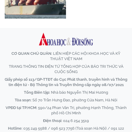
CƠ QUAN CHỦ QUẢN:
LIÊN HIỆP CÁC HỘI KHOA HỌC VÀ KỸ
THUẬT VIỆT NAM
TRANG THÔNG TIN ĐIỆN TỬ TỔNG HỢP CỦA BÁO TRI THỨC VÀ
CUỘC SỐNG
Giấy phép số 113/GP-TTĐT do Cục Phát thanh, truyền hình và Thông
tin điện tử - Bộ Thông tin và Truyền thông cấp ngày 08/07/2021
Tổng Biên tập:
Nhà báo Nguyễn Thị Mai Hương
Tòa soạn:
Số 70 Trần Hưng Đạo, phường Cửa Nam, Hà Nội
VPĐD tại TP.HCM:
590/24 Phan Văn Trị, phường Hạnh Thông, Thành
phố Hồ Chí Minh
Điện thoại:
024 6 254 3519
Hotline:
035 249 5588 / 096 523 7756 (Toà soạn Hà Nội) / 091 122