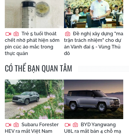
Trẻ 5 tuổi thoát
Đề nghị xây dựng "ma
chết nhờ phát hiện sớm
trận trách nhiệm" cho dự
pin cúc áo mắc trong
án Vành đai 5 - Vùng Thủ
thực quản
đô
CÓ THỂ BẠN QUAN TÂM
Subaru Forester
BYD Yangwang
HEV ra mắt Việt Nam
U8L ra mắt bản 4 chỗ mạ