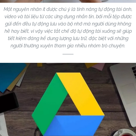
Một nguyên nhân ít được chú ý là tính năng tự động tải ảnh,
video và tài liệu từ các ứng dụng nhắn tin, bởi mỗi tệp được
gửi đến đều tự động lưu vào bộ nhớ mà người dùng không
hề hay biết, vì vậy việc tắt chế độ tự động tải xuống sẽ giúp
tiết kiệm đáng kể dung lượng lưu trữ, đặc biệt với những
người thường xuyên tham gia nhiều nhóm trò chuyện.