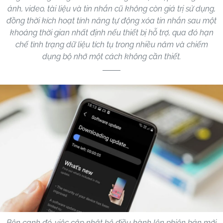
ảnh, video, tài liệu và tin nhắn cũ không còn giá trị sử dụng,
đồng thời kích hoạt tính năng tự động xóa tin nhắn sau một
khoảng thời gian nhất định nếu thiết bị hỗ trợ, qua đó hạn
chế tình trạng dữ liệu tích tụ trong nhiều năm và chiếm
dụng bộ nhớ một cách không cần thiết.
Bên cạnh đó, việc cập nhật hệ điều hành lên phiên bản mới