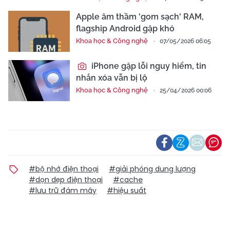
Apple âm thầm 'gom sạch' RAM,
flagship Android gặp khó
Khoa học & Công nghệ
07/05/2026 06:05
iPhone gặp lỗi nguy hiểm, tin
nhắn xóa vẫn bị lộ
Khoa học & Công nghệ
25/04/2026 00:06
#bộ nhớ điện thoại
#giải phóng dung lượng
#dọn dẹp điện thoại
#cache
#lưu trữ đám mây
#hiệu suất