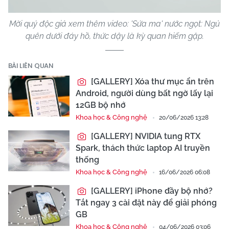
Mời quý độc giả xem thêm video: 'Sứa ma' nước ngọt: Ngủ
quên dưới đáy hồ, thức dậy là kỳ quan hiếm gặp.
BÀI LIÊN QUAN
[GALLERY] Xóa thư mục ẩn trên
Android, người dùng bất ngờ lấy lại
12GB bộ nhớ
Khoa học & Công nghệ
20/06/2026 13:28
[GALLERY] NVIDIA tung RTX
Spark, thách thức laptop AI truyền
thống
Khoa học & Công nghệ
16/06/2026 06:08
[GALLERY] iPhone đầy bộ nhớ?
Tắt ngay 3 cài đặt này để giải phóng
GB
Khoa học & Công nghệ
04/06/2026 03:06