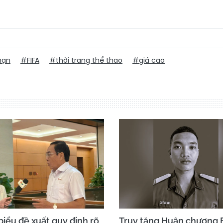
hạn
#FIFA
#thời trang thể thao
#giá cao
biểu đề xuất quy định rõ
Truy tặng Huân chương 