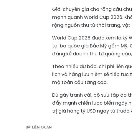
Giới chuyên gia cho rằng câu ch
mạnh quanh World Cup 2026. Khôn
rộng nguồn thu từ thời trang, v
World Cup 2026 được xem là kỳ Wo
tại ba quốc gia Bắc Mỹ gồm Mỹ, 
đáng kể doanh thu từ quảng cáo, 
Theo nhiều dự báo, chi phí liên 
lịch và hàng lưu niệm sẽ tiếp tục
mộ toàn cầu tăng cao.
Dù gây tranh cãi, bộ sưu tập áo 
đẩy mạnh chiến lược biến ngày h
trị giá hàng tỷ USD ngay từ trước 
BÀI LIÊN QUAN