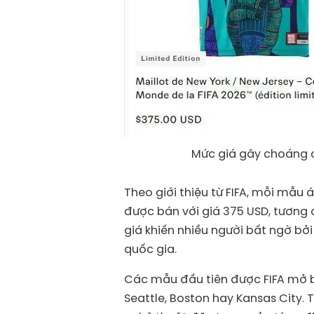
Mức giá gây choáng 
Theo giới thiệu từ FIFA, mỗi mẫu
được bán với giá 375 USD, tương đ
giá khiến nhiều người bất ngờ bở
quốc gia.
Các mẫu đầu tiên được FIFA mở 
Seattle, Boston hay Kansas City