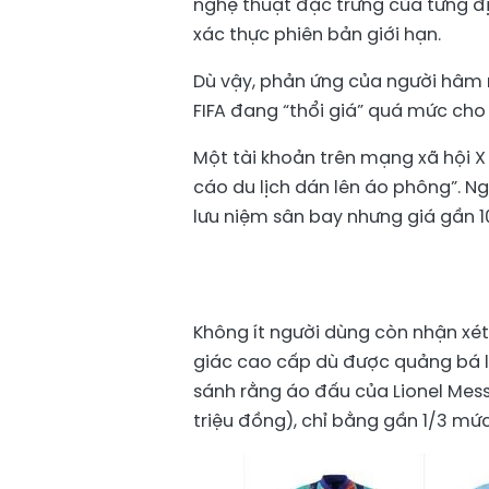
nghệ thuật đặc trưng của từng đ
xác thực phiên bản giới hạn.
Dù vậy, phản ứng của người hâm m
FIFA đang “thổi giá” quá mức ch
Một tài khoản trên mạng xã hội X
cáo du lịch dán lên áo phông”. N
lưu niệm sân bay nhưng giá gần 10
Không ít người dùng còn nhận xét
giác cao cấp dù được quảng bá là
sánh rằng áo đấu của Lionel Mess
triệu đồng), chỉ bằng gần 1/3 mứ