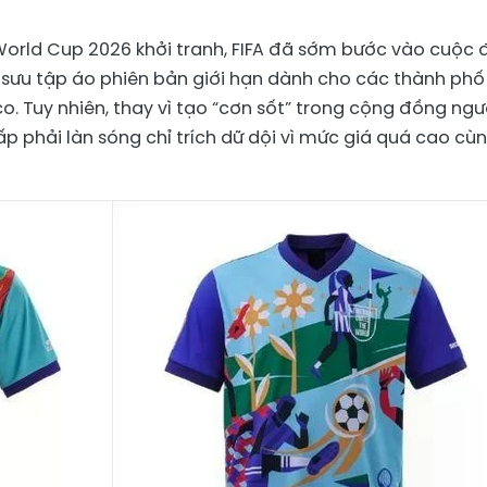
World Cup 2026 khởi tranh, FIFA đã sớm bước vào cuộc 
 sưu tập áo phiên bản giới hạn dành cho các thành phố
o. Tuy nhiên, thay vì tạo “cơn sốt” trong cộng đồng ngư
p phải làn sóng chỉ trích dữ dội vì mức giá quá cao cù