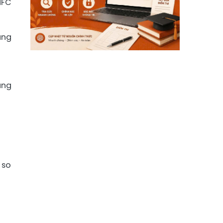
NFC
ằng
àng
 so