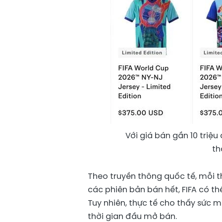
Với giá bán gần 10 triệ
th
Theo truyền thông quốc tế, mỗi th
các phiên bản bán hết, FIFA có th
Tuy nhiên, thực tế cho thấy sức m
thời gian đầu mở bán.