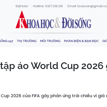
Đặt báo
Hotline: 0327.216.216
Email: toasoan@gmail.c
SỐNG 247
THỊ TRƯỜNG
MÔI TRƯỜNG
PHẢN BIỆN & BẠN ĐỌC
GI
 tập áo World Cup 2026 
Cup 2026 của FIFA gây phản ứng trái chiều vì giá 