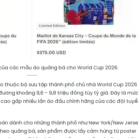
của các mẫu áo quảng bá cho World Cup 2026.
 áo thuộc bộ sưu tập thành phố chủ nhà World Cup 2026
ương khoảng 9,6 – 9,8 triệu đồng tùy tỷ giá. Đây là mứ
i cao gấp nhiều lần áo đấu chính hãng của các đội tuyể
bán dành cho những thành phố như New York/New Jerse
. Theo quảng bá, sản phẩm được lấy cảm hứng từ poster