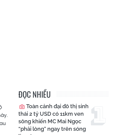
ĐỌC NHIỀU
Toàn cảnh đại đô thị sinh
ộ
thái 2 tỷ USD có 11km ven
này.
sông khiến MC Mai Ngọc
sau
“phải lòng” ngay trên sóng