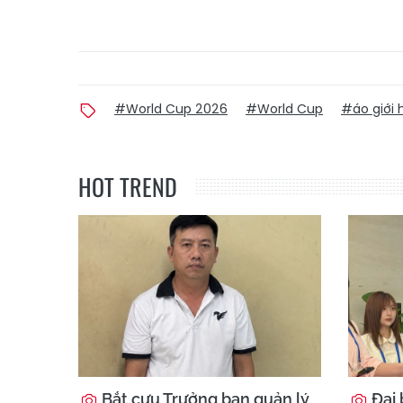
#World Cup 2026
#World Cup
#áo giới 
HOT TREND
Bắt cựu Trưởng ban quản lý
Đại 