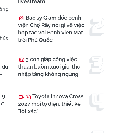
livestream
càng
Bác sỹ Giám đốc bệnh
viện Chợ Rẫy nói gì về việc
hợp tác với Bệnh viện Mặt
chức
trời Phú Quốc
3 con giáp công việc
, du
thuận buồm xuôi gió, thu
nhập tăng không ngừng
âm
ang
Toyota Innova Cross
h”
2027 mới lộ diện, thiết kế
"lột xác"