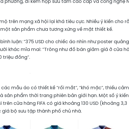
ịa phương, đi kèm hộp sưu tầm cao cấp và công nghệ 
ộ trên mạng xã hội lại khá tiêu cực. Nhiều ý kiến cho r
o một sản phẩm chưa tương xứng về mặt thiết kế.
 bình luận: “375 USD cho chiếc áo nhìn như poster quảng
gười khác mỉa mai: “Trông như đồ bán giảm giá ở cửa h
 triệu đồng”.
 các mẫu áo có thiết kế “rối mắt”, “khó mặc”, thiếu cảm
 sản phẩm thời trang phiên bản giới hạn. Một số ý kiến
i trên cửa hàng FIFA có giá khoảng 130 USD (khoảng 3,3
c giá bộ sưu tập thành phố chủ nhà.