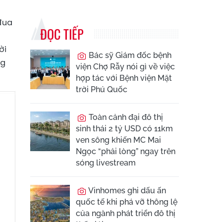
đua
ĐỌC TIẾP
ời
Bác sỹ Giám đốc bệnh
ng
viện Chợ Rẫy nói gì về việc
hợp tác với Bệnh viện Mặt
trời Phú Quốc
Toàn cảnh đại đô thị
sinh thái 2 tỷ USD có 11km
ven sông khiến MC Mai
Ngọc “phải lòng” ngay trên
sóng livestream
Vinhomes ghi dấu ấn
quốc tế khi phá vỡ thông lệ
của ngành phát triển đô thị