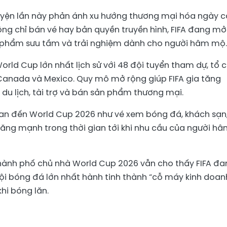
uyện lần này phản ánh xu hướng thương mại hóa ngày 
g chỉ bán vé hay bản quyền truyền hình, FIFA đang mở
ật phẩm sưu tầm và trải nghiệm dành cho người hâm mộ.
rld Cup lớn nhất lịch sử với 48 đội tuyển tham dự, tổ 
Canada và Mexico. Quy mô mở rộng giúp FIFA gia tăng
du lịch, tài trợ và bán sản phẩm thương mại.
quan đến World Cup 2026 như vé xem bóng đá, khách sạn
 tăng mạnh trong thời gian tới khi nhu cầu của người h
thành phố chủ nhà World Cup 2026 vẫn cho thấy FIFA đ
ội bóng đá lớn nhất hành tinh thành “cỗ máy kinh doan
khi bóng lăn.