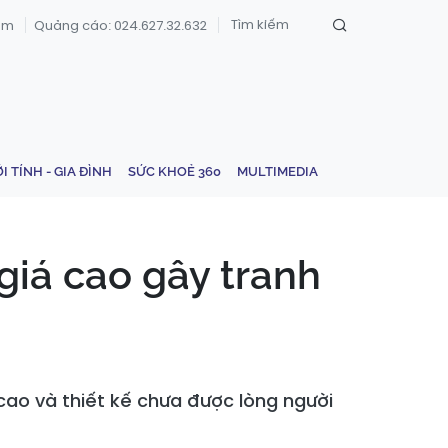
om
Quảng cáo: 024.627.32.632
ỚI TÍNH - GIA ĐÌNH
SỨC KHOẺ 360
MULTIMEDIA
giá cao gây tranh
cao và thiết kế chưa được lòng người