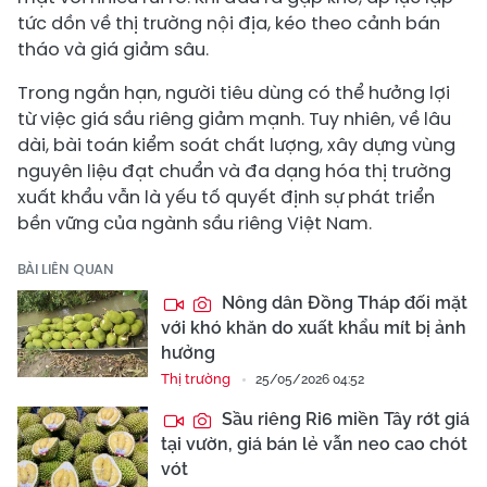
tức dồn về thị trường nội địa, kéo theo cảnh bán
tháo và giá giảm sâu.
Trong ngắn hạn, người tiêu dùng có thể hưởng lợi
từ việc giá sầu riêng giảm mạnh. Tuy nhiên, về lâu
dài, bài toán kiểm soát chất lượng, xây dựng vùng
nguyên liệu đạt chuẩn và đa dạng hóa thị trường
xuất khẩu vẫn là yếu tố quyết định sự phát triển
bền vững của ngành sầu riêng Việt Nam.
BÀI LIÊN QUAN
Nông dân Đồng Tháp đối mặt
với khó khăn do xuất khẩu mít bị ảnh
hưởng
Thị trường
25/05/2026 04:52
Sầu riêng Ri6 miền Tây rớt giá
tại vườn, giá bán lẻ vẫn neo cao chót
vót