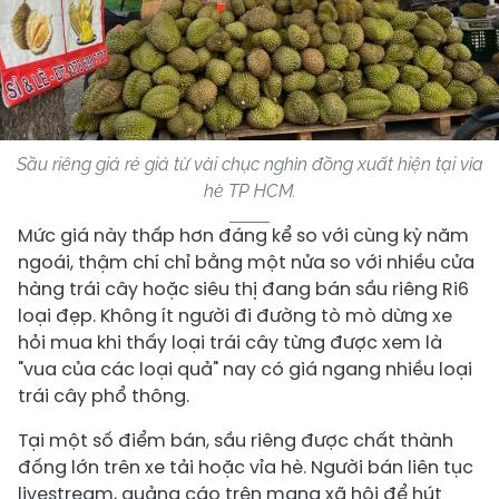
Sầu riêng giá rẻ giá từ vài chục nghìn đồng xuất hiện tại vỉa
hè TP HCM.
Mức giá này thấp hơn đáng kể so với cùng kỳ năm
ngoái, thậm chí chỉ bằng một nửa so với nhiều cửa
hàng trái cây hoặc siêu thị đang bán sầu riêng Ri6
loại đẹp. Không ít người đi đường tò mò dừng xe
hỏi mua khi thấy loại trái cây từng được xem là
"vua của các loại quả" nay có giá ngang nhiều loại
trái cây phổ thông.
Tại một số điểm bán, sầu riêng được chất thành
đống lớn trên xe tải hoặc vỉa hè. Người bán liên tục
livestream, quảng cáo trên mạng xã hội để hút