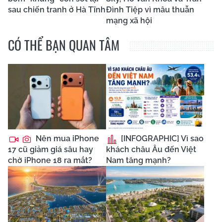
sau chiến tranh ở Hà Tĩnh
Đình Tiệp vì mâu thuẫn
mạng xã hội
CÓ THỂ BẠN QUAN TÂM
Nên mua iPhone
[INFOGRAPHIC] Vì sao
17 cũ giảm giá sâu hay
khách châu Âu đến Việt
chờ iPhone 18 ra mắt?
Nam tăng mạnh?