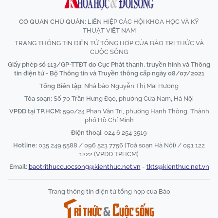
CƠ QUAN CHỦ QUẢN:
LIÊN HIỆP CÁC HỘI KHOA HỌC VÀ KỸ
THUẬT VIỆT NAM
TRANG THÔNG TIN ĐIỆN TỬ TỔNG HỢP CỦA BÁO TRI THỨC VÀ
CUỘC SỐNG
Giấy phép số 113/GP-TTĐT do Cục Phát thanh, truyền hình và Thông
tin điện tử - Bộ Thông tin và Truyền thông cấp ngày 08/07/2021
Tổng Biên tập:
Nhà báo Nguyễn Thị Mai Hương
Tòa soạn:
Số 70 Trần Hưng Đạo, phường Cửa Nam, Hà Nội
VPĐD tại TP.HCM:
590/24 Phan Văn Trị, phường Hạnh Thông, Thành
phố Hồ Chí Minh
Điện thoại:
024 6 254 3519
Hotline:
035 249 5588 / 096 523 7756 (Toà soạn Hà Nội) / 091 122
1222 (VPĐD TPHCM)
Email:
baotrithuccuocsong@kienthuc.net.vn
-
tkts@kienthuc.net.vn
Trang thông tin điện tử tổng hợp của Báo