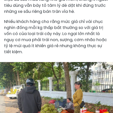
tiêu dùng vẫn bày tỏ tâm lý dè dặt khi đứng trước
những xe sầu riêng bán tràn vỉa hè.
Nhiều khách hàng cho rằng mức giá chỉ vài chục
nghìn đồng mỗi kg thấp bất thường so với giá trị
vốn có của loại trái cây này. Lo ngại lớn nhất là
nguy cơ mua phải trái non, sượng, cơm nhão hoặc
tỷ lệ múi quá ít khiến giá rẻ nhưng không thực sự
tiết kiệm.