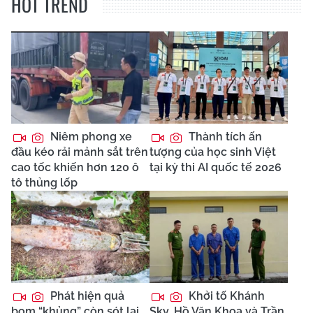
HOT TREND
Niêm phong xe
Thành tích ấn
đầu kéo rải mảnh sắt trên
tượng của học sinh Việt
cao tốc khiến hơn 120 ô
tại kỳ thi AI quốc tế 2026
tô thủng lốp
Phát hiện quả
Khởi tố Khánh
bom “khủng” còn sót lại
Sky, Hồ Văn Khoa và Trần