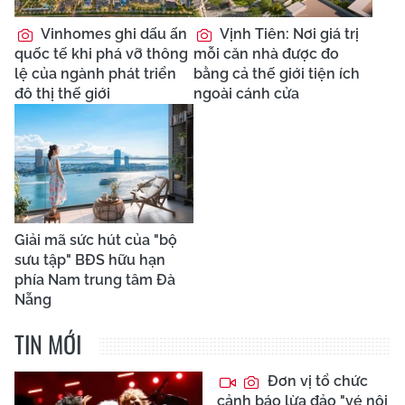
Vinhomes ghi dấu ấn
Vịnh Tiên: Nơi giá trị
quốc tế khi phá vỡ thông
mỗi căn nhà được đo
lệ của ngành phát triển
bằng cả thế giới tiện ích
đô thị thế giới
ngoài cánh cửa
Giải mã sức hút của "bộ
sưu tập" BĐS hữu hạn
phía Nam trung tâm Đà
Nẵng
TIN MỚI
Đơn vị tổ chức
cảnh báo lừa đảo "vé nội