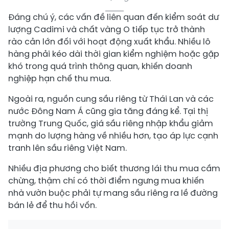
Đáng chú ý, các vấn đề liên quan đến kiểm soát dư
lượng Cadimi và chất vàng O tiếp tục trở thành
rào cản lớn đối với hoạt động xuất khẩu. Nhiều lô
hàng phải kéo dài thời gian kiểm nghiệm hoặc gặp
khó trong quá trình thông quan, khiến doanh
nghiệp hạn chế thu mua.
Ngoài ra, nguồn cung sầu riêng từ Thái Lan và các
nước Đông Nam Á cũng gia tăng đáng kể. Tại thị
trường Trung Quốc, giá sầu riêng nhập khẩu giảm
mạnh do lượng hàng về nhiều hơn, tạo áp lực cạnh
tranh lên sầu riêng Việt Nam.
Nhiều địa phương cho biết thương lái thu mua cầm
chừng, thậm chí có thời điểm ngưng mua khiến
nhà vườn buộc phải tự mang sầu riêng ra lề đường
bán lẻ để thu hồi vốn.