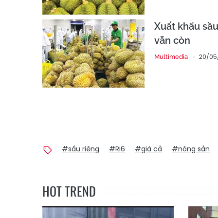
Xuất khẩu sầu
vẫn còn
20/05
Multimedia
#sầu riêng
#Ri6
#giá cả
#nông sản
HOT TREND