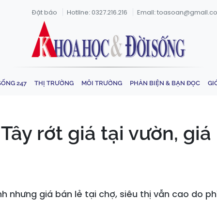
Đặt báo
Hotline: 0327.216.216
Email: toasoan@gmail.c
SỐNG 247
THỊ TRƯỜNG
MÔI TRƯỜNG
PHẢN BIỆN & BẠN ĐỌC
GI
Tây rớt giá tại vườn, gi
h nhưng giá bán lẻ tại chợ, siêu thị vẫn cao do ph