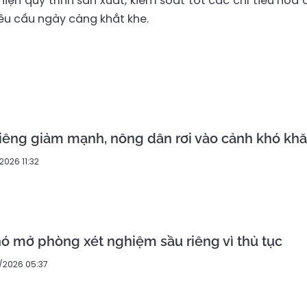
hiện quy trình sản xuất, kiểm soát tốt các chỉ tiêu hóa 
êu cầu ngày càng khắt khe.
riêng giảm mạnh, nông dân rơi vào cảnh khó kh
2026 11:32
hó mở phòng xét nghiệm sầu riêng vì thủ tục
/2026 05:37