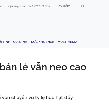
om
Quảng cáo: 024.627.32.632
ỚI TÍNH - GIA ĐÌNH
SỨC KHOẺ 360
MULTIMEDIA
á bán lẻ vẫn neo cao
í vận chuyển và tỷ lệ hao hụt đẩy