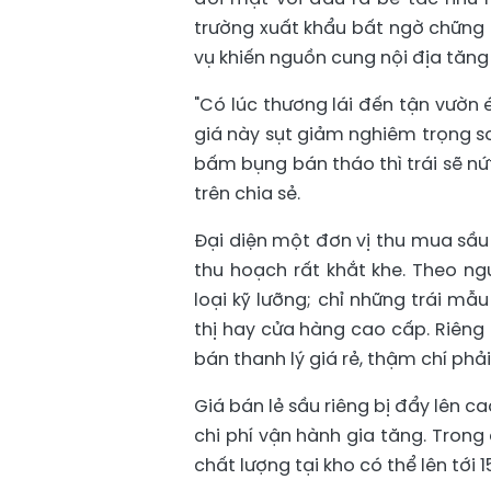
trường xuất khẩu bất ngờ chững 
vụ khiến nguồn cung nội địa tăng
"Có lúc thương lái đến tận vườn 
giá này sụt giảm nghiêm trọng so
bấm bụng bán tháo thì trái sẽ nứt
trên chia sẻ.
Đại diện một đơn vị thu mua sầu r
thu hoạch rất khắt khe. Theo ng
loại kỹ lưỡng; chỉ những trái m
thị hay cửa hàng cao cấp. Riêng 
bán thanh lý giá rẻ, thậm chí phả
Giá bán lẻ sầu riêng bị đẩy lên c
chi phí vận hành gia tăng. Trong 
chất lượng tại kho có thể lên tới 