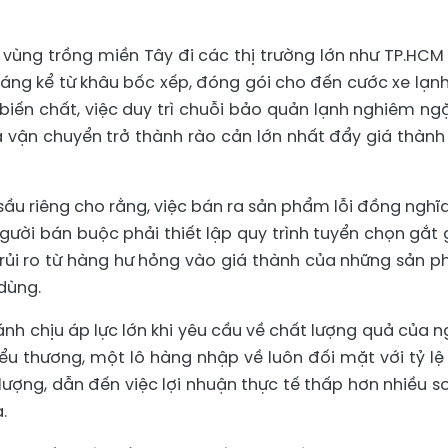
 vùng trồng miền Tây đi các thị trường lớn như TP.HCM
áng kể từ khâu bốc xếp, đóng gói cho đến cước xe lạnh
biến chất, việc duy trì chuỗi bảo quản lạnh nghiêm ngặ
và vận chuyển trở thành rào cản lớn nhất đẩy giá thành
sầu riêng cho rằng, việc bán ra sản phẩm lỗi đồng nghĩa
gười bán buộc phải thiết lập quy trình tuyển chọn gắt 
 rủi ro từ hàng hư hỏng vào giá thành của những sản 
dùng.
nh chịu áp lực lớn khi yêu cầu về chất lượng quả của n
u thương, một lô hàng nhập về luôn đối mặt với tỷ lệ 
ượng, dẫn đến việc lợi nhuận thực tế thấp hơn nhiều so
.