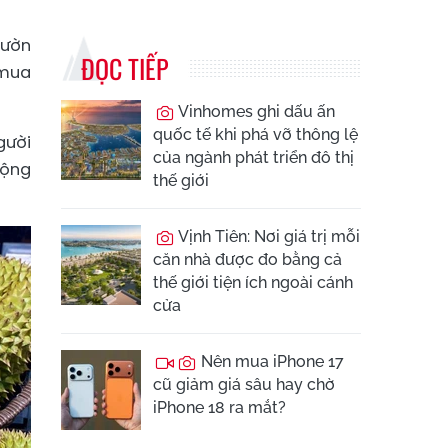
vườn
ĐỌC TIẾP
 mua
Vinhomes ghi dấu ấn
quốc tế khi phá vỡ thông lệ
gười
của ngành phát triển đô thị
động
thế giới
Vịnh Tiên: Nơi giá trị mỗi
căn nhà được đo bằng cả
thế giới tiện ích ngoài cánh
cửa
Nên mua iPhone 17
cũ giảm giá sâu hay chờ
iPhone 18 ra mắt?