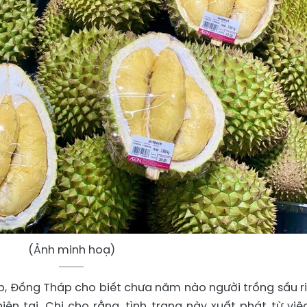
(Ảnh minh hoạ)
p, Đồng Tháp cho biết chưa năm nào người trồng sầu r
ện tại. Chị cho rằng, tình trạng này xuất phát từ việc