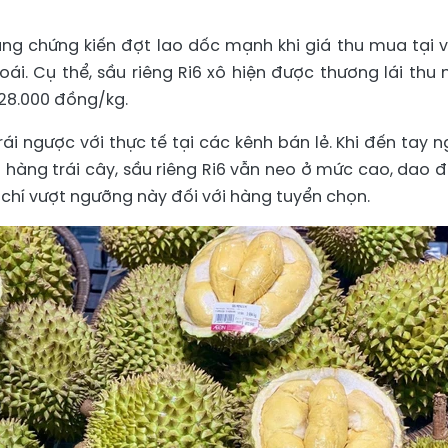
ang chứng kiến đợt lao dốc mạnh khi giá thu mua tại 
ái. Cụ thể, sầu riêng Ri6 xô hiện được thương lái thu
-28.000 đồng/kg.
ái ngược với thực tế tại các kênh bán lẻ. Khi đến tay n
ửa hàng trái cây, sầu riêng Ri6 vẫn neo ở mức cao, dao 
chí vượt ngưỡng này đối với hàng tuyển chọn.