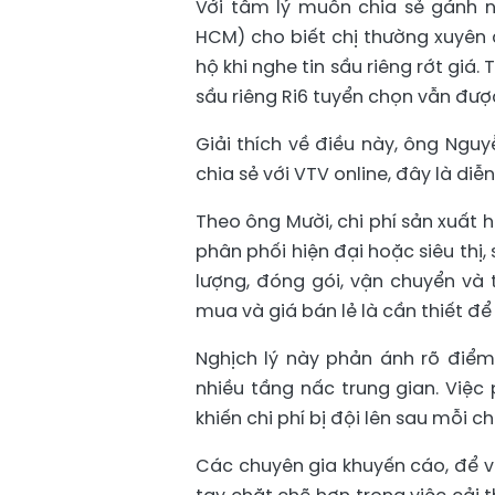
Với tâm lý muốn chia sẻ gánh n
HCM) cho biết chị thường xuyên 
hộ khi nghe tin sầu riêng rớt giá.
sầu riêng Ri6 tuyển chọn vẫn đượ
Giải thích về điều này, ông Ngu
chia sẻ với VTV online, đây là diễ
Theo ông Mười, chi phí sản xuất 
phân phối hiện đại hoặc siêu thị
lượng, đóng gói, vận chuyển và 
mua và giá bán lẻ là cần thiết để
Nghịch lý này phản ánh rõ điể
nhiều tầng nấc trung gian. Việc
khiến chi phí bị đội lên sau mỗi c
Các chuyên gia khuyến cáo, để v