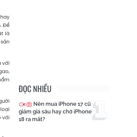
 hay
. Để
t là
 sản
 với
gao,
phẩm
ĐỌC NHIỀU
gười
Nên mua iPhone 17 cũ
loại
giảm giá sâu hay chờ iPhone
 với
18 ra mắt?