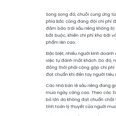
Song song đó, chuỗi cung ứng từ
phía Bắc cũng đang đội chi phí đ
đảm bảo trái sầu riêng không bị 
bắt buộc, khiến chi phí kho bãi 
phẩm lên cao.
Đặc biệt, nhiều người kinh doanh 
việc tự đánh mất khách. Do đó, n
đồng thời phải cộng gộp chi phí
đạt chuẩn khi đến tay người tiêu 
Các nhà bán lẻ sầu riêng đang gá
mua ngày càng cao. Theo các tiể
bỏ lớn do không đạt chuẩn chất l
tính toán lý thuyết của người mua