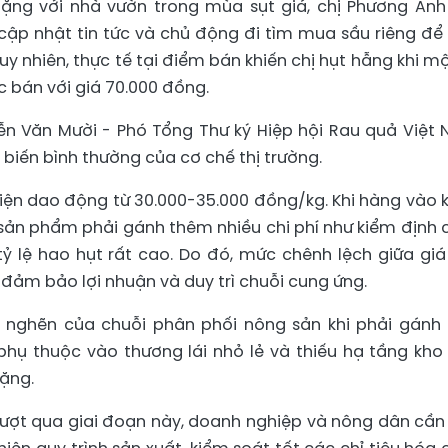
ặng với nhà vườn trong mùa sụt giá, chị Phương Anh
cập nhật tin tức và chủ động đi tìm mua sầu riêng để
 Tuy nhiên, thực tế tại điểm bán khiến chị hụt hẫng khi mộ
c bán với giá 70.000 đồng.
yễn Văn Mười - Phó Tổng Thư ký Hiệp hội Rau quả Việt
n biến bình thường của cơ chế thị trường.
hiện dao động từ 30.000-35.000 đồng/kg. Khi hàng vào 
, sản phẩm phải gánh thêm nhiều chi phí như kiểm định 
tỷ lệ hao hụt rất cao. Do đó, mức chênh lệch giữa giá
 đảm bảo lợi nhuận và duy trì chuỗi cung ứng.
m nghẽn của chuỗi phân phối nông sản khi phải gánh
 phụ thuộc vào thương lái nhỏ lẻ và thiếu hạ tầng kho
hặng.
ượt qua giai đoạn này, doanh nghiệp và nông dân cần