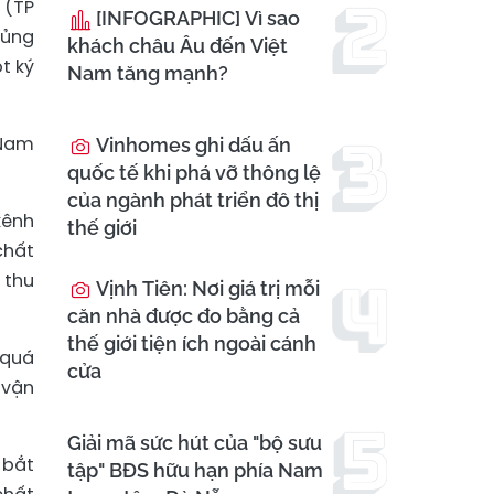
 (TP
[INFOGRAPHIC] Vì sao
 ủng
khách châu Âu đến Việt
t ký
Nam tăng mạnh?
 Nam
Vinhomes ghi dấu ấn
quốc tế khi phá vỡ thông lệ
của ngành phát triển đô thị
kênh
thế giới
chất
 thu
Vịnh Tiên: Nơi giá trị mỗi
căn nhà được đo bằng cả
thế giới tiện ích ngoài cánh
 quá
cửa
 vận
Giải mã sức hút của "bộ sưu
 bắt
tập" BĐS hữu hạn phía Nam