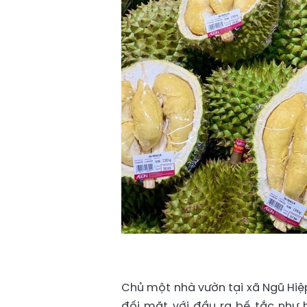
Chủ một nhà vườn tại xã Ngũ Hiệ
đối mặt với đầu ra bế tắc như hi