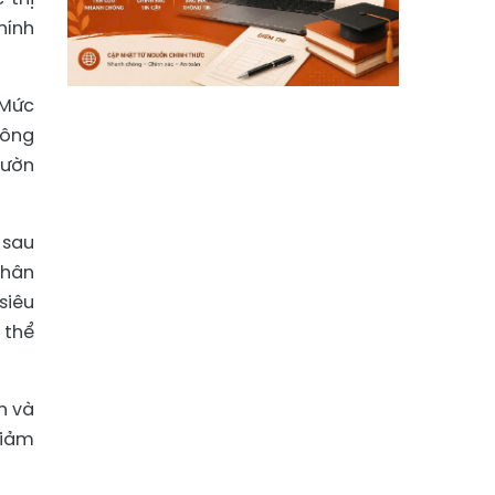
hính
 Mức
hông
vườn
 sau
phân
siêu
 thể
n và
giảm