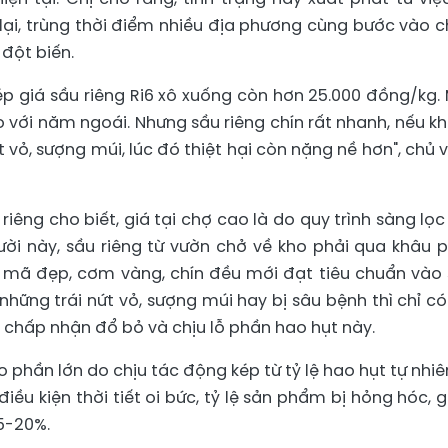
lại, trùng thời điểm nhiều địa phương cùng bước vào c
 đột biến.
ép giá sầu riêng Ri6 xô xuống còn hơn 25.000 đồng/kg.
 với năm ngoái. Nhưng sầu riêng chín rất nhanh, nếu k
 vỏ, sượng múi, lúc đó thiệt hại còn nặng nề hơn", chủ 
iêng cho biết, giá tại chợ cao là do quy trình sàng lọc
ười này, sầu riêng từ vườn chở về kho phải qua khâu 
ẫu mã đẹp, cơm vàng, chín đều mới đạt tiêu chuẩn vào 
những trái nứt vỏ, sượng múi hay bị sâu bệnh thì chỉ có
i chấp nhận đổ bỏ và chịu lỗ phần hao hụt này.
ao phần lớn do chịu tác động kép từ tỷ lệ hao hụt tự nhiê
điều kiện thời tiết oi bức, tỷ lệ sản phẩm bị hỏng hóc, 
15-20%.